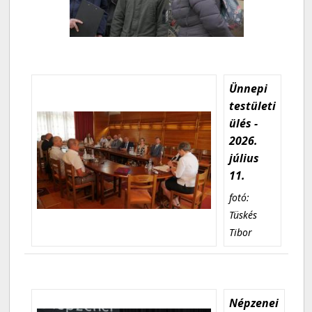
Ünnepi
testületi
ülés -
2026.
július
11.
fotó:
Tüskés
Tibor
Népzenei