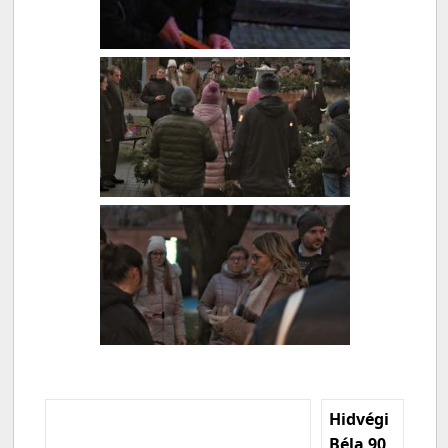
Hidvégi
Béla 90