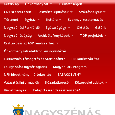
Kezdőlap
Önkormányzat
Elérhetőségek
Civil szervezetek
Testvértelepülések
Szálláshelyek
Történet
Egyház
Kultúra
Szennyvízcsatornázás
Nagyszénási Parkfürdő
Egészségügy
Oktatás
Galéria
Nagyszénás újság
Archivált fényképek
TOP projektek
Csatlakozás az ASP rendszerhez
Önkormányzati elektronikus ügyintézés
Életkezdési támogatás és Start-számla
Hulladékszállítás
Falugazdász ügyfélfogadás
Magyar Falu Program
NFK hirdetmény – értékesítés
BABAKÖTVÉNY
Választási információk
Közadatkereső
Közérdekű adatok
Hirdetmények
Településrendezési terv 2024