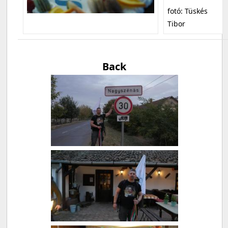
fotó: Tüskés
Tibor
Back