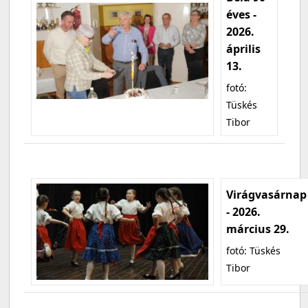
éves -
2026.
április
13.
fotó:
Tüskés
Tibor
Virágvasárnap
- 2026.
március 29.
fotó: Tüskés
Tibor