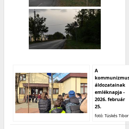
A
kommunizmu
áldozatainak
emléknapja -
2026. február
25.
fotó: Tüskés Tibor