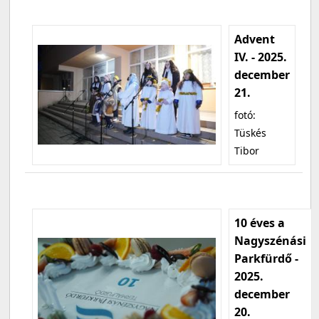
Advent
IV. - 2025.
december
21.
fotó:
Tüskés
Tibor
10 éves a
Nagyszénási
Parkfürdő -
2025.
december
20.