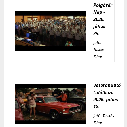
Polgárőr
Nap -
2026.
július
25.
fotó:
Tüskés
Tibor
Veteránautó-
találkozó -
2026. július
18.
fotó: Tüskés
Tibor