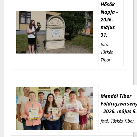
Hősök
Napja -
2026.
május
31.
fotó:
Tüskés
Tibor
Mendöl Tibor
Földrajzversen
- 2026. május 5
fotó: Tüskés Tibor