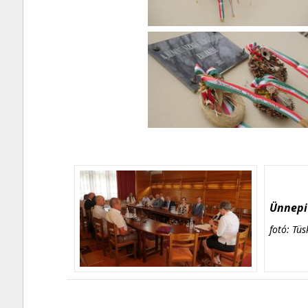
Ünnepi 
fotó: Tüs