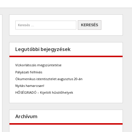
Legutóbbi bejegyzések
Vízkorlátozás megszüntetése
Pályázati felhívás
Ökumenikus istentisztelet augusztus 20-án
Nyitás hamarosan!
HŐSÉGRIADÓ – Kijelölt hűsölőhelyek
Archívum