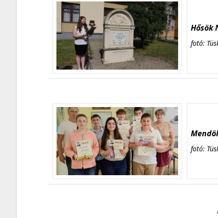
Hősök N
fotó: Tüs
Mendöl 
fotó: Tüs