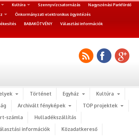
Kultúra
Szennyvízcsatornázás
Nagyszénási Parkfürdő
ez
Önkormányzati elektronikus ügyintézés
ékesítés
BABAKÖTVÉNY
Választási információk
elyek
Történet
Egyház
Kultúra
ság
Archivált fényképek
TOP projektek
art-számla
Hulladékszállítás
álasztási információk
Közadatkereső