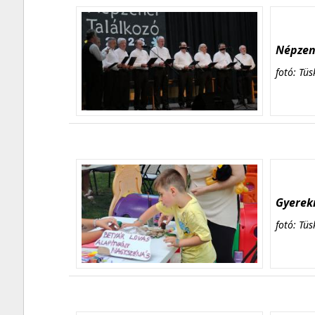
Népzene
fotó: Tüs
Gyerekn
fotó: Tüs