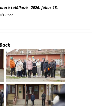
autó-találkozó - 2026. július 18.
kés Tibor
Back