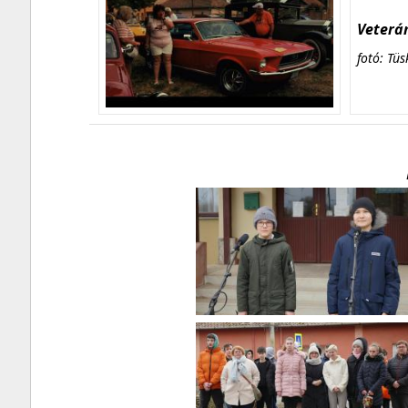
Veterán
fotó: Tüs