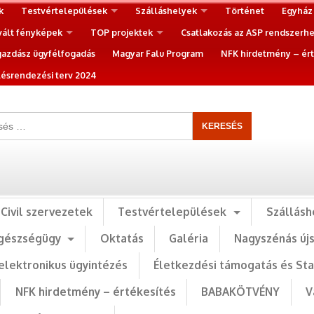
k
Testvértelepülések
Szálláshelyek
Történet
Egyház
vált fényképek
TOP projektek
Csatlakozás az ASP rendszerh
gazdász ügyfélfogadás
Magyar Falu Program
NFK hirdetmény – ért
ésrendezési terv 2024
Civil szervezetek
Testvértelepülések
Szállásh
gészségügy
Oktatás
Galéria
Nagyszénás új
elektronikus ügyintézés
Életkezdési támogatás és St
NFK hirdetmény – értékesítés
BABAKÖTVÉNY
V