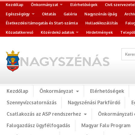
Kezdőlap
Önkormányzat
Elérhetőségek
Civil szervezete
Egészségügy
Oktatás
Galéria
Nagyszénás újság
Archi
Életkezdési támogatás és Start-számla
Hulladékszállítás
Falu
Közadatkereső
Közérdekű adatok
Hirdetmények
Települ
Kezdőlap
Önkormányzat
Elérhetőségek
Szennyvízcsatornázás
Nagyszénási Parkfürdő
E
Csatlakozás az ASP rendszerhez
Önkormányzati 
Falugazdász ügyfélfogadás
Magyar Falu Program