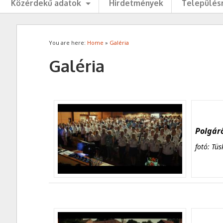
Közérdekű adatok
Hirdetmények
Településr
You are here:
Home
»
Galéria
Galéria
Polgárő
fotó: Tüs