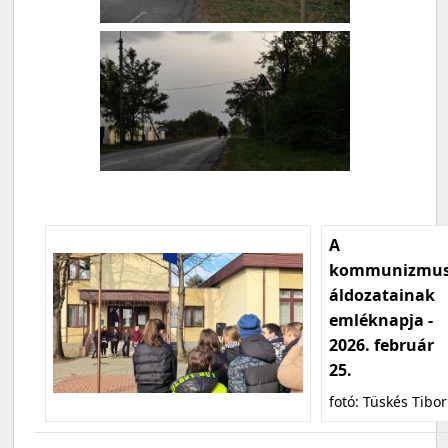
A
kommunizmu
áldozatainak
emléknapja -
2026. február
25.
fotó: Tüskés Tibor