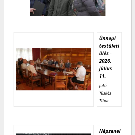
Ünnepi
testületi
ülés -
2026.
július
11.
fotó:
Tüskés
Tibor
Népzenei