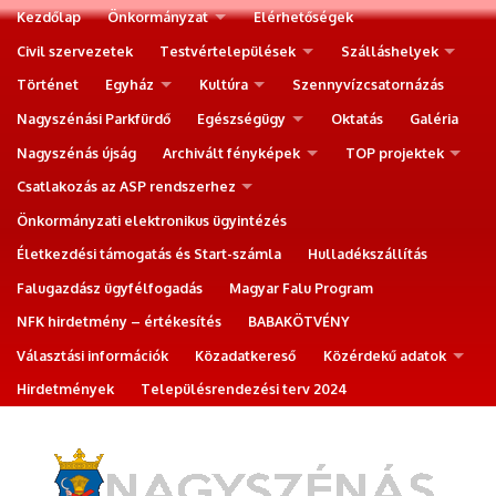
Kezdőlap
Önkormányzat
Elérhetőségek
Civil szervezetek
Testvértelepülések
Szálláshelyek
Történet
Egyház
Kultúra
Szennyvízcsatornázás
Nagyszénási Parkfürdő
Egészségügy
Oktatás
Galéria
Nagyszénás újság
Archivált fényképek
TOP projektek
Csatlakozás az ASP rendszerhez
Önkormányzati elektronikus ügyintézés
Életkezdési támogatás és Start-számla
Hulladékszállítás
Falugazdász ügyfélfogadás
Magyar Falu Program
NFK hirdetmény – értékesítés
BABAKÖTVÉNY
Választási információk
Közadatkereső
Közérdekű adatok
Hirdetmények
Településrendezési terv 2024