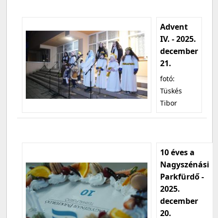
Advent
IV. - 2025.
december
21.
fotó:
Tüskés
Tibor
10 éves a
Nagyszénási
Parkfürdő -
2025.
december
20.