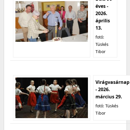
éves -
2026.
április
13.
fotó:
Tüskés
Tibor
Virágvasárnap
- 2026.
március 29.
fotó: Tüskés
Tibor