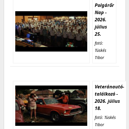
Polgárőr
Nap -
2026.
július
25.
fotó:
Tüskés
Tibor
Veteránautó-
találkozó -
2026. július
18.
fotó: Tüskés
Tibor