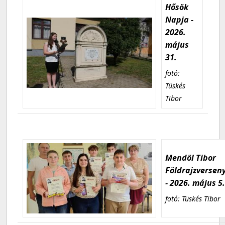
Hősök
Napja -
2026.
május
31.
fotó:
Tüskés
Tibor
Mendöl Tibor
Földrajzversen
- 2026. május 5
fotó: Tüskés Tibor