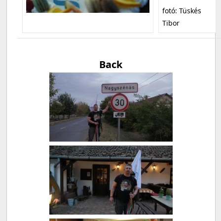
fotó: Tüskés
Tibor
Back