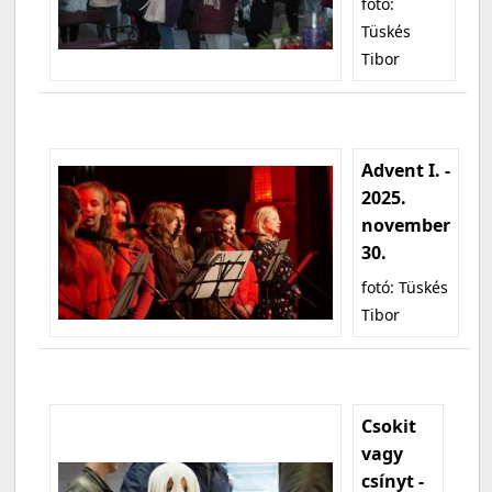
fotó:
Tüskés
Tibor
Advent I. -
2025.
november
30.
fotó: Tüskés
Tibor
Csokit
vagy
csínyt -