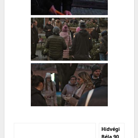
Hidvégi
Béla 90