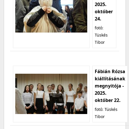
2025.
október
24.
fotó:
Tüskés
Tibor
Fábián Rózsa
kiállításának
megnyitója -
2025.
október 22.
fotó: Tüskés
Tibor