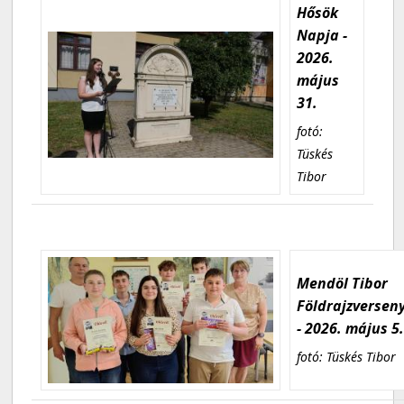
Hősök
Napja -
2026.
május
31.
fotó:
Tüskés
Tibor
Mendöl Tibor
Földrajzversen
- 2026. május 5
fotó: Tüskés Tibor