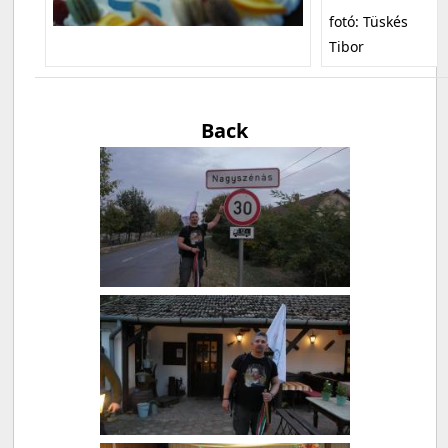
fotó: Tüskés
Tibor
Back