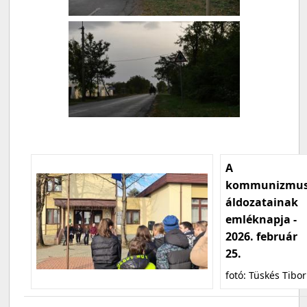
A
kommunizmu
áldozatainak
emléknapja -
2026. február
25.
fotó: Tüskés Tibor