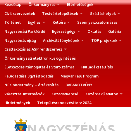
Kezdőlap
Önkormányzat
Elérhetőségek
Civil szervezetek
Testvértelepülések
Szálláshelyek
Történet
Egyház
Kultúra
Szennyvízcsatornázás
Nagyszénási Parkfürdő
Egészségügy
Oktatás
Galéria
Nagyszénás újság
Archivált fényképek
TOP projektek
Csatlakozás az ASP rendszerhez
Önkormányzati elektronikus ügyintézés
Életkezdési támogatás és Start-számla
Hulladékszállítás
Falugazdász ügyfélfogadás
Magyar Falu Program
NFK hirdetmény – értékesítés
BABAKÖTVÉNY
Választási információk
Közadatkereső
Közérdekű adatok
Hirdetmények
Településrendezési terv 2024