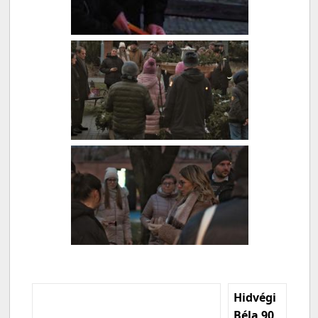
Hidvégi
Béla 90