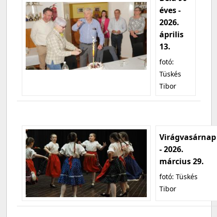
éves -
2026.
április
13.
fotó:
Tüskés
Tibor
Virágvasárnap
- 2026.
március 29.
fotó: Tüskés
Tibor