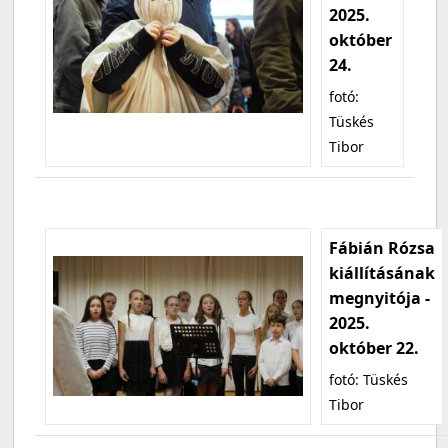
2025.
október
24.
fotó:
Tüskés
Tibor
Fábián Rózsa
kiállításának
megnyitója -
2025.
október 22.
fotó: Tüskés
Tibor