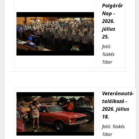
Polgárőr
Nap -
2026.
július
25.
fotó:
Tüskés
Tibor
Veteránautó-
találkozó -
2026. július
18.
fotó: Tüskés
Tibor