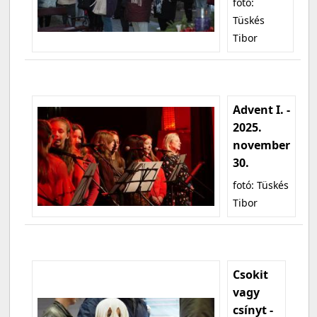
fotó:
Tüskés
Tibor
Advent I. -
2025.
november
30.
fotó: Tüskés
Tibor
Csokit
vagy
csínyt -