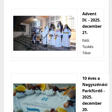
Advent
IV. - 2025.
december
21.
fotó:
Tüskés
Tibor
10 éves a
Nagyszénási
Parkfürdő -
2025.
december
20.