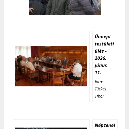
Ünnepi
testületi
ülés -
2026.
július
11.
fotó:
Tüskés
Tibor
Népzenei