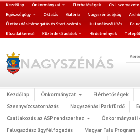
Kezdőlap
Önkormányzat
Elérhetőségek
Civil szervezete
Egészségügy
Oktatás
Galéria
Nagyszénás újság
Archi
Életkezdési támogatás és Start-számla
Hulladékszállítás
Falu
Közadatkereső
Közérdekű adatok
Hirdetmények
Települ
Kezdőlap
Önkormányzat
Elérhetőségek
Szennyvízcsatornázás
Nagyszénási Parkfürdő
E
Csatlakozás az ASP rendszerhez
Önkormányzati 
Falugazdász ügyfélfogadás
Magyar Falu Program