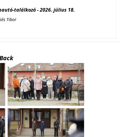
autó-találkozó - 2026. július 18.
kés Tibor
Back