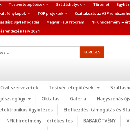
k
Testvértelepülések
Szálláshelyek
Történet
Egyház
vált fényképek
TOP projektek
Csatlakozás az ASP rendszerh
gazdász ügyfélfogadás
Magyar Falu Program
NFK hirdetmény – ért
ésrendezési terv 2024
Civil szervezetek
Testvértelepülések
Szállásh
gészségügy
Oktatás
Galéria
Nagyszénás új
elektronikus ügyintézés
Életkezdési támogatás és St
NFK hirdetmény – értékesítés
BABAKÖTVÉNY
V