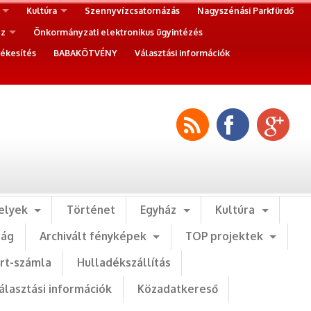
Kultúra
Szennyvízcsatornázás
Nagyszénási Parkfürdő
ez
Önkormányzati elektronikus ügyintézés
ékesítés
BABAKÖTVÉNY
Választási információk
elyek
Történet
Egyház
Kultúra
ság
Archivált fényképek
TOP projektek
art-számla
Hulladékszállítás
álasztási információk
Közadatkereső