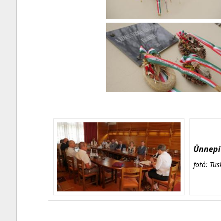
Ünnepi 
fotó: Tüs