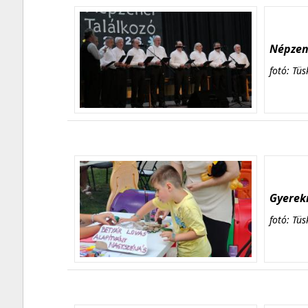
Népzene
fotó: Tüs
Gyerekn
fotó: Tüs