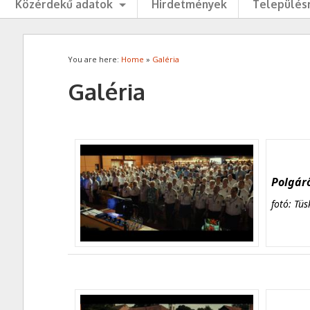
Közérdekű adatok
Hirdetmények
Településr
You are here:
Home
»
Galéria
Galéria
Polgárő
fotó: Tüs