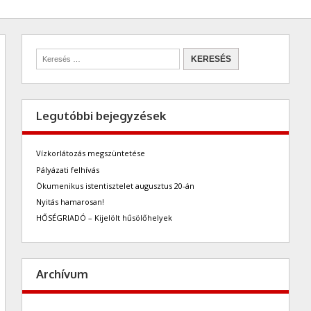
Legutóbbi bejegyzések
Vízkorlátozás megszüntetése
Pályázati felhívás
Ökumenikus istentisztelet augusztus 20-án
Nyitás hamarosan!
HŐSÉGRIADÓ – Kijelölt hűsölőhelyek
Archívum