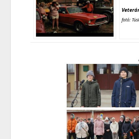
Veterán
fotó: Tüs