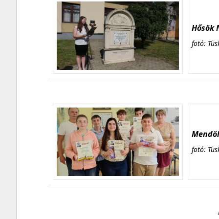
Hősök N
fotó: Tüs
Mendöl 
fotó: Tüs