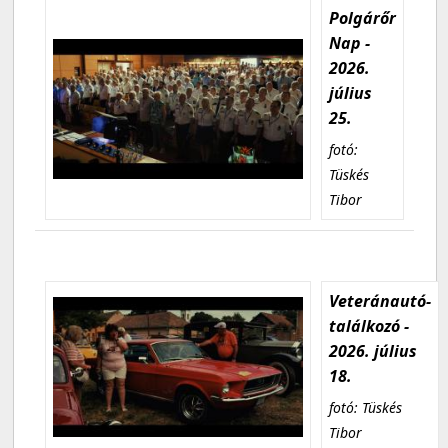
Polgárőr
Nap -
2026.
július
25.
fotó:
Tüskés
Tibor
Veteránautó-
találkozó -
2026. július
18.
fotó: Tüskés
Tibor