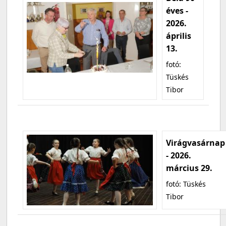
éves -
2026.
április
13.
fotó:
Tüskés
Tibor
Virágvasárnap
- 2026.
március 29.
fotó: Tüskés
Tibor