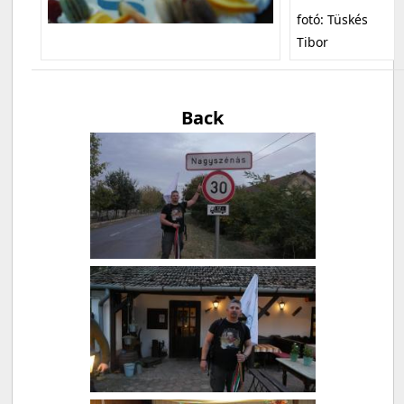
fotó: Tüskés
Tibor
Back