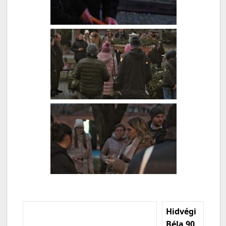
Hidvégi
Béla 90