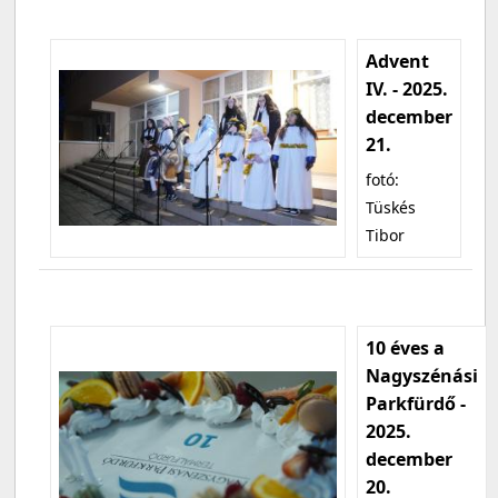
Advent
IV. - 2025.
december
21.
fotó:
Tüskés
Tibor
10 éves a
Nagyszénási
Parkfürdő -
2025.
december
20.