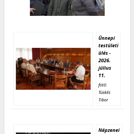
Ünnepi
testületi
ülés -
2026.
július
11.
fotó:
Tüskés
Tibor
Népzenei