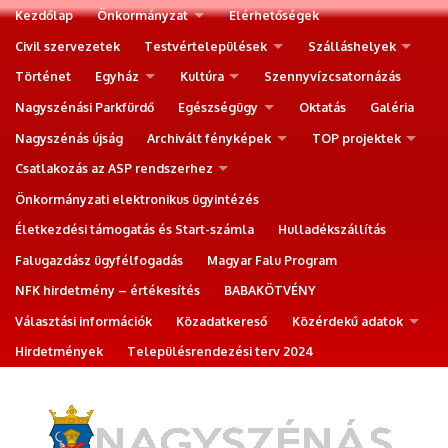
Kezdőlap
Önkormányzat
Elérhetőségek
Civil szervezetek
Testvértelepülések
Szálláshelyek
Történet
Egyház
Kultúra
Szennyvízcsatornázás
Nagyszénási Parkfürdő
Egészségügy
Oktatás
Galéria
Nagyszénás újság
Archivált fényképek
TOP projektek
Csatlakozás az ASP rendszerhez
Önkormányzati elektronikus ügyintézés
Életkezdési támogatás és Start-számla
Hulladékszállítás
Falugazdász ügyfélfogadás
Magyar Falu Program
NFK hirdetmény – értékesítés
BABAKÖTVÉNY
Választási információk
Közadatkereső
Közérdekű adatok
Hirdetmények
Településrendezési terv 2024