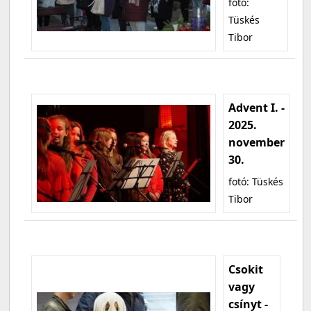
fotó:
Tüskés
Tibor
Advent I. -
2025.
november
30.
fotó: Tüskés
Tibor
Csokit
vagy
csínyt -