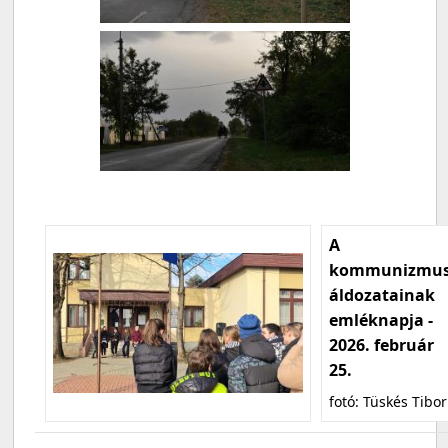
A
kommunizmu
áldozatainak
emléknapja -
2026. február
25.
fotó: Tüskés Tibor