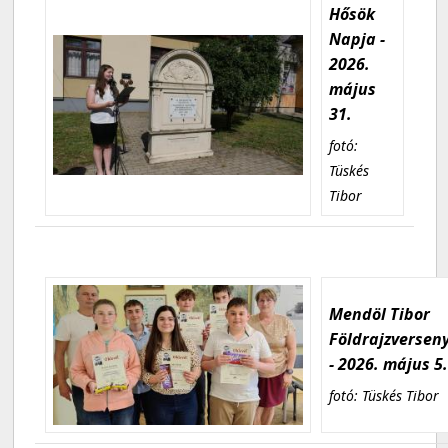
Hősök
Napja -
2026.
május
31.
fotó:
Tüskés
Tibor
Mendöl Tibor
Földrajzversen
- 2026. május 5
fotó: Tüskés Tibor