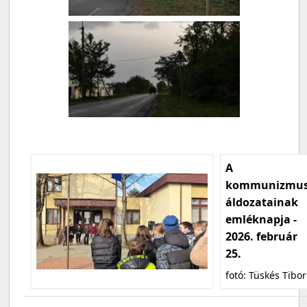
A
kommunizmu
áldozatainak
emléknapja -
2026. február
25.
fotó: Tüskés Tibor