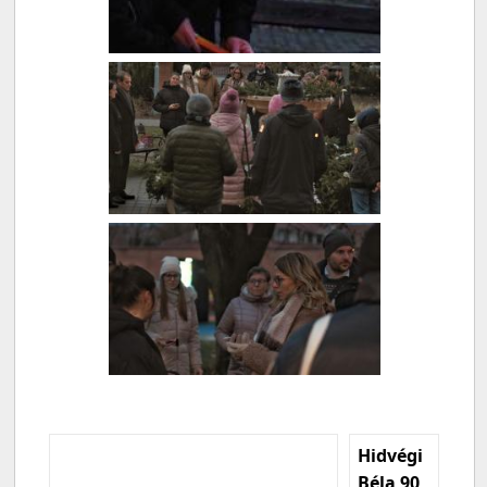
Hidvégi
Béla 90