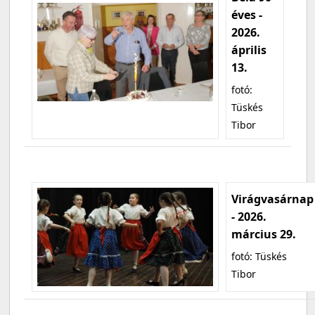
éves -
2026.
április
13.
fotó:
Tüskés
Tibor
Virágvasárnap
- 2026.
március 29.
fotó: Tüskés
Tibor