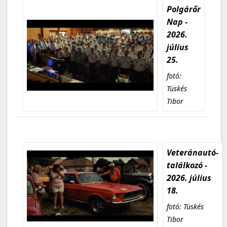
Polgárőr
Nap -
2026.
július
25.
fotó:
Tüskés
Tibor
Veteránautó-
találkozó -
2026. július
18.
fotó: Tüskés
Tibor