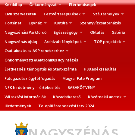
Kezdőlap
Önkormányzat
Elérhetőségek
Civil szervezetek
Testvértelepülések
Szálláshelyek
Történet
Egyház
Kultúra
Szennyvízcsatornázás
Nagyszénási Parkfürdő
Egészségügy
Oktatás
Galéria
Nagyszénás újság
Archivált fényképek
TOP projektek
Csatlakozás az ASP rendszerhez
Önkormányzati elektronikus ügyintézés
Életkezdési támogatás és Start-számla
Hulladékszállítás
Falugazdász ügyfélfogadás
Magyar Falu Program
NFK hirdetmény – értékesítés
BABAKÖTVÉNY
Választási információk
Közadatkereső
Közérdekű adatok
Hirdetmények
Településrendezési terv 2024