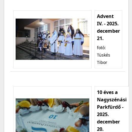
Advent
IV. - 2025.
december
21.
fotó:
Tüskés
Tibor
10 éves a
Nagyszénási
Parkfürdő -
2025.
december
20.