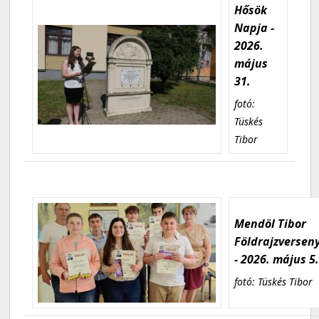
Hősök
Napja -
2026.
május
31.
fotó:
Tüskés
Tibor
Mendöl Tibor
Földrajzversen
- 2026. május 5
fotó: Tüskés Tibor