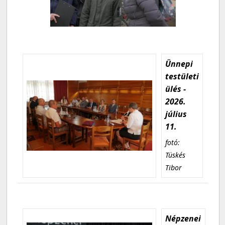
Ünnepi
testületi
ülés -
2026.
július
11.
fotó:
Tüskés
Tibor
Népzenei