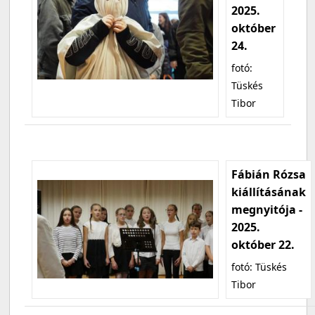
2025.
október
24.
fotó:
Tüskés
Tibor
Fábián Rózsa
kiállításának
megnyitója -
2025.
október 22.
fotó: Tüskés
Tibor