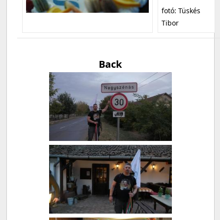
fotó: Tüskés
Tibor
Back