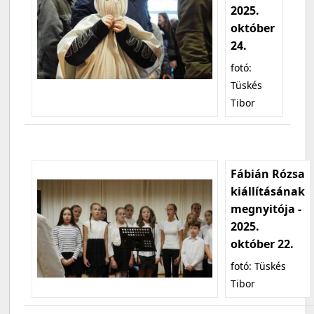
2025.
október
24.
fotó:
Tüskés
Tibor
Fábián Rózsa
kiállításának
megnyitója -
2025.
október 22.
fotó: Tüskés
Tibor