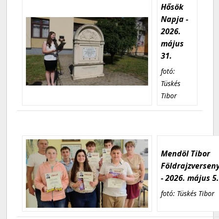
Hősök
Napja -
2026.
május
31.
fotó:
Tüskés
Tibor
Mendöl Tibor
Földrajzversen
- 2026. május 5
fotó: Tüskés Tibor