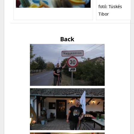
fotó: Tüskés
Tibor
Back