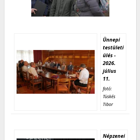
Ünnepi
testületi
ülés -
2026.
július
11.
fotó:
Tüskés
Tibor
Népzenei