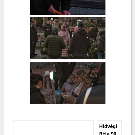
Hidvégi
Béla 90