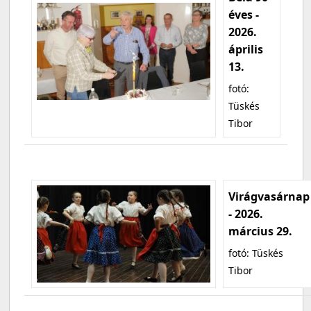
éves -
2026.
április
13.
fotó:
Tüskés
Tibor
Virágvasárnap
- 2026.
március 29.
fotó: Tüskés
Tibor