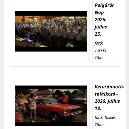
Polgárőr
Nap -
2026.
július
25.
fotó:
Tüskés
Tibor
Veteránautó-
találkozó -
2026. július
18.
fotó: Tüskés
Tibor