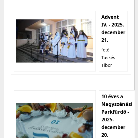
Advent
IV. - 2025.
december
21.
fotó:
Tüskés
Tibor
10 éves a
Nagyszénási
Parkfürdő -
2025.
december
20.