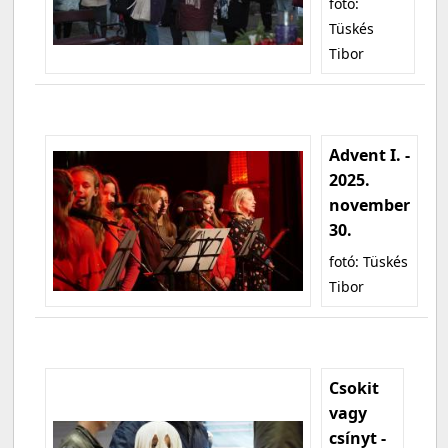
fotó:
Tüskés
Tibor
Advent I. -
2025.
november
30.
fotó: Tüskés
Tibor
Csokit
vagy
csínyt -