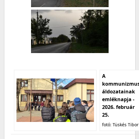
A
kommunizmu
áldozatainak
emléknapja -
2026. február
25.
fotó: Tüskés Tibor