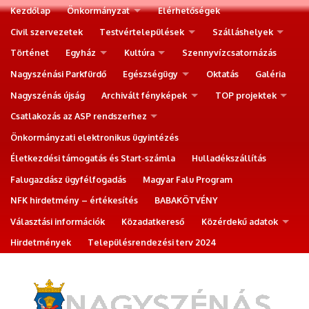
Kezdőlap
Önkormányzat
Elérhetőségek
Civil szervezetek
Testvértelepülések
Szálláshelyek
Történet
Egyház
Kultúra
Szennyvízcsatornázás
Nagyszénási Parkfürdő
Egészségügy
Oktatás
Galéria
Nagyszénás újság
Archivált fényképek
TOP projektek
Csatlakozás az ASP rendszerhez
Önkormányzati elektronikus ügyintézés
Életkezdési támogatás és Start-számla
Hulladékszállítás
Falugazdász ügyfélfogadás
Magyar Falu Program
NFK hirdetmény – értékesítés
BABAKÖTVÉNY
Választási információk
Közadatkereső
Közérdekű adatok
Hirdetmények
Településrendezési terv 2024