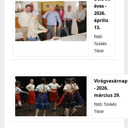
éves -
2026.
április
13.
fotó:
Tüskés
Tibor
Virágvasárnap
- 2026.
március 29.
fotó: Tüskés
Tibor