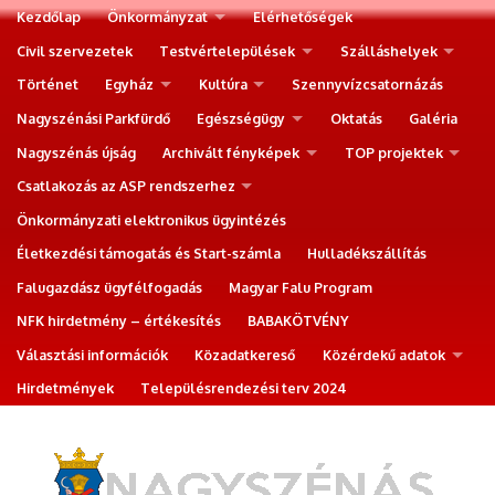
Kezdőlap
Önkormányzat
Elérhetőségek
Civil szervezetek
Testvértelepülések
Szálláshelyek
Történet
Egyház
Kultúra
Szennyvízcsatornázás
Nagyszénási Parkfürdő
Egészségügy
Oktatás
Galéria
Nagyszénás újság
Archivált fényképek
TOP projektek
Csatlakozás az ASP rendszerhez
Önkormányzati elektronikus ügyintézés
Életkezdési támogatás és Start-számla
Hulladékszállítás
Falugazdász ügyfélfogadás
Magyar Falu Program
NFK hirdetmény – értékesítés
BABAKÖTVÉNY
Választási információk
Közadatkereső
Közérdekű adatok
Hirdetmények
Településrendezési terv 2024