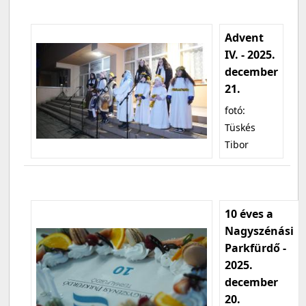
Advent
IV. - 2025.
december
21.
fotó:
Tüskés
Tibor
10 éves a
Nagyszénási
Parkfürdő -
2025.
december
20.