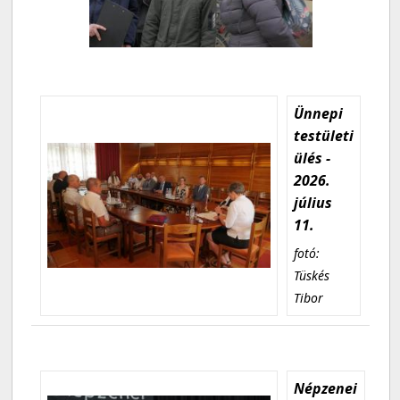
Ünnepi
testületi
ülés -
2026.
július
11.
fotó:
Tüskés
Tibor
Népzenei