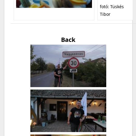
fotó: Tüskés
Tibor
Back