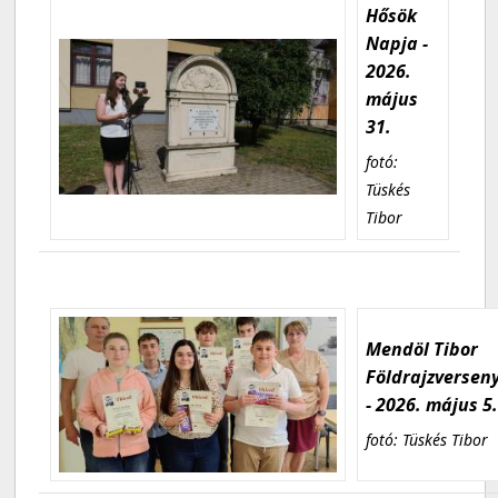
Hősök
Napja -
2026.
május
31.
fotó:
Tüskés
Tibor
Mendöl Tibor
Földrajzversen
- 2026. május 5
fotó: Tüskés Tibor