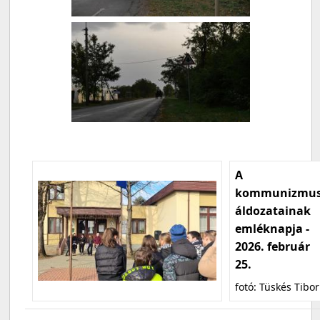
A
kommunizmu
áldozatainak
emléknapja -
2026. február
25.
fotó: Tüskés Tibor