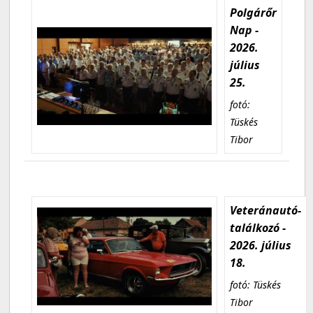
Polgárőr
Nap -
2026.
július
25.
fotó:
Tüskés
Tibor
Veteránautó-
találkozó -
2026. július
18.
fotó: Tüskés
Tibor