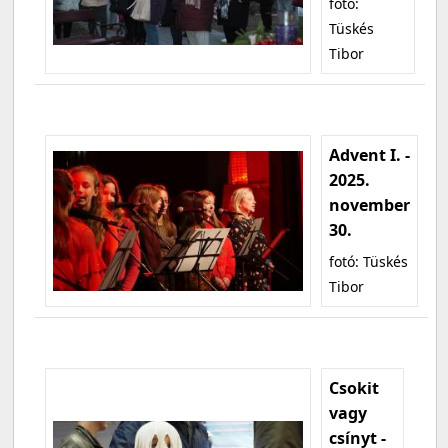
fotó:
Tüskés
Tibor
Advent I. -
2025.
november
30.
fotó: Tüskés
Tibor
Csokit
vagy
csínyt -