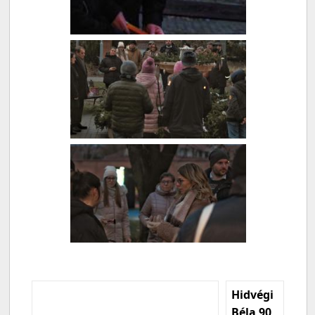
Hidvégi
Béla 90