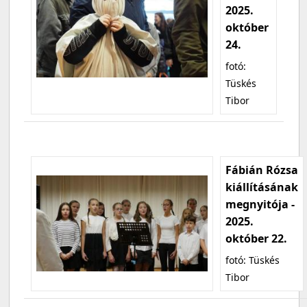
2025.
október
24.
fotó:
Tüskés
Tibor
Fábián Rózsa
kiállításának
megnyitója -
2025.
október 22.
fotó: Tüskés
Tibor