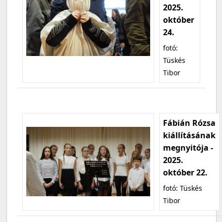
2025.
október
24.
fotó:
Tüskés
Tibor
Fábián Rózsa
kiállításának
megnyitója -
2025.
október 22.
fotó: Tüskés
Tibor