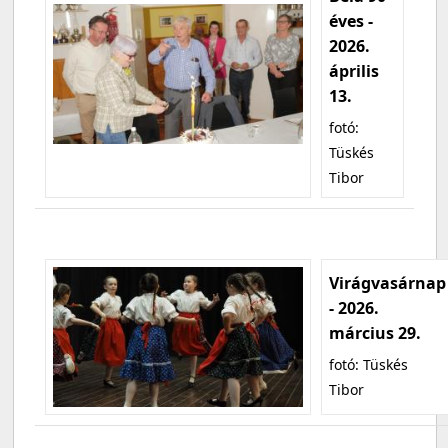
éves -
2026.
április
13.
fotó:
Tüskés
Tibor
Virágvasárnap
- 2026.
március 29.
fotó: Tüskés
Tibor