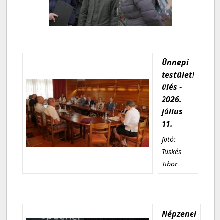
Ünnepi
testületi
ülés -
2026.
július
11.
fotó:
Tüskés
Tibor
Népzenei