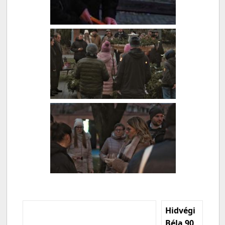
Hidvégi
Béla 90