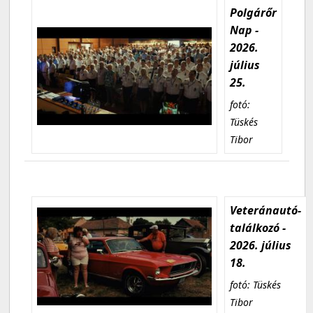
Polgárőr
Nap -
2026.
július
25.
fotó:
Tüskés
Tibor
Veteránautó-
találkozó -
2026. július
18.
fotó: Tüskés
Tibor