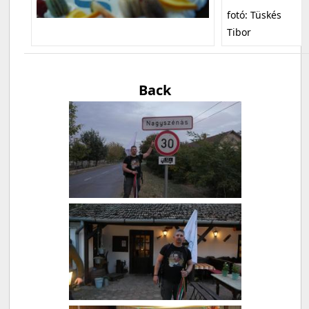
fotó: Tüskés
Tibor
Back