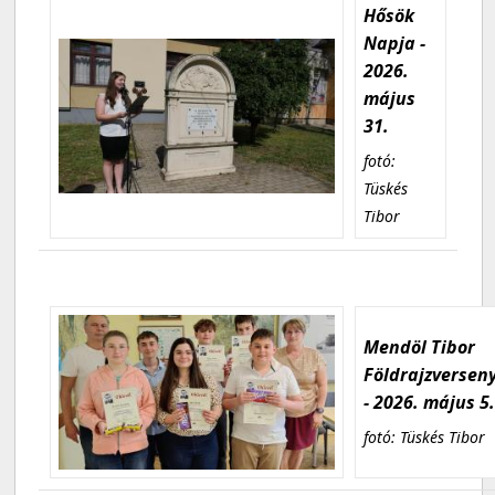
Hősök
Napja -
2026.
május
31.
fotó:
Tüskés
Tibor
Mendöl Tibor
Földrajzversen
- 2026. május 5
fotó: Tüskés Tibor