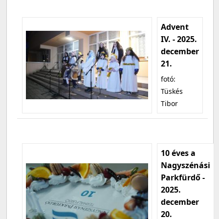
Advent
IV. - 2025.
december
21.
fotó:
Tüskés
Tibor
10 éves a
Nagyszénási
Parkfürdő -
2025.
december
20.