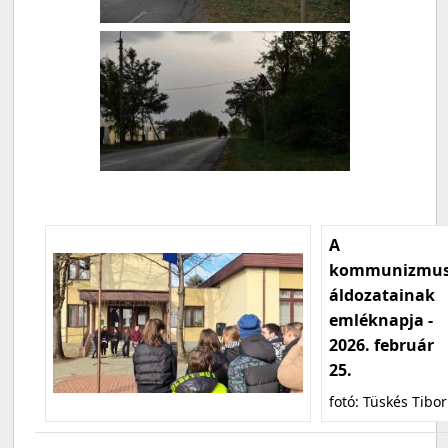
A
kommunizmu
áldozatainak
emléknapja -
2026. február
25.
fotó: Tüskés Tibor