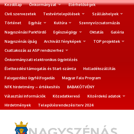
Kezdőlap
Önkormányzat
Elérhetőségek
Civil szervezetek
Testvértelepülések
Szálláshelyek
Történet
Egyház
Kultúra
Szennyvízcsatornázás
Nagyszénási Parkfürdő
Egészségügy
Oktatás
Galéria
Nagyszénás újság
Archivált fényképek
TOP projektek
Csatlakozás az ASP rendszerhez
Önkormányzati elektronikus ügyintézés
Életkezdési támogatás és Start-számla
Hulladékszállítás
Falugazdász ügyfélfogadás
Magyar Falu Program
NFK hirdetmény – értékesítés
BABAKÖTVÉNY
Választási információk
Közadatkereső
Közérdekű adatok
Hirdetmények
Településrendezési terv 2024