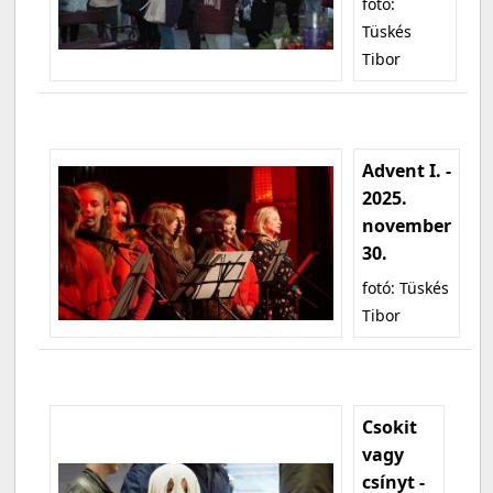
fotó:
Tüskés
Tibor
Advent I. -
2025.
november
30.
fotó: Tüskés
Tibor
Csokit
vagy
csínyt -