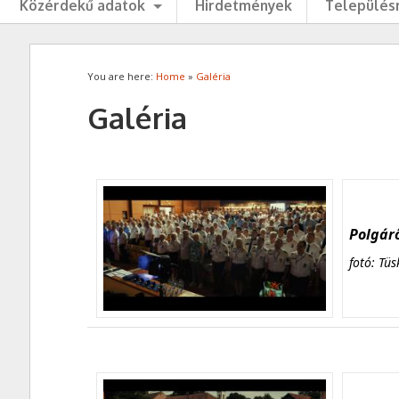
Közérdekű adatok
Hirdetmények
Településr
You are here:
Home
»
Galéria
Galéria
Polgárő
fotó: Tüs