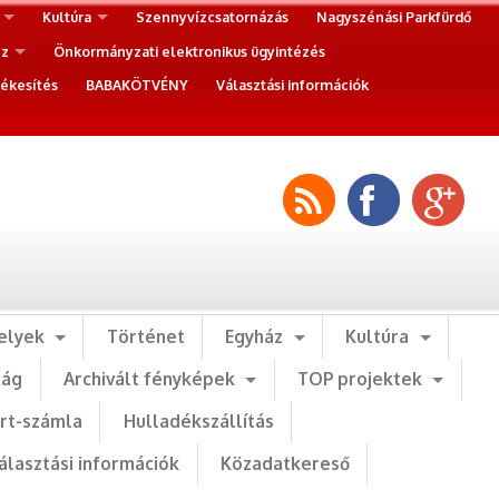
Kultúra
Szennyvízcsatornázás
Nagyszénási Parkfürdő
ez
Önkormányzati elektronikus ügyintézés
ékesítés
BABAKÖTVÉNY
Választási információk
elyek
Történet
Egyház
Kultúra
ság
Archivált fényképek
TOP projektek
art-számla
Hulladékszállítás
álasztási információk
Közadatkereső