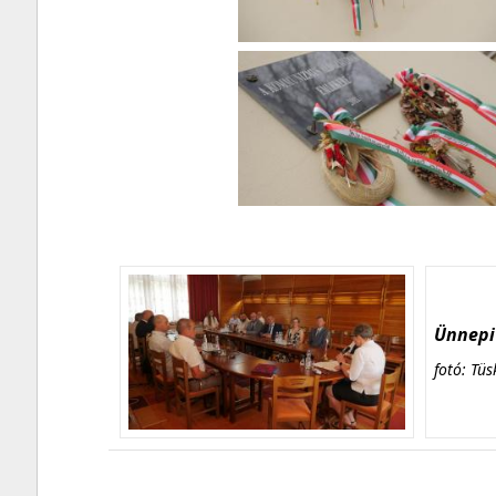
Ünnepi 
fotó: Tüs