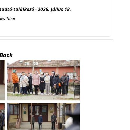
autó-találkozó - 2026. július 18.
kés Tibor
Back