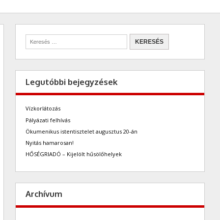
Legutóbbi bejegyzések
Vízkorlátozás
Pályázati felhívás
Ökumenikus istentisztelet augusztus 20-án
Nyitás hamarosan!
HŐSÉGRIADÓ – Kijelölt hűsölőhelyek
Archívum