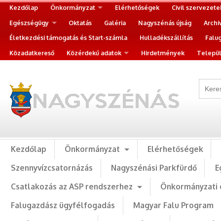
Kezdőlap
Önkormányzat
Elérhetőségek
Civil szervezete
Egészségügy
Oktatás
Galéria
Nagyszénás újság
Archi
Életkezdési támogatás és Start-számla
Hulladékszállítás
Falu
Közadatkereső
Közérdekű adatok
Hirdetmények
Települ
Kezdőlap
Önkormányzat
Elérhetőségek
Szennyvízcsatornázás
Nagyszénási Parkfürdő
E
Csatlakozás az ASP rendszerhez
Önkormányzati 
Falugazdász ügyfélfogadás
Magyar Falu Program