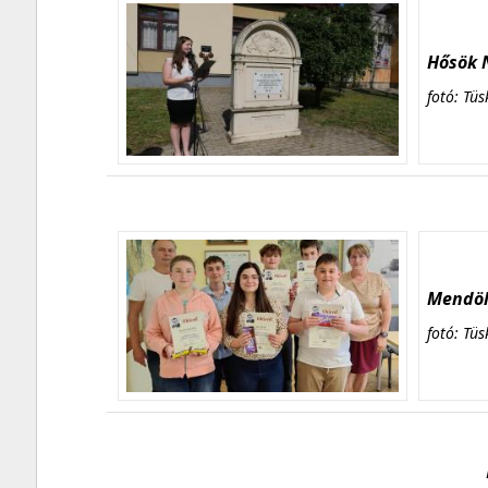
Hősök N
fotó: Tüs
Mendöl 
fotó: Tüs