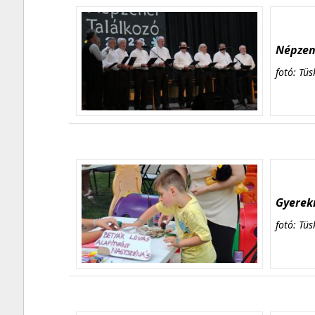
Népzene
fotó: Tüs
Gyerekn
fotó: Tüs