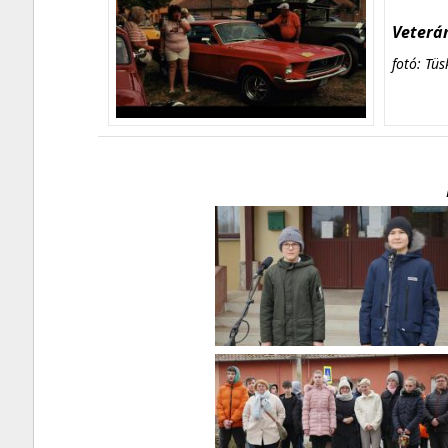
Veterán
fotó: Tüs