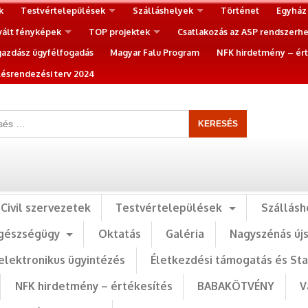
k
Testvértelepülések
Szálláshelyek
Történet
Egyház
vált fényképek
TOP projektek
Csatlakozás az ASP rendszerh
gazdász ügyfélfogadás
Magyar Falu Program
NFK hirdetmény – ért
ésrendezési terv 2024
Civil szervezetek
Testvértelepülések
Szállásh
gészségügy
Oktatás
Galéria
Nagyszénás új
elektronikus ügyintézés
Életkezdési támogatás és St
NFK hirdetmény – értékesítés
BABAKÖTVÉNY
V