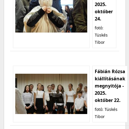
2025.
október
24.
fotó:
Tüskés
Tibor
Fábián Rózsa
kiállításának
megnyitója -
2025.
október 22.
fotó: Tüskés
Tibor