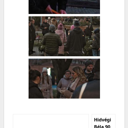
Hidvégi
Béla 90