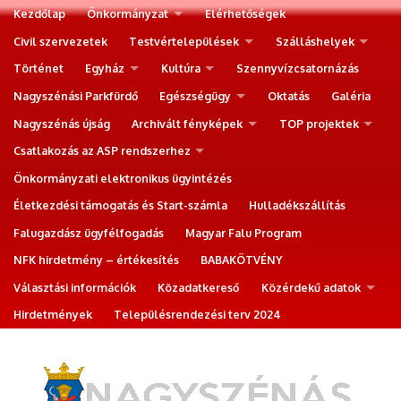
Kezdőlap
Önkormányzat
Elérhetőségek
Civil szervezetek
Testvértelepülések
Szálláshelyek
Történet
Egyház
Kultúra
Szennyvízcsatornázás
Nagyszénási Parkfürdő
Egészségügy
Oktatás
Galéria
Nagyszénás újság
Archivált fényképek
TOP projektek
Csatlakozás az ASP rendszerhez
Önkormányzati elektronikus ügyintézés
Életkezdési támogatás és Start-számla
Hulladékszállítás
Falugazdász ügyfélfogadás
Magyar Falu Program
NFK hirdetmény – értékesítés
BABAKÖTVÉNY
Választási információk
Közadatkereső
Közérdekű adatok
Hirdetmények
Településrendezési terv 2024