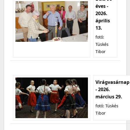
éves -
2026.
április
13.
fotó:
Tüskés
Tibor
Virágvasárnap
- 2026.
március 29.
fotó: Tüskés
Tibor