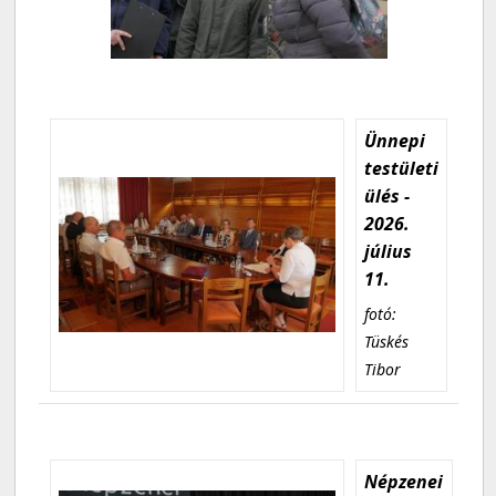
Ünnepi
testületi
ülés -
2026.
július
11.
fotó:
Tüskés
Tibor
Népzenei