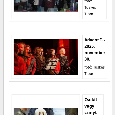
fotó:
Tüskés
Tibor
Advent I. -
2025.
november
30.
fotó: Tüskés
Tibor
Csokit
vagy
csínyt -