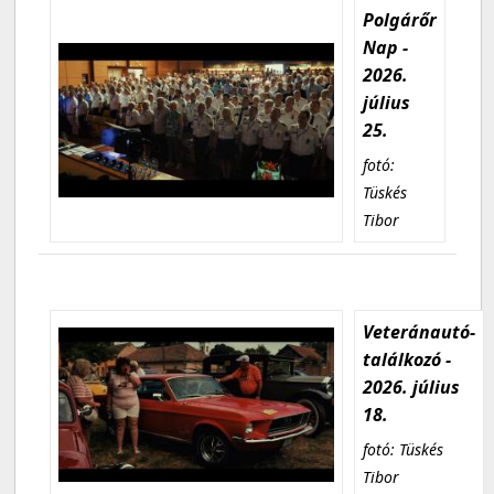
Polgárőr
Nap -
2026.
július
25.
fotó:
Tüskés
Tibor
Veteránautó-
találkozó -
2026. július
18.
fotó: Tüskés
Tibor