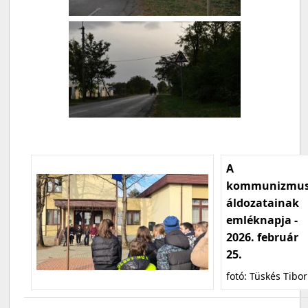
A
kommunizmu
áldozatainak
emléknapja -
2026. február
25.
fotó: Tüskés Tibor