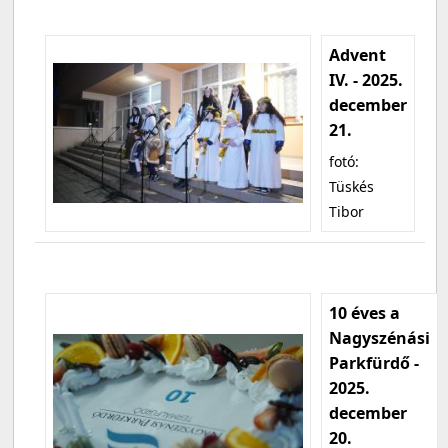
Advent
IV. - 2025.
december
21.
fotó:
Tüskés
Tibor
10 éves a
Nagyszénási
Parkfürdő -
2025.
december
20.