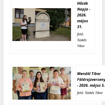
Hősök
Napja -
2026.
május
31.
fotó:
Tüskés
Tibor
Mendöl Tibor
Földrajzversen
- 2026. május 5
fotó: Tüskés Tibor