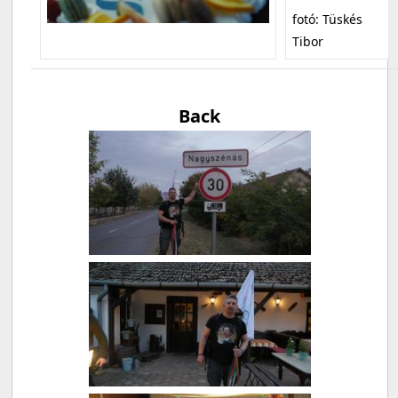
fotó: Tüskés
Tibor
Back