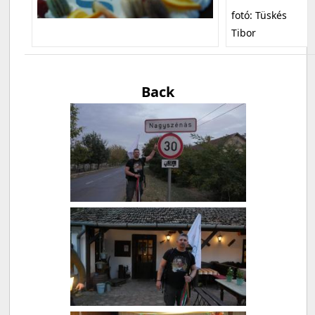
fotó: Tüskés
Tibor
Back