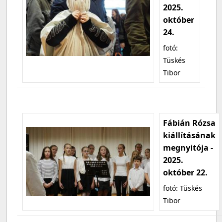
2025.
október
24.
fotó:
Tüskés
Tibor
Fábián Rózsa
kiállításának
megnyitója -
2025.
október 22.
fotó: Tüskés
Tibor