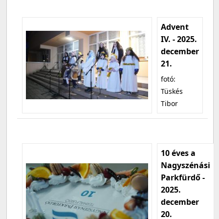
Advent
IV. - 2025.
december
21.
fotó:
Tüskés
Tibor
10 éves a
Nagyszénási
Parkfürdő -
2025.
december
20.