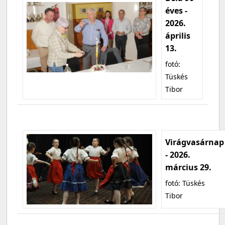
éves -
2026.
április
13.
fotó:
Tüskés
Tibor
Virágvasárnap
- 2026.
március 29.
fotó: Tüskés
Tibor