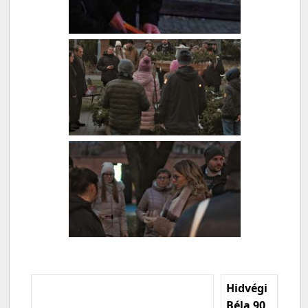
Hidvégi
Béla 90