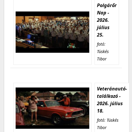
Polgárőr
Nap -
2026.
július
25.
fotó:
Tüskés
Tibor
Veteránautó-
találkozó -
2026. július
18.
fotó: Tüskés
Tibor