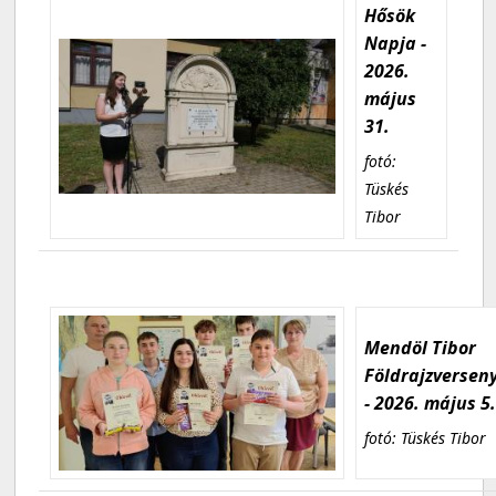
Hősök
Napja -
2026.
május
31.
fotó:
Tüskés
Tibor
Mendöl Tibor
Földrajzversen
- 2026. május 5
fotó: Tüskés Tibor