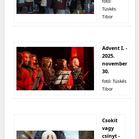
fotó:
Tüskés
Tibor
Advent I. -
2025.
november
30.
fotó: Tüskés
Tibor
Csokit
vagy
csínyt -