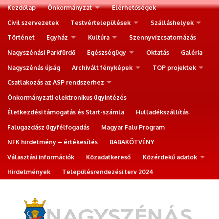
Kezdőlap
Önkormányzat
Elérhetőségek
Civil szervezetek
Testvértelepülések
Szálláshelyek
Történet
Egyház
Kultúra
Szennyvízcsatornázás
Nagyszénási Parkfürdő
Egészségügy
Oktatás
Galéria
Nagyszénás újság
Archivált fényképek
TOP projektek
Csatlakozás az ASP rendszerhez
Önkormányzati elektronikus ügyintézés
Életkezdési támogatás és Start-számla
Hulladékszállítás
Falugazdász ügyfélfogadás
Magyar Falu Program
NFK hirdetmény – értékesítés
BABAKÖTVÉNY
Választási információk
Közadatkereső
Közérdekű adatok
Hirdetmények
Településrendezési terv 2024