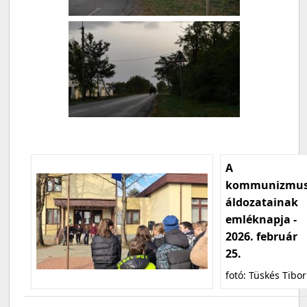
A
kommunizmu
áldozatainak
emléknapja -
2026. február
25.
fotó: Tüskés Tibor