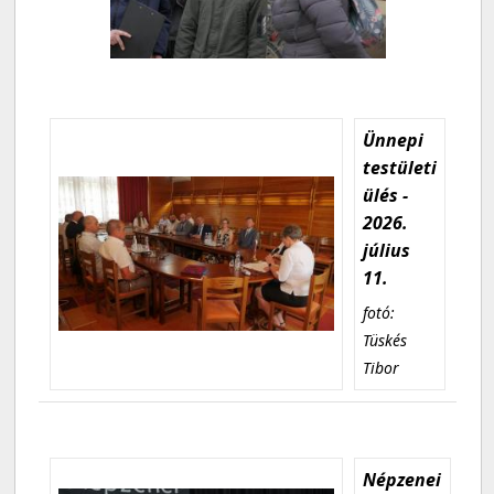
Ünnepi
testületi
ülés -
2026.
július
11.
fotó:
Tüskés
Tibor
Népzenei