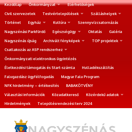
Kezdőlap
Önkormányzat
Elérhetőségek
Civil szervezetek
Testvértelepülések
Szálláshelyek
Történet
Egyház
Kultúra
Szennyvízcsatornázás
Nagyszénási Parkfürdő
Egészségügy
Oktatás
Galéria
Nagyszénás újság
Archivált fényképek
TOP projektek
Csatlakozás az ASP rendszerhez
Önkormányzati elektronikus ügyintézés
Életkezdési támogatás és Start-számla
Hulladékszállítás
Falugazdász ügyfélfogadás
Magyar Falu Program
NFK hirdetmény – értékesítés
BABAKÖTVÉNY
Választási információk
Közadatkereső
Közérdekű adatok
Hirdetmények
Településrendezési terv 2024