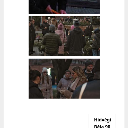
Hidvégi
Béla 90