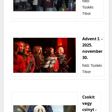
fotó:
Tüskés
Tibor
Advent I. -
2025.
november
30.
fotó: Tüskés
Tibor
Csokit
vagy
csínyt -