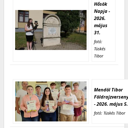
Hősök
Napja -
2026.
május
31.
fotó:
Tüskés
Tibor
Mendöl Tibor
Földrajzversen
- 2026. május 5
fotó: Tüskés Tibor