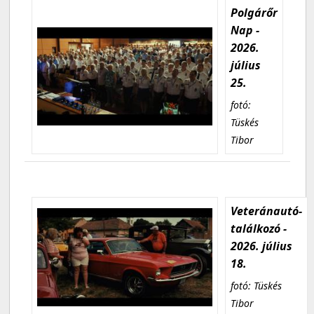
Polgárőr
Nap -
2026.
július
25.
fotó:
Tüskés
Tibor
Veteránautó-
találkozó -
2026. július
18.
fotó: Tüskés
Tibor