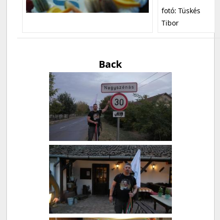
fotó: Tüskés
Tibor
Back