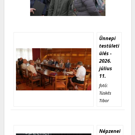
Ünnepi
testületi
ülés -
2026.
július
11.
fotó:
Tüskés
Tibor
Népzenei