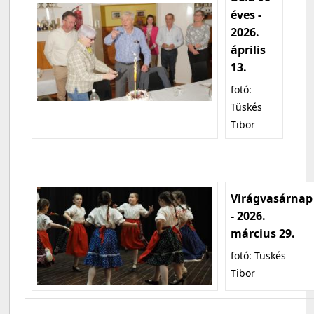
éves -
2026.
április
13.
fotó:
Tüskés
Tibor
Virágvasárnap
- 2026.
március 29.
fotó: Tüskés
Tibor