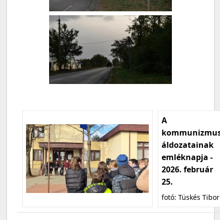
A
kommunizmu
áldozatainak
emléknapja -
2026. február
25.
fotó: Tüskés Tibor