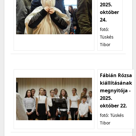
2025.
október
24.
fotó:
Tüskés
Tibor
Fábián Rózsa
kiállításának
megnyitója -
2025.
október 22.
fotó: Tüskés
Tibor