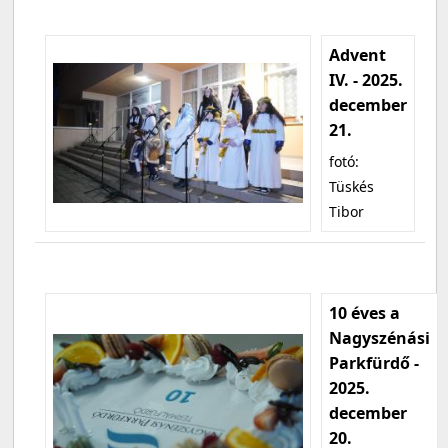
Advent
IV. - 2025.
december
21.
fotó:
Tüskés
Tibor
10 éves a
Nagyszénási
Parkfürdő -
2025.
december
20.