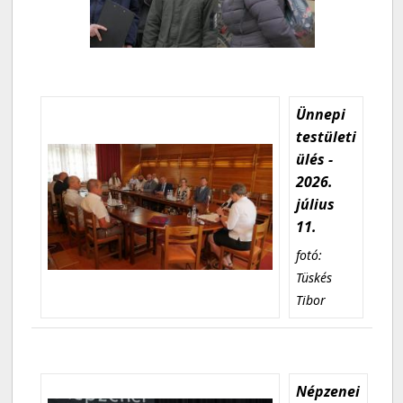
Ünnepi
testületi
ülés -
2026.
július
11.
fotó:
Tüskés
Tibor
Népzenei