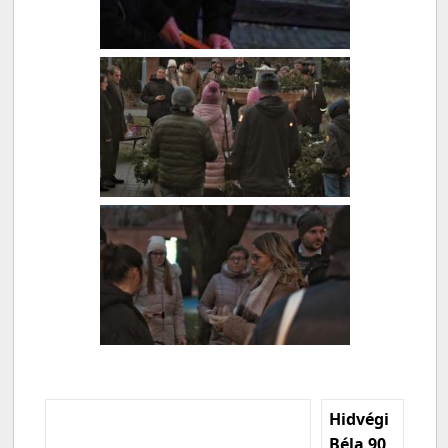
Hidvégi
Béla 90