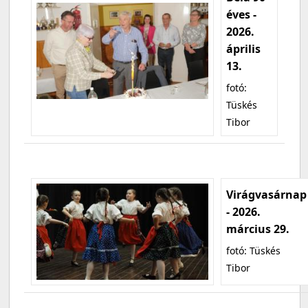
éves -
2026.
április
13.
fotó:
Tüskés
Tibor
Virágvasárnap
- 2026.
március 29.
fotó: Tüskés
Tibor