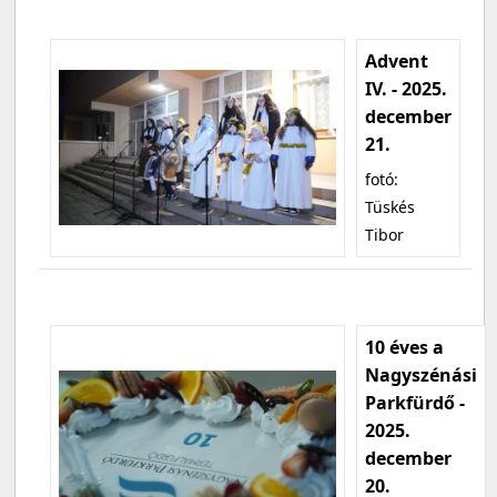
Advent
IV. - 2025.
december
21.
fotó:
Tüskés
Tibor
10 éves a
Nagyszénási
Parkfürdő -
2025.
december
20.