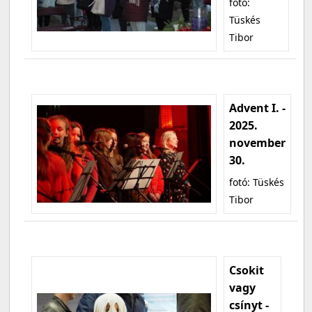
fotó:
Tüskés
Tibor
Advent I. -
2025.
november
30.
fotó: Tüskés
Tibor
Csokit
vagy
csínyt -