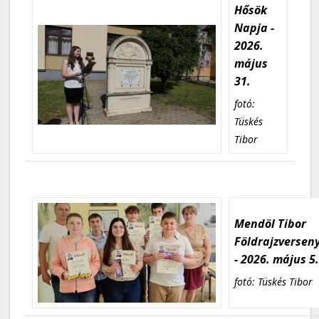
Hősök
Napja -
2026.
május
31.
fotó:
Tüskés
Tibor
Mendöl Tibor
Földrajzversen
- 2026. május 5
fotó: Tüskés Tibor