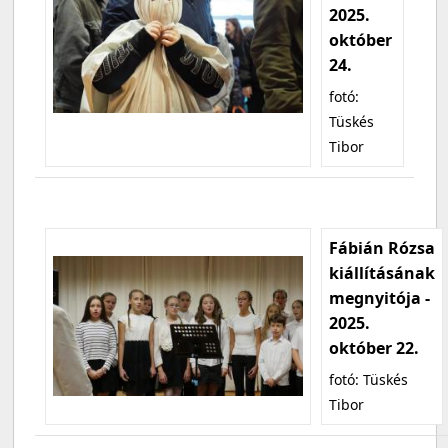
2025.
október
24.
fotó:
Tüskés
Tibor
Fábián Rózsa
kiállításának
megnyitója -
2025.
október 22.
fotó: Tüskés
Tibor