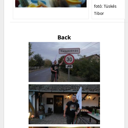
fotó: Tüskés
Tibor
Back