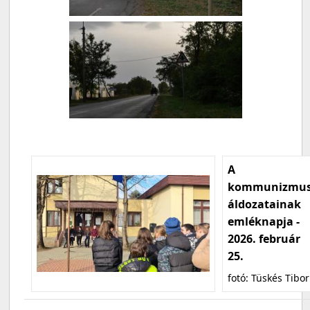
A
kommunizmu
áldozatainak
emléknapja -
2026. február
25.
fotó: Tüskés Tibor