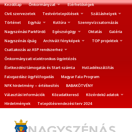
Kezdőlap
Önkormányzat
Elérhetőségek
Civil szervezetek
Testvértelepülések
Szálláshelyek
Történet
Egyház
Kultúra
Szennyvízcsatornázás
Nagyszénási Parkfürdő
Egészségügy
Oktatás
Galéria
Nagyszénás újság
Archivált fényképek
TOP projektek
Csatlakozás az ASP rendszerhez
Önkormányzati elektronikus ügyintézés
Életkezdési támogatás és Start-számla
Hulladékszállítás
Falugazdász ügyfélfogadás
Magyar Falu Program
NFK hirdetmény – értékesítés
BABAKÖTVÉNY
Választási információk
Közadatkereső
Közérdekű adatok
Hirdetmények
Településrendezési terv 2024