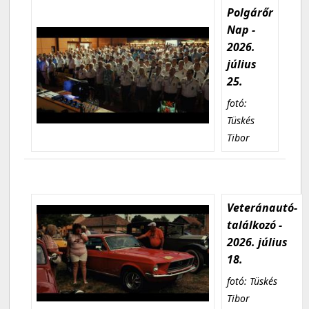
Polgárőr
Nap -
2026.
július
25.
fotó:
Tüskés
Tibor
Veteránautó-
találkozó -
2026. július
18.
fotó: Tüskés
Tibor