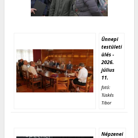
Ünnepi
testületi
ülés -
2026.
július
11.
fotó:
Tüskés
Tibor
Népzenei