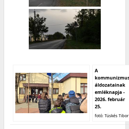
A
kommunizmu
áldozatainak
emléknapja -
2026. február
25.
fotó: Tüskés Tibor