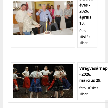
éves -
2026.
április
13.
fotó:
Tüskés
Tibor
Virágvasárnap
- 2026.
március 29.
fotó: Tüskés
Tibor