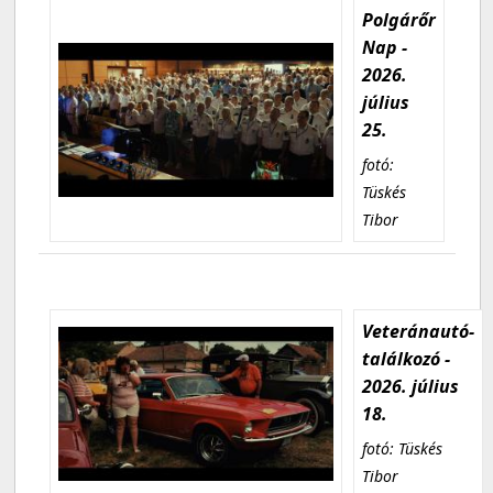
Polgárőr
Nap -
2026.
július
25.
fotó:
Tüskés
Tibor
Veteránautó-
találkozó -
2026. július
18.
fotó: Tüskés
Tibor