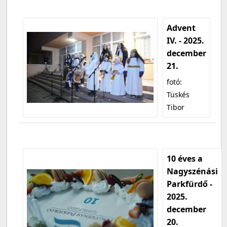
Advent
IV. - 2025.
december
21.
fotó:
Tüskés
Tibor
10 éves a
Nagyszénási
Parkfürdő -
2025.
december
20.