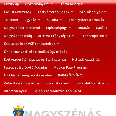
Kezdőlap
Önkormányzat
Elérhetőségek
Civil szervezetek
Testvértelepülések
Szálláshelyek
Történet
Egyház
Kultúra
Szennyvízcsatornázás
Nagyszénási Parkfürdő
Egészségügy
Oktatás
Galéria
Nagyszénás újság
Archivált fényképek
TOP projektek
Csatlakozás az ASP rendszerhez
Önkormányzati elektronikus ügyintézés
Életkezdési támogatás és Start-számla
Hulladékszállítás
Falugazdász ügyfélfogadás
Magyar Falu Program
NFK hirdetmény – értékesítés
BABAKÖTVÉNY
Választási információk
Közadatkereső
Közérdekű adatok
Hirdetmények
Településrendezési terv 2024