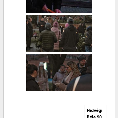
Hidvégi
Béla 90