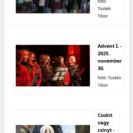
fotó:
Tüskés
Tibor
Advent I. -
2025.
november
30.
fotó: Tüskés
Tibor
Csokit
vagy
csínyt -