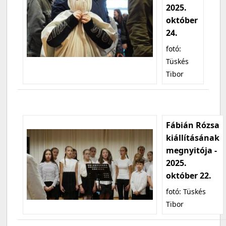
2025.
október
24.
fotó:
Tüskés
Tibor
Fábián Rózsa
kiállításának
megnyitója -
2025.
október 22.
fotó: Tüskés
Tibor