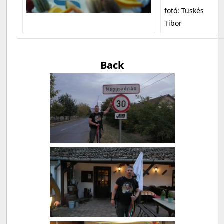
fotó: Tüskés
Tibor
Back