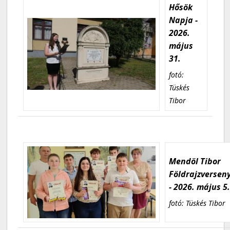
Hősök
Napja -
2026.
május
31.
fotó:
Tüskés
Tibor
Mendöl Tibor
Földrajzversen
- 2026. május 5
fotó: Tüskés Tibor