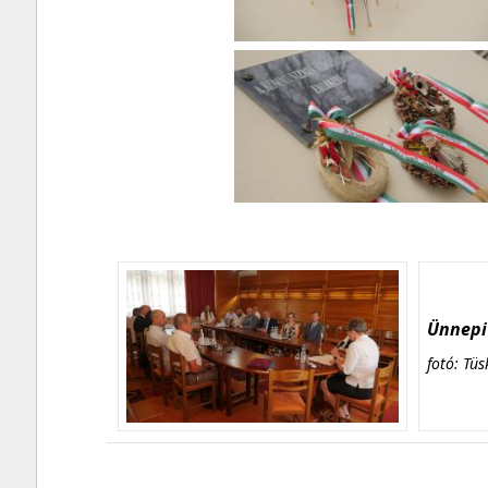
Ünnepi 
fotó: Tüs