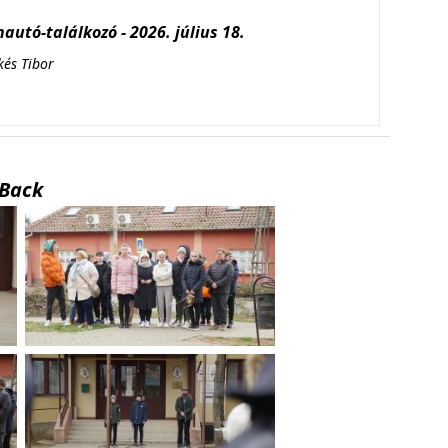
autó-találkozó - 2026. július 18.
kés Tibor
Back