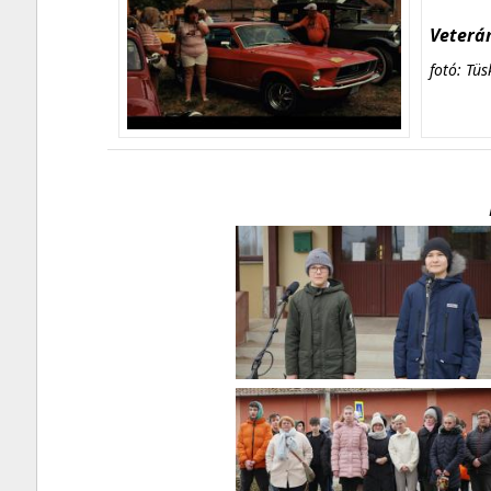
Veterán
fotó: Tüs