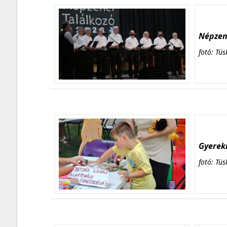
Népzene
fotó: Tüs
Gyerekn
fotó: Tüs