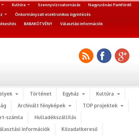
Kultúra
Szennyvízcsatornázás
Nagyszénási Parkfürdő
ez
Önkormányzati elektronikus ügyintézés
ékesítés
BABAKÖTVÉNY
Választási információk
elyek
Történet
Egyház
Kultúra
ság
Archivált fényképek
TOP projektek
art-számla
Hulladékszállítás
álasztási információk
Közadatkereső