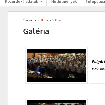
Közérdekű adatok
Hirdetmények
Településr
You are here:
Home
»
Galéria
Galéria
Polgárő
fotó: Tüs