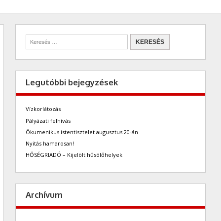
Legutóbbi bejegyzések
Vízkorlátozás
Pályázati felhívás
Ökumenikus istentisztelet augusztus 20-án
Nyitás hamarosan!
HŐSÉGRIADÓ – Kijelölt hűsölőhelyek
Archívum