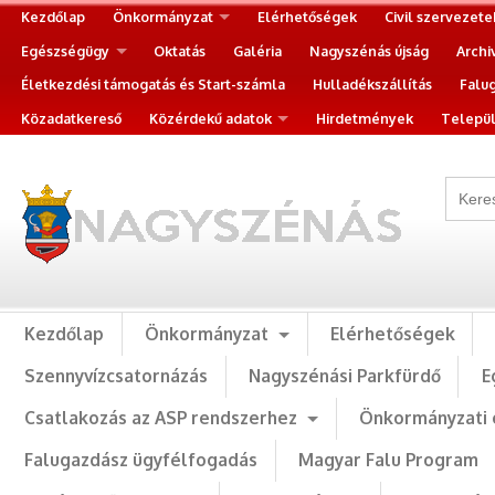
Kezdőlap
Önkormányzat
Elérhetőségek
Civil szervezete
Egészségügy
Oktatás
Galéria
Nagyszénás újság
Archi
Életkezdési támogatás és Start-számla
Hulladékszállítás
Falu
Közadatkereső
Közérdekű adatok
Hirdetmények
Települ
Kezdőlap
Önkormányzat
Elérhetőségek
Szennyvízcsatornázás
Nagyszénási Parkfürdő
E
Csatlakozás az ASP rendszerhez
Önkormányzati 
Falugazdász ügyfélfogadás
Magyar Falu Program