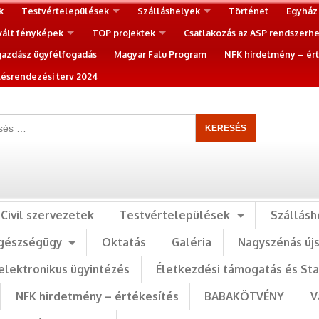
k
Testvértelepülések
Szálláshelyek
Történet
Egyház
vált fényképek
TOP projektek
Csatlakozás az ASP rendszerh
gazdász ügyfélfogadás
Magyar Falu Program
NFK hirdetmény – ért
ésrendezési terv 2024
Civil szervezetek
Testvértelepülések
Szállásh
gészségügy
Oktatás
Galéria
Nagyszénás új
elektronikus ügyintézés
Életkezdési támogatás és St
NFK hirdetmény – értékesítés
BABAKÖTVÉNY
V