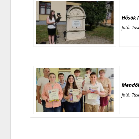
Hősök N
fotó: Tüs
Mendöl 
fotó: Tüs