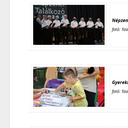
Népzene
fotó: Tüs
Gyerekn
fotó: Tüs