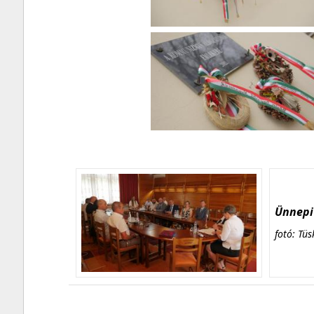
Ünnepi 
fotó: Tüs