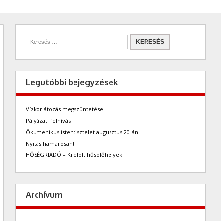
Legutóbbi bejegyzések
Vízkorlátozás megszüntetése
Pályázati felhívás
Ökumenikus istentisztelet augusztus 20-án
Nyitás hamarosan!
HŐSÉGRIADÓ – Kijelölt hűsölőhelyek
Archívum