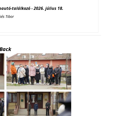
autó-találkozó - 2026. július 18.
kés Tibor
Back