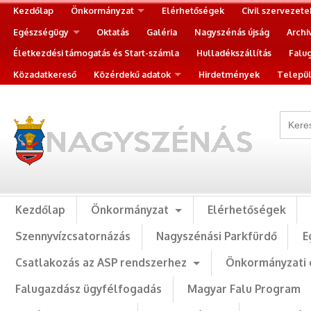
Kezdőlap
Önkormányzat
Elérhetőségek
Civil szervezete
Egészségügy
Oktatás
Galéria
Nagyszénás újság
Archi
Életkezdési támogatás és Start-számla
Hulladékszállítás
Falu
Közadatkereső
Közérdekű adatok
Hirdetmények
Települ
Kezdőlap
Önkormányzat
Elérhetőségek
Szennyvízcsatornázás
Nagyszénási Parkfürdő
E
Csatlakozás az ASP rendszerhez
Önkormányzati 
Falugazdász ügyfélfogadás
Magyar Falu Program