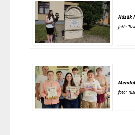
Hősök N
fotó: Tüs
Mendöl 
fotó: Tüs