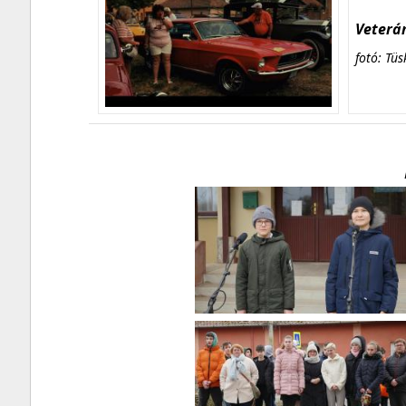
Veterán
fotó: Tüs