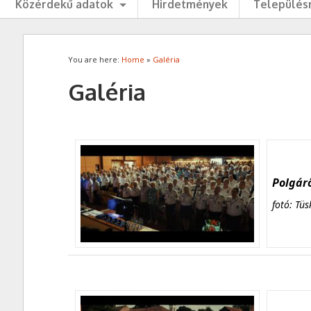
Közérdekű adatok
Hirdetmények
Településr
You are here:
Home
»
Galéria
Galéria
Polgárő
fotó: Tüs