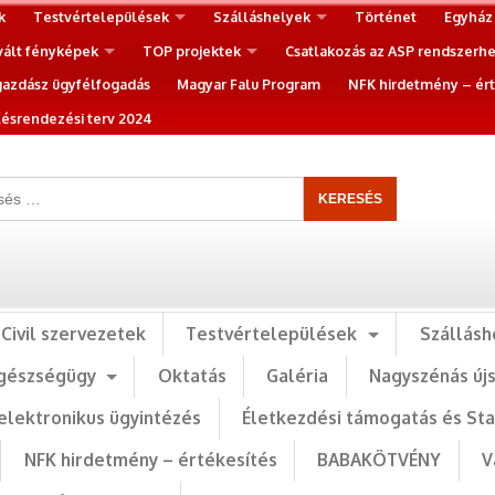
k
Testvértelepülések
Szálláshelyek
Történet
Egyház
vált fényképek
TOP projektek
Csatlakozás az ASP rendszerh
gazdász ügyfélfogadás
Magyar Falu Program
NFK hirdetmény – ért
ésrendezési terv 2024
Civil szervezetek
Testvértelepülések
Szállásh
gészségügy
Oktatás
Galéria
Nagyszénás új
elektronikus ügyintézés
Életkezdési támogatás és St
NFK hirdetmény – értékesítés
BABAKÖTVÉNY
V