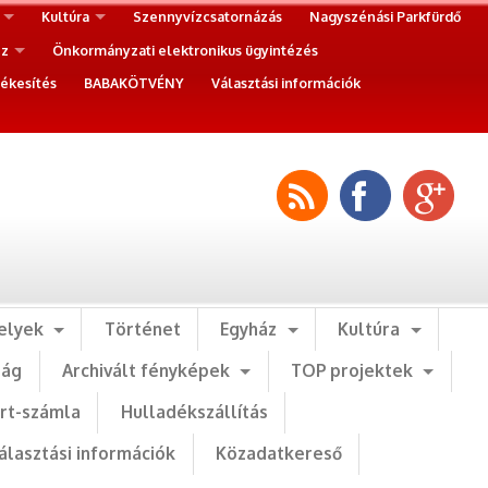
Kultúra
Szennyvízcsatornázás
Nagyszénási Parkfürdő
ez
Önkormányzati elektronikus ügyintézés
ékesítés
BABAKÖTVÉNY
Választási információk
elyek
Történet
Egyház
Kultúra
ság
Archivált fényképek
TOP projektek
art-számla
Hulladékszállítás
álasztási információk
Közadatkereső