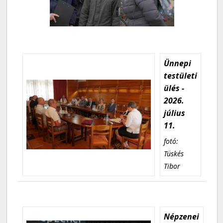
Ünnepi
testületi
ülés -
2026.
július
11.
fotó:
Tüskés
Tibor
Népzenei