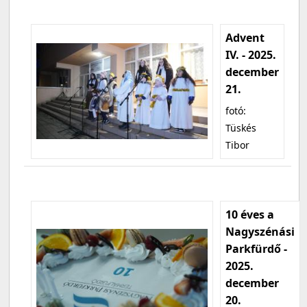
Advent
IV. - 2025.
december
21.
fotó:
Tüskés
Tibor
10 éves a
Nagyszénási
Parkfürdő -
2025.
december
20.