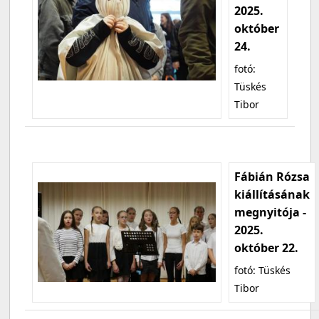
2025.
október
24.
fotó:
Tüskés
Tibor
Fábián Rózsa
kiállításának
megnyitója -
2025.
október 22.
fotó: Tüskés
Tibor