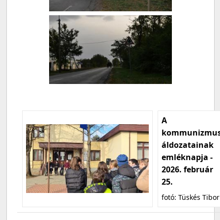
A
kommunizmu
áldozatainak
emléknapja -
2026. február
25.
fotó: Tüskés Tibor