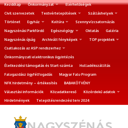
Kezdőlap
Önkormányzat
Elérhetőségek
Civil szervezetek
Testvértelepülések
Szálláshelyek
Történet
Egyház
Kultúra
Szennyvízcsatornázás
Nagyszénási Parkfürdő
Egészségügy
Oktatás
Galéria
Nagyszénás újság
Archivált fényképek
TOP projektek
Csatlakozás az ASP rendszerhez
Önkormányzati elektronikus ügyintézés
Életkezdési támogatás és Start-számla
Hulladékszállítás
Falugazdász ügyfélfogadás
Magyar Falu Program
NFK hirdetmény – értékesítés
BABAKÖTVÉNY
Választási információk
Közadatkereső
Közérdekű adatok
Hirdetmények
Településrendezési terv 2024