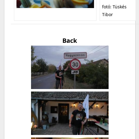
fotó: Tüskés
Tibor
Back