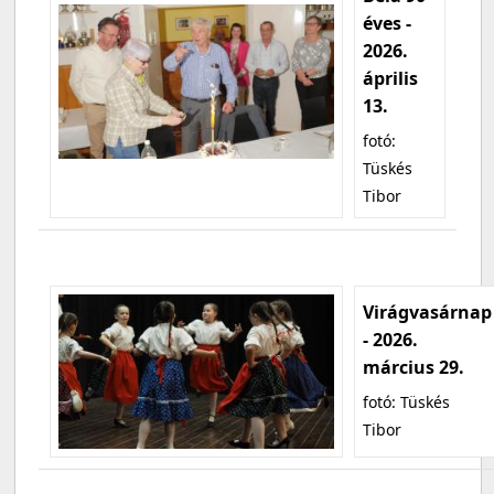
éves -
2026.
április
13.
fotó:
Tüskés
Tibor
Virágvasárnap
- 2026.
március 29.
fotó: Tüskés
Tibor