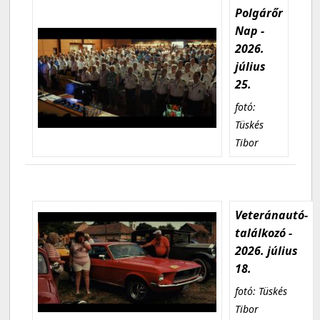
Polgárőr
Nap -
2026.
július
25.
fotó:
Tüskés
Tibor
Veteránautó-
találkozó -
2026. július
18.
fotó: Tüskés
Tibor