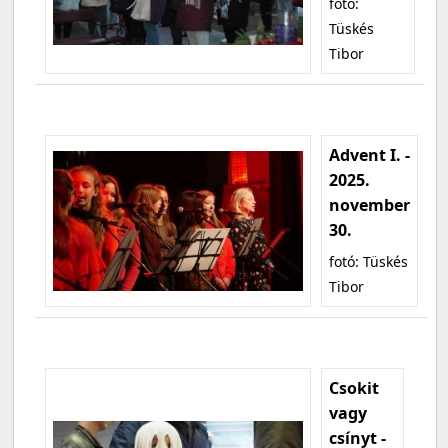
fotó:
Tüskés
Tibor
Advent I. -
2025.
november
30.
fotó: Tüskés
Tibor
Csokit
vagy
csínyt -