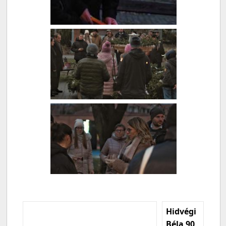
Hidvégi
Béla 90