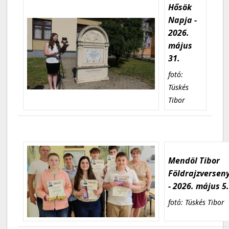
Hősök
Napja -
2026.
május
31.
fotó:
Tüskés
Tibor
Mendöl Tibor
Földrajzversen
- 2026. május 5
fotó: Tüskés Tibor