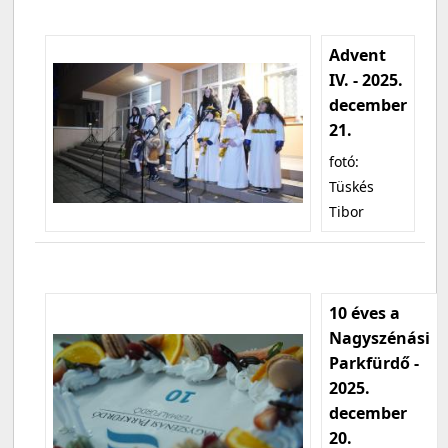
Advent
IV. - 2025.
december
21.
fotó:
Tüskés
Tibor
10 éves a
Nagyszénási
Parkfürdő -
2025.
december
20.