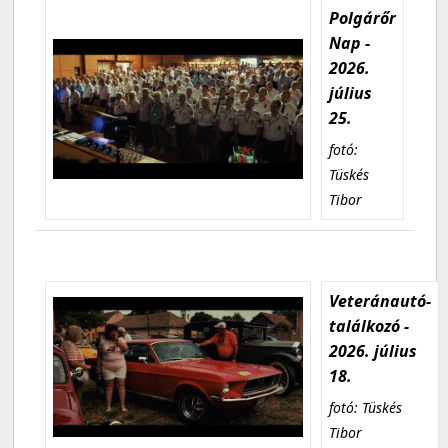
Polgárőr
Nap -
2026.
július
25.
fotó:
Tüskés
Tibor
Veteránautó-
találkozó -
2026. július
18.
fotó: Tüskés
Tibor