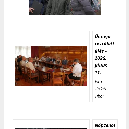
Ünnepi
testületi
ülés -
2026.
július
11.
fotó:
Tüskés
Tibor
Népzenei