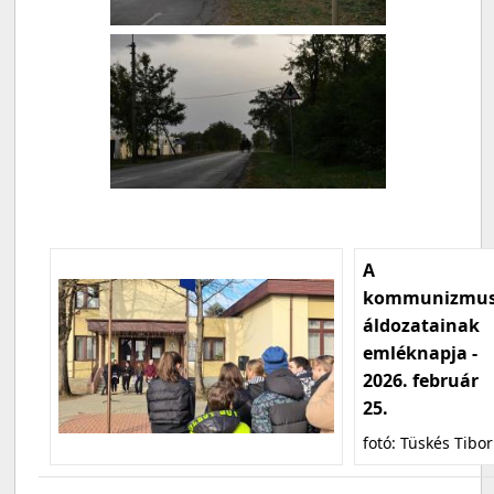
A
kommunizmu
áldozatainak
emléknapja -
2026. február
25.
fotó: Tüskés Tibor