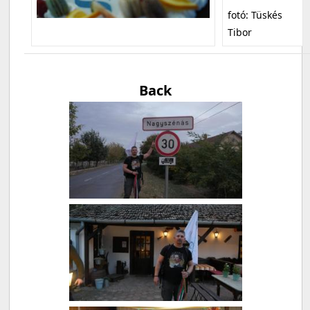
fotó: Tüskés
Tibor
Back