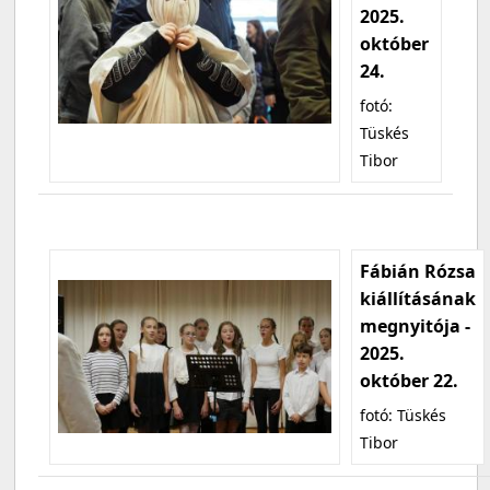
2025.
október
24.
fotó:
Tüskés
Tibor
Fábián Rózsa
kiállításának
megnyitója -
2025.
október 22.
fotó: Tüskés
Tibor