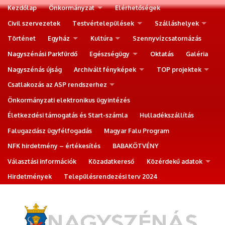
Kezdőlap
Önkormányzat
Elérhetőségek
Civil szervezetek
Testvértelepülések
Szálláshelyek
Történet
Egyház
Kultúra
Szennyvízcsatornázás
Nagyszénási Parkfürdő
Egészségügy
Oktatás
Galéria
Nagyszénás újság
Archivált fényképek
TOP projektek
Csatlakozás az ASP rendszerhez
Önkormányzati elektronikus ügyintézés
Életkezdési támogatás és Start-számla
Hulladékszállítás
Falugazdász ügyfélfogadás
Magyar Falu Program
NFK hirdetmény – értékesítés
BABAKÖTVÉNY
Választási információk
Közadatkereső
Közérdekű adatok
Hirdetmények
Településrendezési terv 2024