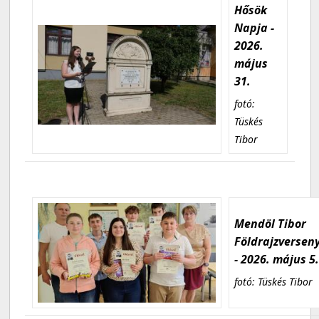
Hősök
Napja -
2026.
május
31.
fotó:
Tüskés
Tibor
Mendöl Tibor
Földrajzversen
- 2026. május 5
fotó: Tüskés Tibor