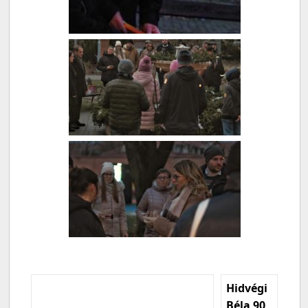
Hidvégi
Béla 90