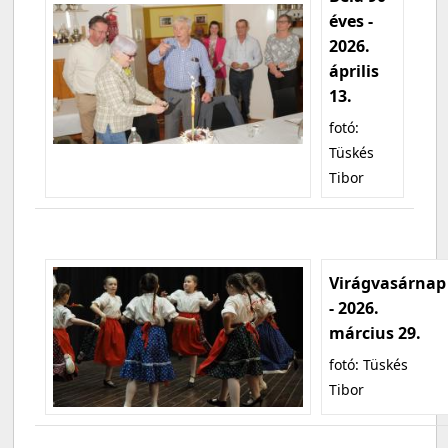
éves -
2026.
április
13.
fotó:
Tüskés
Tibor
Virágvasárnap
- 2026.
március 29.
fotó: Tüskés
Tibor