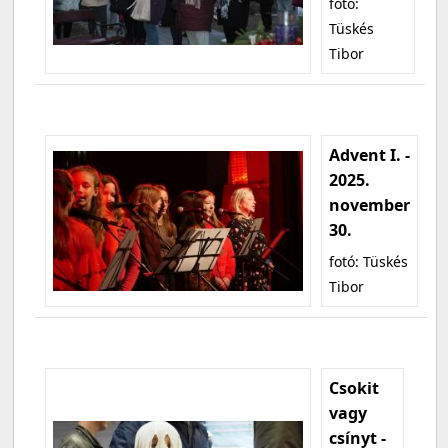
fotó:
Tüskés
Tibor
Advent I. -
2025.
november
30.
fotó: Tüskés
Tibor
Csokit
vagy
csínyt -