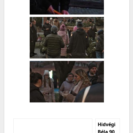
Hidvégi
Béla 90