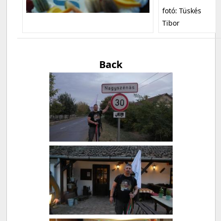
fotó: Tüskés
Tibor
Back