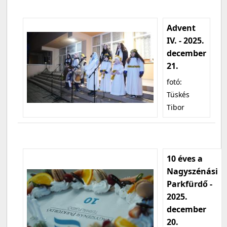
Advent
IV. - 2025.
december
21.
fotó:
Tüskés
Tibor
10 éves a
Nagyszénási
Parkfürdő -
2025.
december
20.