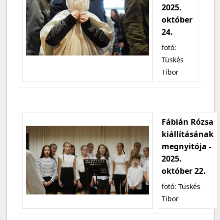
2025.
október
24.
fotó:
Tüskés
Tibor
Fábián Rózsa
kiállításának
megnyitója -
2025.
október 22.
fotó: Tüskés
Tibor