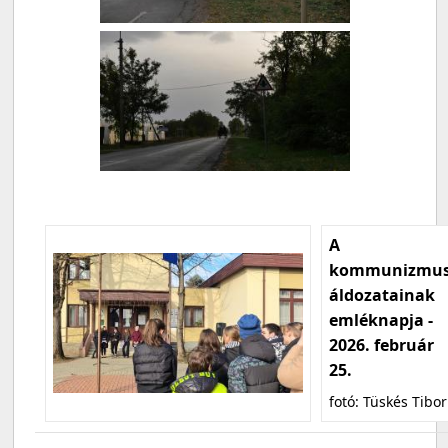
A
kommunizmu
áldozatainak
emléknapja -
2026. február
25.
fotó: Tüskés Tibor