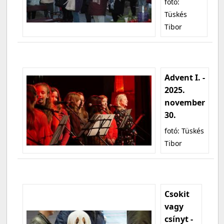
fotó:
Tüskés
Tibor
Advent I. -
2025.
november
30.
fotó: Tüskés
Tibor
Csokit
vagy
csínyt -