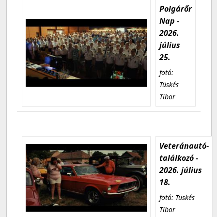
Polgárőr
Nap -
2026.
július
25.
fotó:
Tüskés
Tibor
Veteránautó-
találkozó -
2026. július
18.
fotó: Tüskés
Tibor