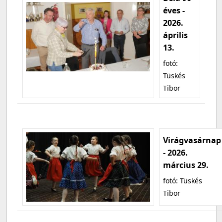
éves -
2026.
április
13.
fotó:
Tüskés
Tibor
Virágvasárnap
- 2026.
március 29.
fotó: Tüskés
Tibor