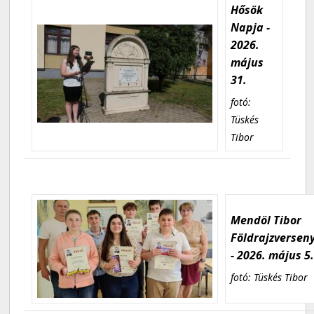
Hősök
Napja -
2026.
május
31.
fotó:
Tüskés
Tibor
Mendöl Tibor
Földrajzversen
- 2026. május 5
fotó: Tüskés Tibor