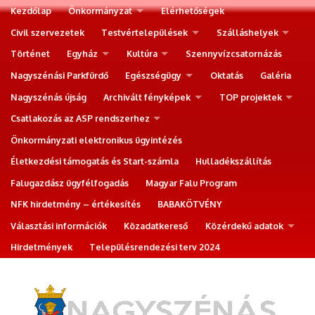
Kezdőlap
Önkormányzat
Elérhetőségek
Civil szervezetek
Testvértelepülések
Szálláshelyek
Történet
Egyház
Kultúra
Szennyvízcsatornázás
Nagyszénási Parkfürdő
Egészségügy
Oktatás
Galéria
Nagyszénás újság
Archivált fényképek
TOP projektek
Csatlakozás az ASP rendszerhez
Önkormányzati elektronikus ügyintézés
Életkezdési támogatás és Start-számla
Hulladékszállítás
Falugazdász ügyfélfogadás
Magyar Falu Program
NFK hirdetmény – értékesítés
BABAKÖTVÉNY
Választási információk
Közadatkereső
Közérdekű adatok
Hirdetmények
Településrendezési terv 2024