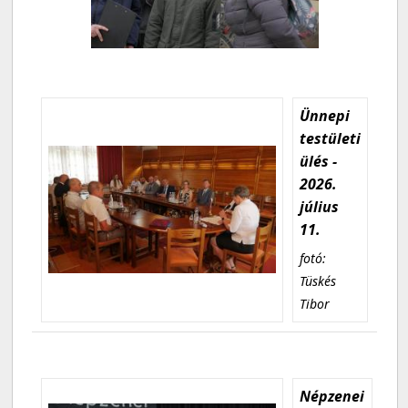
Ünnepi
testületi
ülés -
2026.
július
11.
fotó:
Tüskés
Tibor
Népzenei