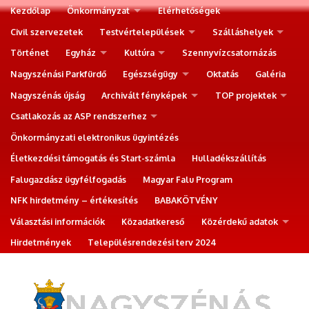
Kezdőlap
Önkormányzat
Elérhetőségek
Civil szervezetek
Testvértelepülések
Szálláshelyek
Történet
Egyház
Kultúra
Szennyvízcsatornázás
Nagyszénási Parkfürdő
Egészségügy
Oktatás
Galéria
Nagyszénás újság
Archivált fényképek
TOP projektek
Csatlakozás az ASP rendszerhez
Önkormányzati elektronikus ügyintézés
Életkezdési támogatás és Start-számla
Hulladékszállítás
Falugazdász ügyfélfogadás
Magyar Falu Program
NFK hirdetmény – értékesítés
BABAKÖTVÉNY
Választási információk
Közadatkereső
Közérdekű adatok
Hirdetmények
Településrendezési terv 2024