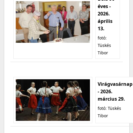
éves -
2026.
április
13.
fotó:
Tüskés
Tibor
Virágvasárnap
- 2026.
március 29.
fotó: Tüskés
Tibor