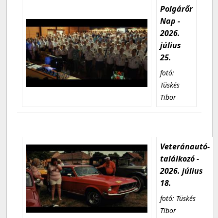
Polgárőr
Nap -
2026.
július
25.
fotó:
Tüskés
Tibor
Veteránautó-
találkozó -
2026. július
18.
fotó: Tüskés
Tibor