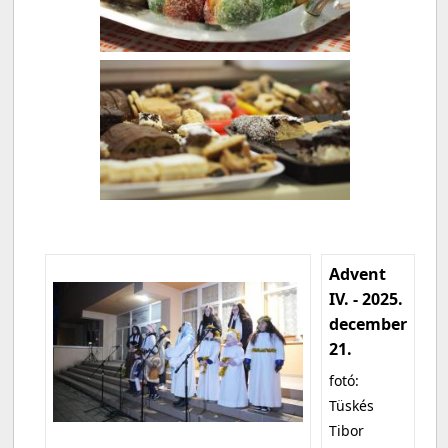
Advent
IV. - 2025.
december
21.
fotó:
Tüskés
Tibor