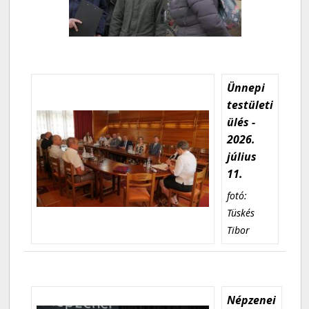
Ünnepi
testületi
ülés -
2026.
július
11.
fotó:
Tüskés
Tibor
Népzenei