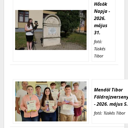
Hősök
Napja -
2026.
május
31.
fotó:
Tüskés
Tibor
Mendöl Tibor
Földrajzversen
- 2026. május 5
fotó: Tüskés Tibor