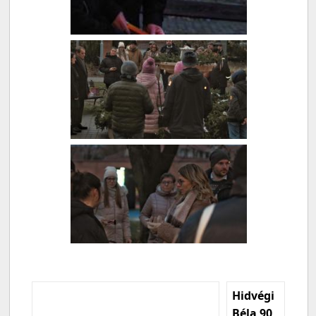
Hidvégi
Béla 90