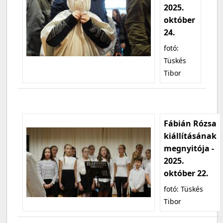
2025.
október
24.
fotó:
Tüskés
Tibor
Fábián Rózsa
kiállításának
megnyitója -
2025.
október 22.
fotó: Tüskés
Tibor