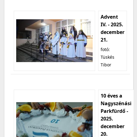
Advent
IV. - 2025.
december
21.
fotó:
Tüskés
Tibor
10 éves a
Nagyszénási
Parkfürdő -
2025.
december
20.