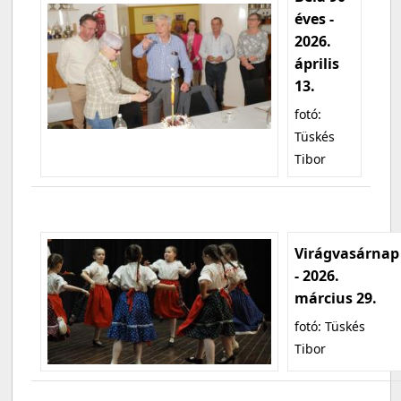
éves -
2026.
április
13.
fotó:
Tüskés
Tibor
Virágvasárnap
- 2026.
március 29.
fotó: Tüskés
Tibor