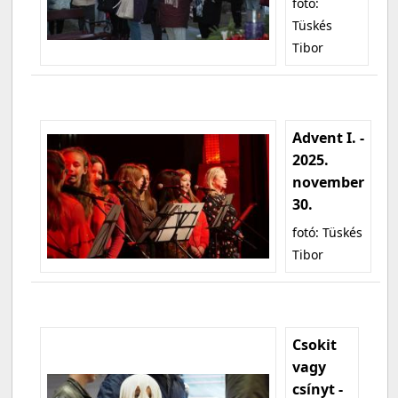
fotó:
Tüskés
Tibor
Advent I. -
2025.
november
30.
fotó: Tüskés
Tibor
Csokit
vagy
csínyt -