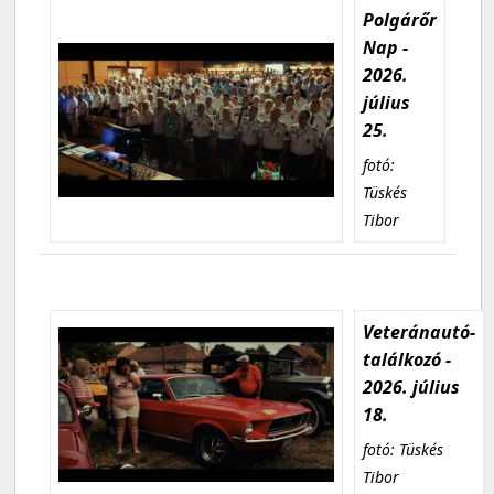
Polgárőr
Nap -
2026.
július
25.
fotó:
Tüskés
Tibor
Veteránautó-
találkozó -
2026. július
18.
fotó: Tüskés
Tibor