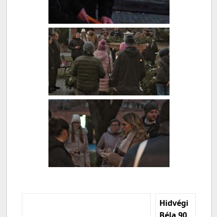
Hidvégi
Béla 90