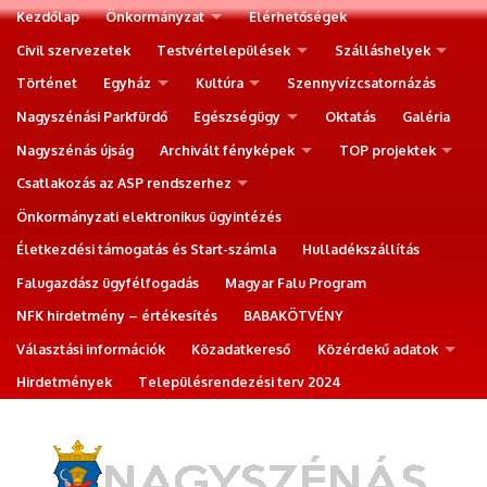
Kezdőlap
Önkormányzat
Elérhetőségek
Civil szervezetek
Testvértelepülések
Szálláshelyek
Történet
Egyház
Kultúra
Szennyvízcsatornázás
Nagyszénási Parkfürdő
Egészségügy
Oktatás
Galéria
Nagyszénás újság
Archivált fényképek
TOP projektek
Csatlakozás az ASP rendszerhez
Önkormányzati elektronikus ügyintézés
Életkezdési támogatás és Start-számla
Hulladékszállítás
Falugazdász ügyfélfogadás
Magyar Falu Program
NFK hirdetmény – értékesítés
BABAKÖTVÉNY
Választási információk
Közadatkereső
Közérdekű adatok
Hirdetmények
Településrendezési terv 2024