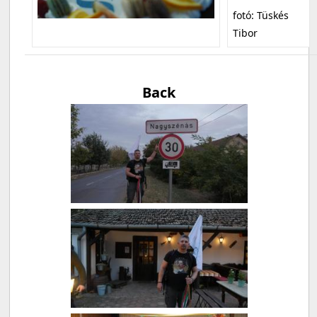
fotó: Tüskés
Tibor
Back