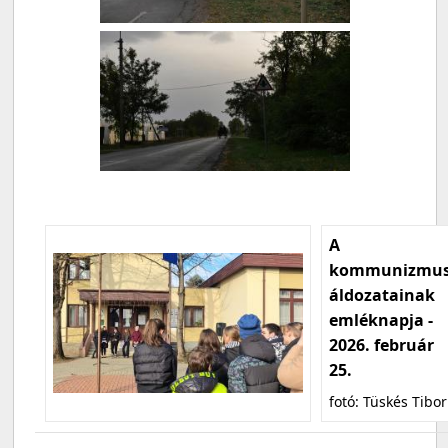
A
kommunizmu
áldozatainak
emléknapja -
2026. február
25.
fotó: Tüskés Tibor