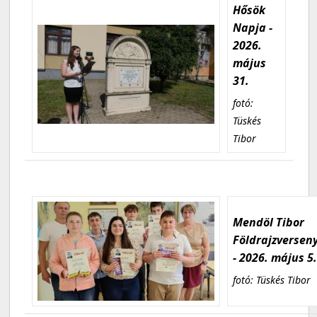
Hősök
Napja -
2026.
május
31.
fotó:
Tüskés
Tibor
Mendöl Tibor
Földrajzversen
- 2026. május 5
fotó: Tüskés Tibor