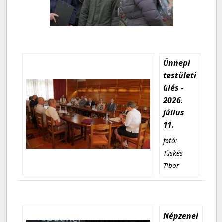
Ünnepi
testületi
ülés -
2026.
július
11.
fotó:
Tüskés
Tibor
Népzenei