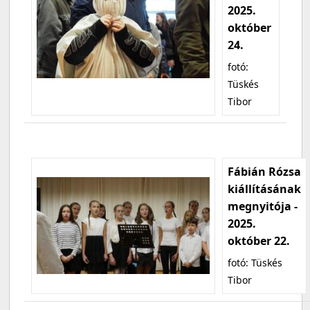
2025.
október
24.
fotó:
Tüskés
Tibor
Fábián Rózsa
kiállításának
megnyitója -
2025.
október 22.
fotó: Tüskés
Tibor