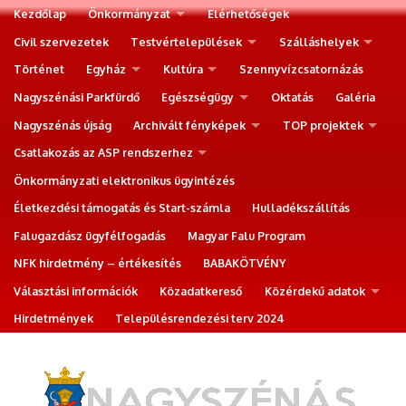
Kezdőlap
Önkormányzat
Elérhetőségek
Civil szervezetek
Testvértelepülések
Szálláshelyek
Történet
Egyház
Kultúra
Szennyvízcsatornázás
Nagyszénási Parkfürdő
Egészségügy
Oktatás
Galéria
Nagyszénás újság
Archivált fényképek
TOP projektek
Csatlakozás az ASP rendszerhez
Önkormányzati elektronikus ügyintézés
Életkezdési támogatás és Start-számla
Hulladékszállítás
Falugazdász ügyfélfogadás
Magyar Falu Program
NFK hirdetmény – értékesítés
BABAKÖTVÉNY
Választási információk
Közadatkereső
Közérdekű adatok
Hirdetmények
Településrendezési terv 2024