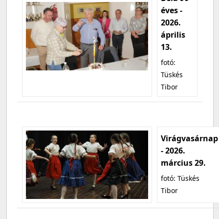
éves -
2026.
április
13.
fotó:
Tüskés
Tibor
Virágvasárnap
- 2026.
március 29.
fotó: Tüskés
Tibor