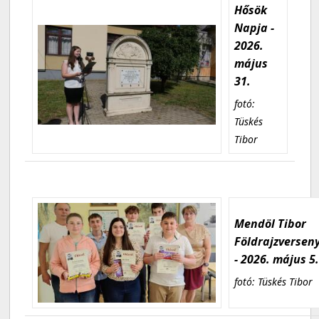
Hősök
Napja -
2026.
május
31.
fotó:
Tüskés
Tibor
Mendöl Tibor
Földrajzversen
- 2026. május 5
fotó: Tüskés Tibor