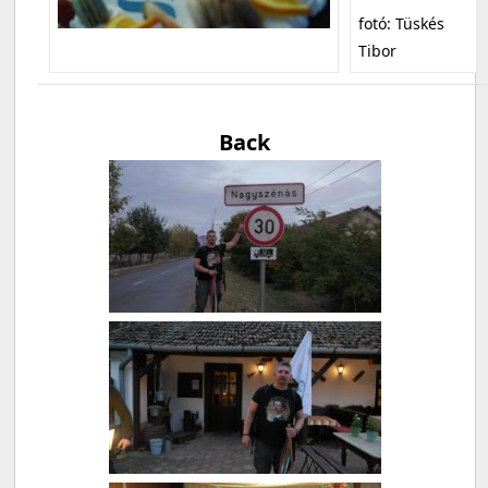
fotó: Tüskés
Tibor
Back