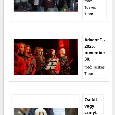
fotó:
Tüskés
Tibor
Advent I. -
2025.
november
30.
fotó: Tüskés
Tibor
Csokit
vagy
csínyt -