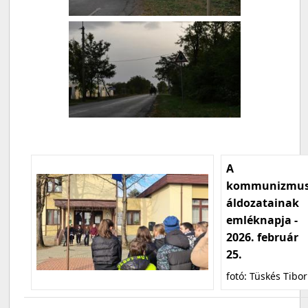
A
kommunizmu
áldozatainak
emléknapja -
2026. február
25.
fotó: Tüskés Tibor