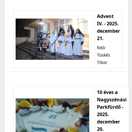
Advent
IV. - 2025.
december
21.
fotó:
Tüskés
Tibor
10 éves a
Nagyszénási
Parkfürdő -
2025.
december
20.