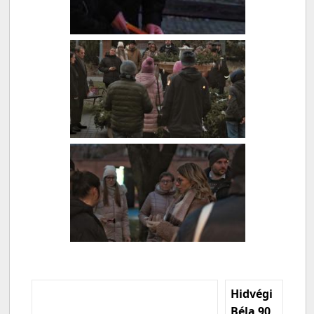
Hidvégi
Béla 90