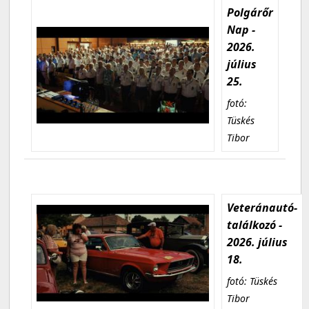
Polgárőr
Nap -
2026.
július
25.
fotó:
Tüskés
Tibor
Veteránautó-
találkozó -
2026. július
18.
fotó: Tüskés
Tibor