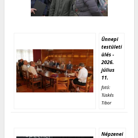
Ünnepi
testületi
ülés -
2026.
július
11.
fotó:
Tüskés
Tibor
Népzenei