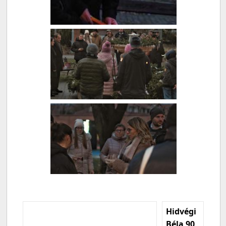
Hidvégi
Béla 90