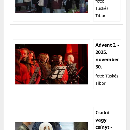
fotó:
Tüskés
Tibor
Advent I. -
2025.
november
30.
fotó: Tüskés
Tibor
Csokit
vagy
csínyt -