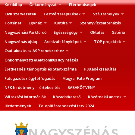
Kezdőlap
Önkormányzat
Elérhetőségek
Civil szervezetek
Testvértelepülések
Szálláshelyek
Történet
Egyház
Kultúra
Szennyvízcsatornázás
Nagyszénási Parkfürdő
Egészségügy
Oktatás
Galéria
Nagyszénás újság
Archivált fényképek
TOP projektek
Csatlakozás az ASP rendszerhez
Önkormányzati elektronikus ügyintézés
Életkezdési támogatás és Start-számla
Hulladékszállítás
Falugazdász ügyfélfogadás
Magyar Falu Program
NFK hirdetmény – értékesítés
BABAKÖTVÉNY
Választási információk
Közadatkereső
Közérdekű adatok
Hirdetmények
Településrendezési terv 2024