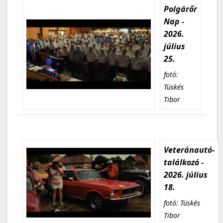
Polgárőr
Nap -
2026.
július
25.
fotó:
Tüskés
Tibor
Veteránautó-
találkozó -
2026. július
18.
fotó: Tüskés
Tibor