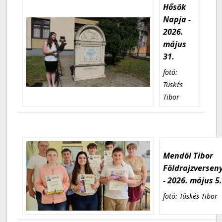
Hősök
Napja -
2026.
május
31.
fotó:
Tüskés
Tibor
Mendöl Tibor
Földrajzversen
- 2026. május 5
fotó: Tüskés Tibor