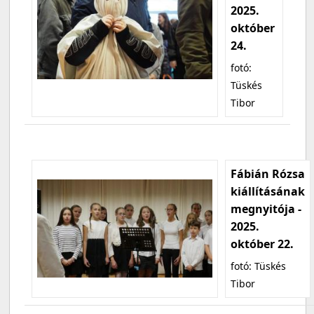
2025.
október
24.
fotó:
Tüskés
Tibor
Fábián Rózsa
kiállításának
megnyitója -
2025.
október 22.
fotó: Tüskés
Tibor