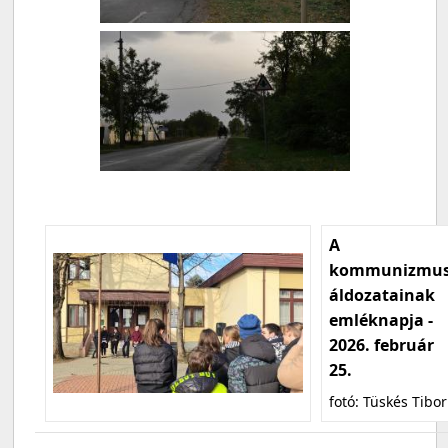
A
kommunizmu
áldozatainak
emléknapja -
2026. február
25.
fotó: Tüskés Tibor