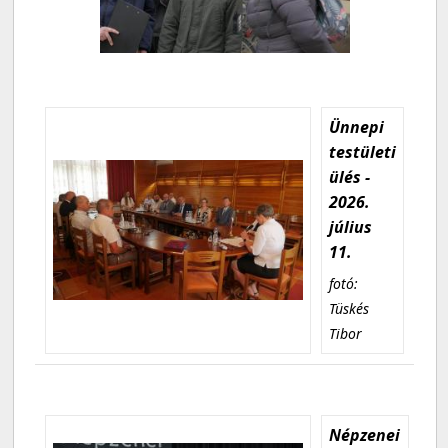
Ünnepi
testületi
ülés -
2026.
július
11.
fotó:
Tüskés
Tibor
Népzenei