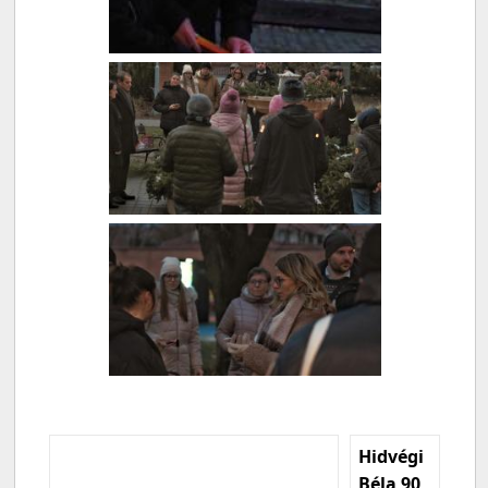
Hidvégi
Béla 90