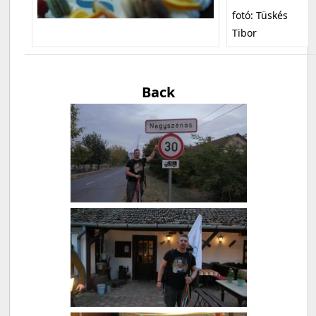
fotó: Tüskés
Tibor
Back