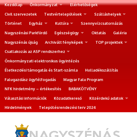
Kezdőlap
Önkormányzat
Elérhetőségek
Civil szervezetek
Testvértelepülések
Szálláshelyek
Történet
Egyház
Kultúra
Szennyvízcsatornázás
Nagyszénási Parkfürdő
Egészségügy
Oktatás
Galéria
Nagyszénás újság
Archivált fényképek
TOP projektek
Csatlakozás az ASP rendszerhez
Önkormányzati elektronikus ügyintézés
Életkezdési támogatás és Start-számla
Hulladékszállítás
Falugazdász ügyfélfogadás
Magyar Falu Program
NFK hirdetmény – értékesítés
BABAKÖTVÉNY
Választási információk
Közadatkereső
Közérdekű adatok
Hirdetmények
Településrendezési terv 2024