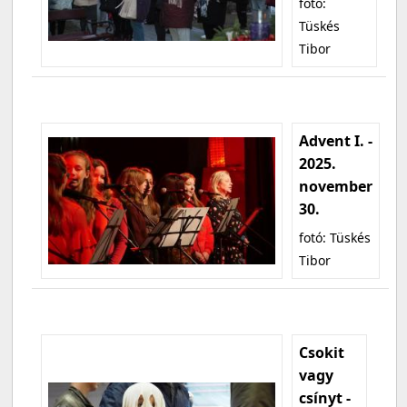
fotó:
Tüskés
Tibor
Advent I. -
2025.
november
30.
fotó: Tüskés
Tibor
Csokit
vagy
csínyt -