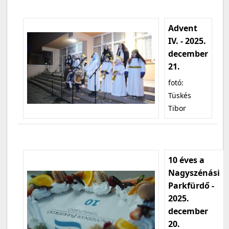
Advent
IV. - 2025.
december
21.
fotó:
Tüskés
Tibor
10 éves a
Nagyszénási
Parkfürdő -
2025.
december
20.