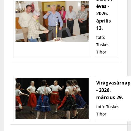
éves -
2026.
április
13.
fotó:
Tüskés
Tibor
Virágvasárnap
- 2026.
március 29.
fotó: Tüskés
Tibor