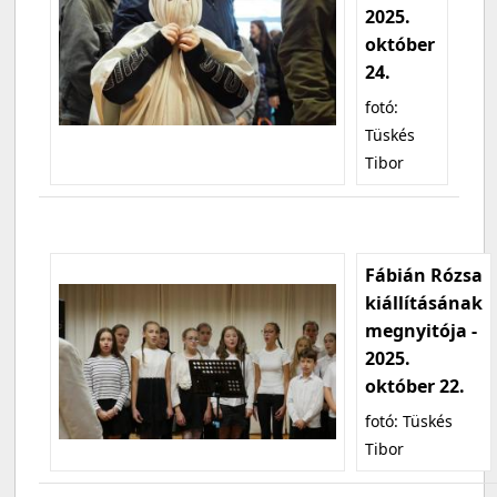
2025.
október
24.
fotó:
Tüskés
Tibor
Fábián Rózsa
kiállításának
megnyitója -
2025.
október 22.
fotó: Tüskés
Tibor