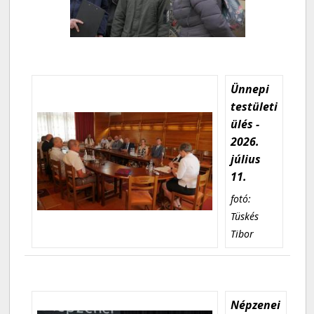
Ünnepi
testületi
ülés -
2026.
július
11.
fotó:
Tüskés
Tibor
Népzenei