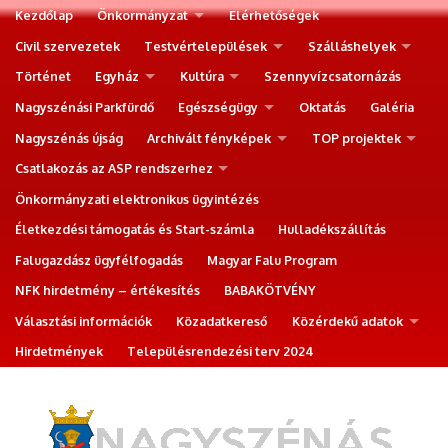
Kezdőlap
Önkormányzat
Elérhetőségek
Civil szervezetek
Testvértelepülések
Szálláshelyek
Történet
Egyház
Kultúra
Szennyvízcsatornázás
Nagyszénási Parkfürdő
Egészségügy
Oktatás
Galéria
Nagyszénás újság
Archivált fényképek
TOP projektek
Csatlakozás az ASP rendszerhez
Önkormányzati elektronikus ügyintézés
Életkezdési támogatás és Start-számla
Hulladékszállítás
Falugazdász ügyfélfogadás
Magyar Falu Program
NFK hirdetmény – értékesítés
BABAKÖTVÉNY
Választási információk
Közadatkereső
Közérdekű adatok
Hirdetmények
Településrendezési terv 2024