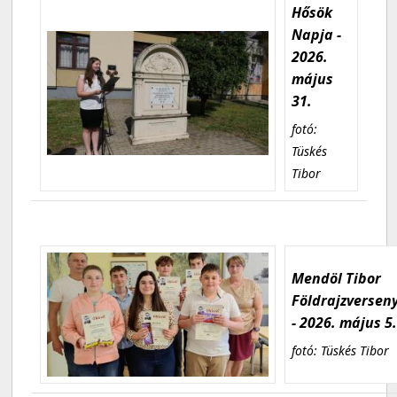
Hősök
Napja -
2026.
május
31.
fotó:
Tüskés
Tibor
Mendöl Tibor
Földrajzversen
- 2026. május 5
fotó: Tüskés Tibor