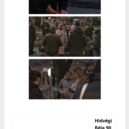
Hidvégi
Béla 90