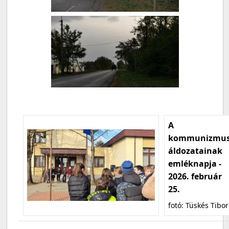
A
kommunizmu
áldozatainak
emléknapja -
2026. február
25.
fotó: Tüskés Tibor