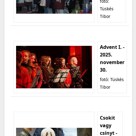
fotó:
Tüskés
Tibor
Advent I. -
2025.
november
30.
fotó: Tüskés
Tibor
Csokit
vagy
csínyt -