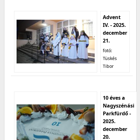
Advent
IV. - 2025.
december
21.
fotó:
Tüskés
Tibor
10 éves a
Nagyszénási
Parkfürdő -
2025.
december
20.