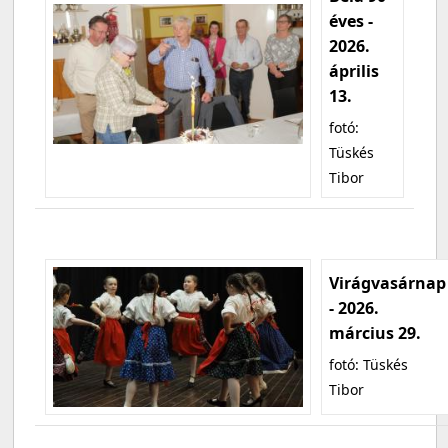
éves -
2026.
április
13.
fotó:
Tüskés
Tibor
Virágvasárnap
- 2026.
március 29.
fotó: Tüskés
Tibor