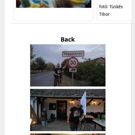
fotó: Tüskés
Tibor
Back