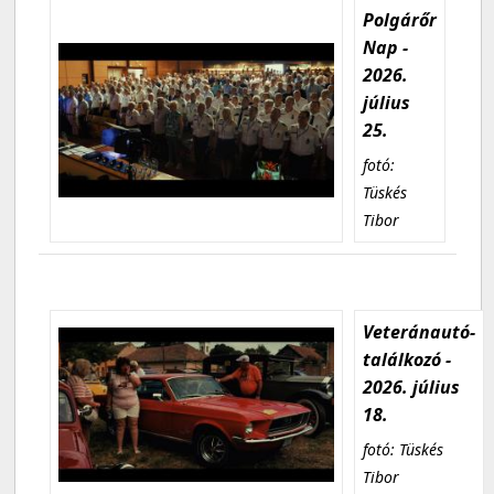
Polgárőr
Nap -
2026.
július
25.
fotó:
Tüskés
Tibor
Veteránautó-
találkozó -
2026. július
18.
fotó: Tüskés
Tibor