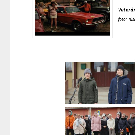
Veterán
fotó: Tüs