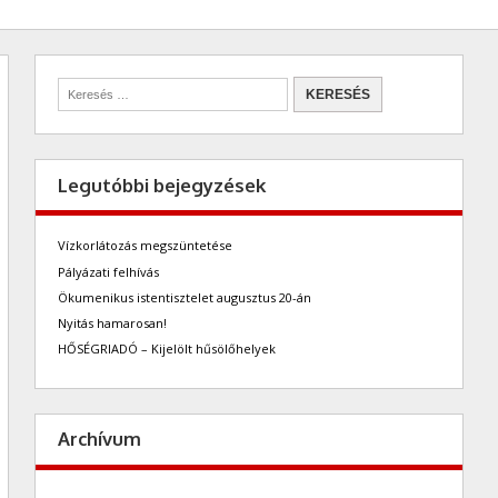
Legutóbbi bejegyzések
Vízkorlátozás megszüntetése
Pályázati felhívás
Ökumenikus istentisztelet augusztus 20-án
Nyitás hamarosan!
HŐSÉGRIADÓ – Kijelölt hűsölőhelyek
Archívum