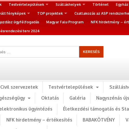
k
Testvértelepülések
Szálláshelyek
Történet
Egyház
vált fényképek
TOP projektek
Csatlakozás az ASP rendszerh
gazdász ügyfélfogadás
Magyar Falu Program
NFK hirdetmény – ért
ésrendezési terv 2024
Civil szervezetek
Testvértelepülések
Szállásh
gészségügy
Oktatás
Galéria
Nagyszénás új
elektronikus ügyintézés
Életkezdési támogatás és St
NFK hirdetmény – értékesítés
BABAKÖTVÉNY
V