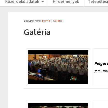
Közérdekű adatok
Hirdetmények
Településr
You are here:
Home
»
Galéria
Galéria
Polgárő
fotó: Tüs