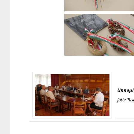
Ünnepi 
fotó: Tüs