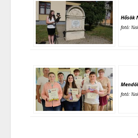
Hősök N
fotó: Tüs
Mendöl 
fotó: Tüs