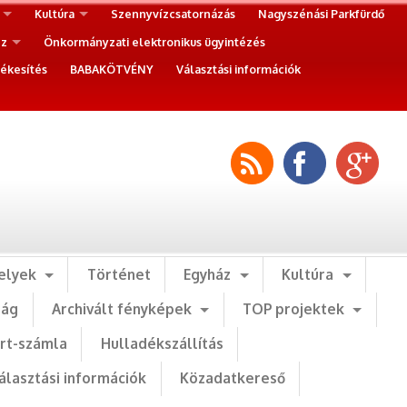
Kultúra
Szennyvízcsatornázás
Nagyszénási Parkfürdő
ez
Önkormányzati elektronikus ügyintézés
ékesítés
BABAKÖTVÉNY
Választási információk
elyek
Történet
Egyház
Kultúra
ság
Archivált fényképek
TOP projektek
art-számla
Hulladékszállítás
álasztási információk
Közadatkereső