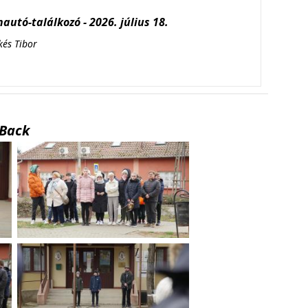
autó-találkozó - 2026. július 18.
kés Tibor
Back