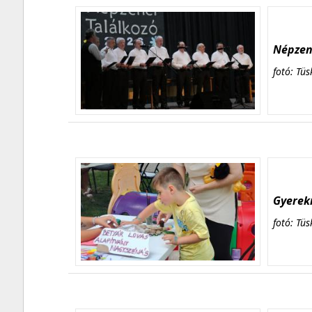
Népzene
fotó: Tüs
Gyerekn
fotó: Tüs