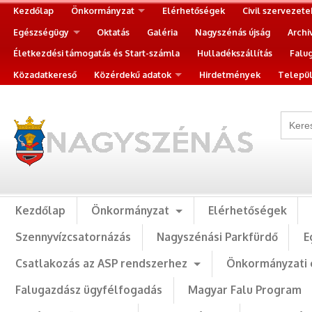
Kezdőlap
Önkormányzat
Elérhetőségek
Civil szervezete
Egészségügy
Oktatás
Galéria
Nagyszénás újság
Archi
Életkezdési támogatás és Start-számla
Hulladékszállítás
Falu
Közadatkereső
Közérdekű adatok
Hirdetmények
Települ
Kezdőlap
Önkormányzat
Elérhetőségek
Szennyvízcsatornázás
Nagyszénási Parkfürdő
E
Csatlakozás az ASP rendszerhez
Önkormányzati 
Falugazdász ügyfélfogadás
Magyar Falu Program