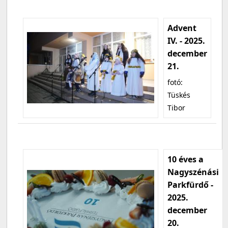
Advent
IV. - 2025.
december
21.
fotó:
Tüskés
Tibor
10 éves a
Nagyszénási
Parkfürdő -
2025.
december
20.