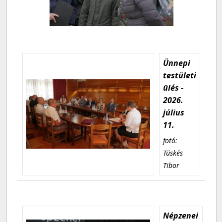
Ünnepi
testületi
ülés -
2026.
július
11.
fotó:
Tüskés
Tibor
Népzenei