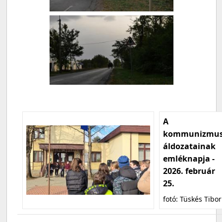
A
kommunizmu
áldozatainak
emléknapja -
2026. február
25.
fotó: Tüskés Tibor