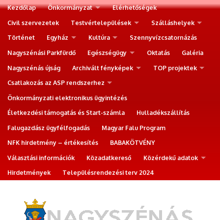
Kezdőlap
Önkormányzat
Elérhetőségek
Civil szervezetek
Testvértelepülések
Szálláshelyek
Történet
Egyház
Kultúra
Szennyvízcsatornázás
Nagyszénási Parkfürdő
Egészségügy
Oktatás
Galéria
Nagyszénás újság
Archivált fényképek
TOP projektek
Csatlakozás az ASP rendszerhez
Önkormányzati elektronikus ügyintézés
Életkezdési támogatás és Start-számla
Hulladékszállítás
Falugazdász ügyfélfogadás
Magyar Falu Program
NFK hirdetmény – értékesítés
BABAKÖTVÉNY
Választási információk
Közadatkereső
Közérdekű adatok
Hirdetmények
Településrendezési terv 2024