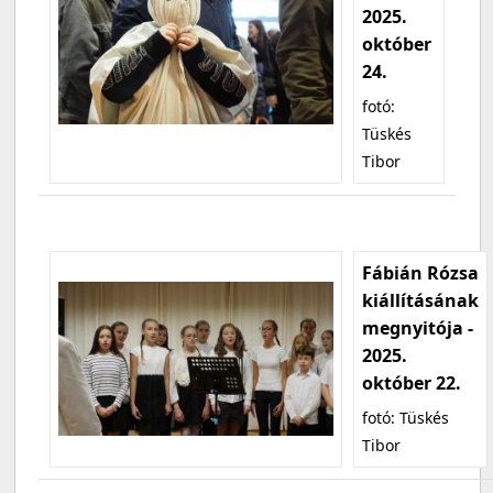
2025.
október
24.
fotó:
Tüskés
Tibor
Fábián Rózsa
kiállításának
megnyitója -
2025.
október 22.
fotó: Tüskés
Tibor