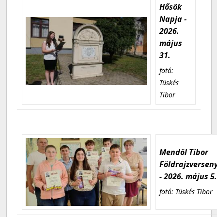
Hősök
Napja -
2026.
május
31.
fotó:
Tüskés
Tibor
Mendöl Tibor
Földrajzversen
- 2026. május 5
fotó: Tüskés Tibor