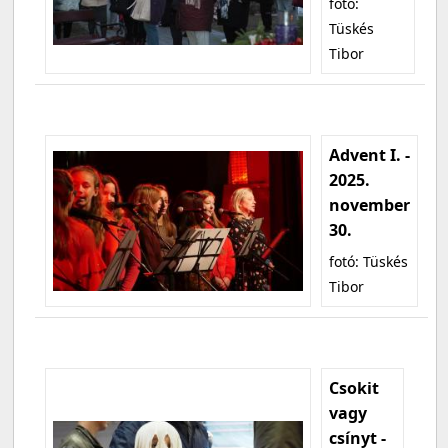
fotó:
Tüskés
Tibor
Advent I. -
2025.
november
30.
fotó: Tüskés
Tibor
Csokit
vagy
csínyt -