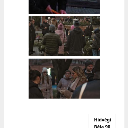
Hidvégi
Béla 90