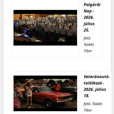
Polgárőr
Nap -
2026.
július
25.
fotó:
Tüskés
Tibor
Veteránautó-
találkozó -
2026. július
18.
fotó: Tüskés
Tibor