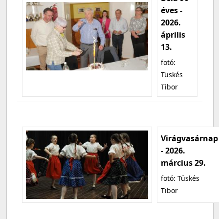
éves -
2026.
április
13.
fotó:
Tüskés
Tibor
Virágvasárnap
- 2026.
március 29.
fotó: Tüskés
Tibor