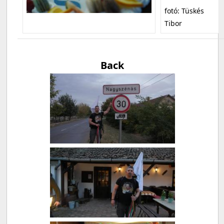
fotó: Tüskés
Tibor
Back