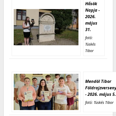
Hősök
Napja -
2026.
május
31.
fotó:
Tüskés
Tibor
Mendöl Tibor
Földrajzversen
- 2026. május 5
fotó: Tüskés Tibor