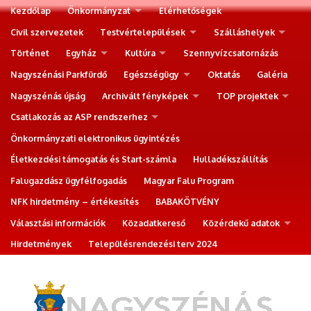
Kezdőlap
Önkormányzat
Elérhetőségek
Civil szervezetek
Testvértelepülések
Szálláshelyek
Történet
Egyház
Kultúra
Szennyvízcsatornázás
Nagyszénási Parkfürdő
Egészségügy
Oktatás
Galéria
Nagyszénás újság
Archivált fényképek
TOP projektek
Csatlakozás az ASP rendszerhez
Önkormányzati elektronikus ügyintézés
Életkezdési támogatás és Start-számla
Hulladékszállítás
Falugazdász ügyfélfogadás
Magyar Falu Program
NFK hirdetmény – értékesítés
BABAKÖTVÉNY
Választási információk
Közadatkereső
Közérdekű adatok
Hirdetmények
Településrendezési terv 2024