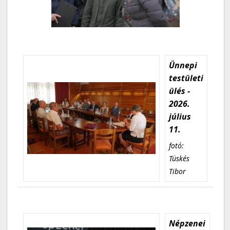
Ünnepi
testületi
ülés -
2026.
július
11.
fotó:
Tüskés
Tibor
Népzenei