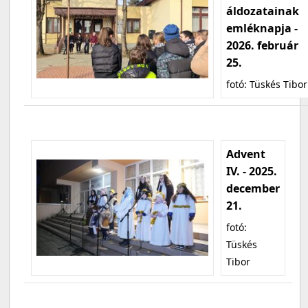
áldozatainak
emléknapja -
2026. február
25.
fotó: Tüskés Tibor
Advent
IV. - 2025.
december
21.
fotó:
Tüskés
Tibor