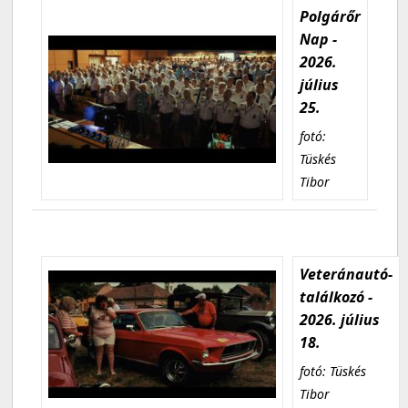
Polgárőr
Nap -
2026.
július
25.
fotó:
Tüskés
Tibor
Veteránautó-
találkozó -
2026. július
18.
fotó: Tüskés
Tibor