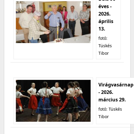
éves -
2026.
április
13.
fotó:
Tüskés
Tibor
Virágvasárnap
- 2026.
március 29.
fotó: Tüskés
Tibor