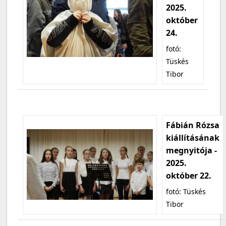
2025.
október
24.
fotó:
Tüskés
Tibor
Fábián Rózsa
kiállításának
megnyitója -
2025.
október 22.
fotó: Tüskés
Tibor