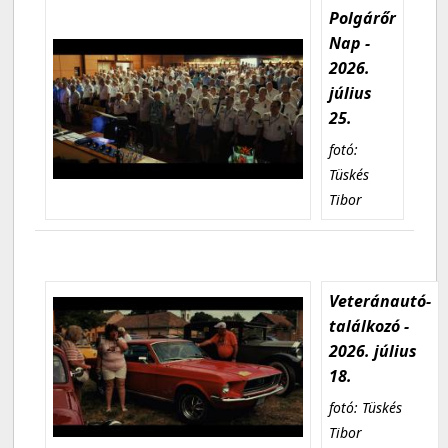
Polgárőr
Nap -
2026.
július
25.
fotó:
Tüskés
Tibor
Veteránautó-
találkozó -
2026. július
18.
fotó: Tüskés
Tibor