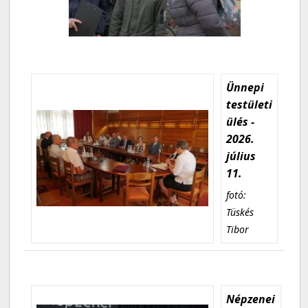
Ünnepi
testületi
ülés -
2026.
július
11.
fotó:
Tüskés
Tibor
Népzenei