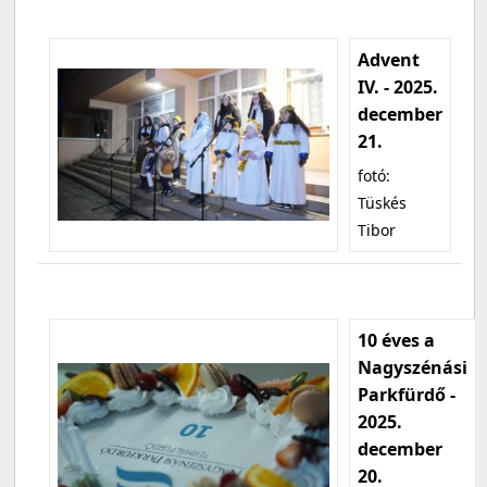
Advent
IV. - 2025.
december
21.
fotó:
Tüskés
Tibor
10 éves a
Nagyszénási
Parkfürdő -
2025.
december
20.