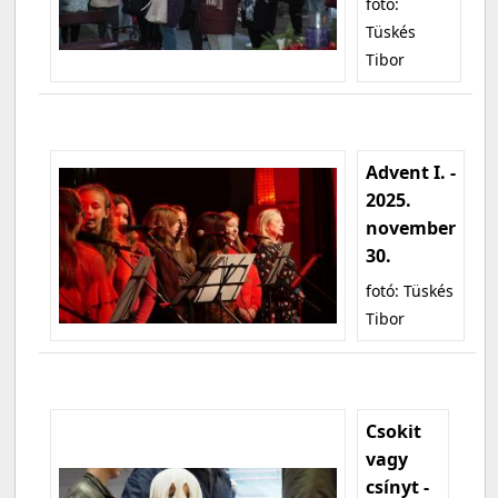
fotó:
Tüskés
Tibor
Advent I. -
2025.
november
30.
fotó: Tüskés
Tibor
Csokit
vagy
csínyt -