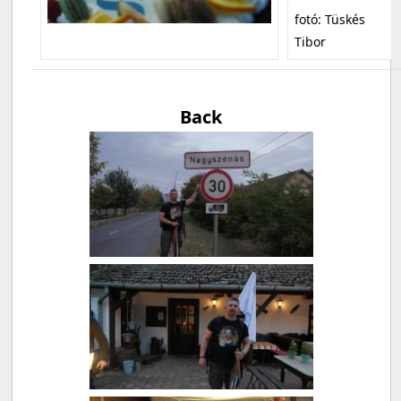
fotó: Tüskés
Tibor
Back