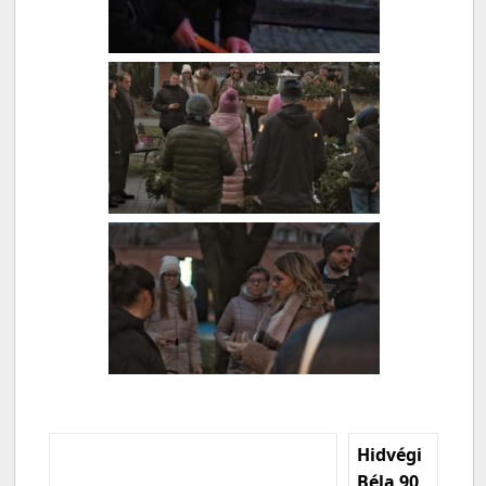
Hidvégi
Béla 90