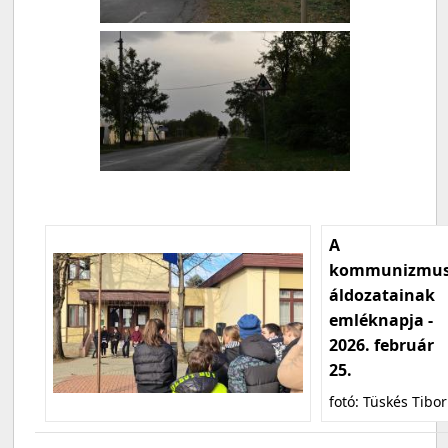
A
kommunizmu
áldozatainak
emléknapja -
2026. február
25.
fotó: Tüskés Tibor