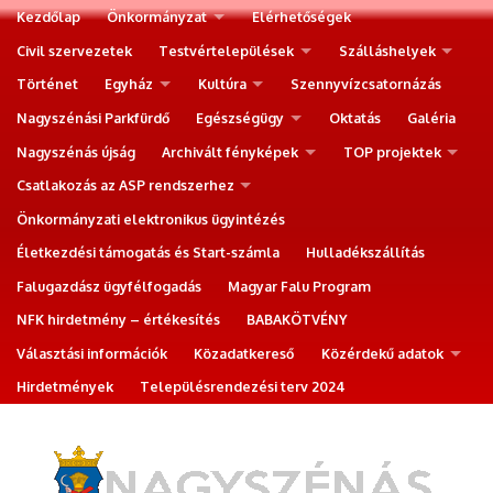
Kezdőlap
Önkormányzat
Elérhetőségek
Civil szervezetek
Testvértelepülések
Szálláshelyek
Történet
Egyház
Kultúra
Szennyvízcsatornázás
Nagyszénási Parkfürdő
Egészségügy
Oktatás
Galéria
Nagyszénás újság
Archivált fényképek
TOP projektek
Csatlakozás az ASP rendszerhez
Önkormányzati elektronikus ügyintézés
Életkezdési támogatás és Start-számla
Hulladékszállítás
Falugazdász ügyfélfogadás
Magyar Falu Program
NFK hirdetmény – értékesítés
BABAKÖTVÉNY
Választási információk
Közadatkereső
Közérdekű adatok
Hirdetmények
Településrendezési terv 2024