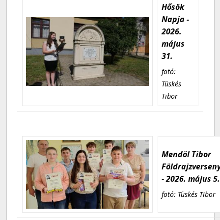
Hősök
Napja -
2026.
május
31.
fotó:
Tüskés
Tibor
Mendöl Tibor
Földrajzversen
- 2026. május 5
fotó: Tüskés Tibor