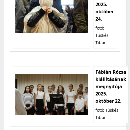
2025.
október
24.
fotó:
Tüskés
Tibor
Fábián Rózsa
kiállításának
megnyitója -
2025.
október 22.
fotó: Tüskés
Tibor