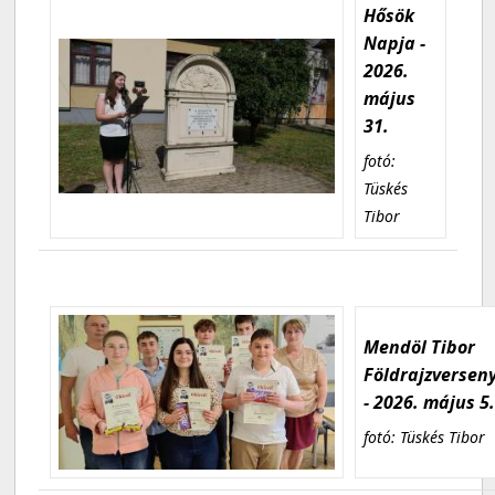
Hősök
Napja -
2026.
május
31.
fotó:
Tüskés
Tibor
Mendöl Tibor
Földrajzversen
- 2026. május 5
fotó: Tüskés Tibor