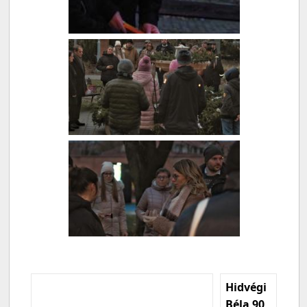
Hidvégi
Béla 90