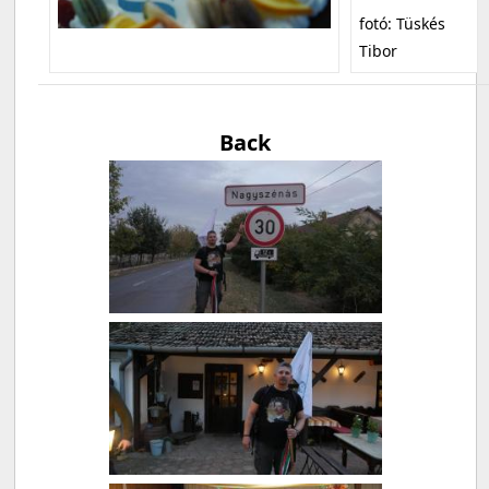
fotó: Tüskés
Tibor
Back