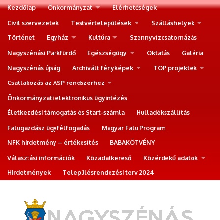
Kezdőlap
Önkormányzat
Elérhetőségek
Civil szervezetek
Testvértelepülések
Szálláshelyek
Történet
Egyház
Kultúra
Szennyvízcsatornázás
Nagyszénási Parkfürdő
Egészségügy
Oktatás
Galéria
Nagyszénás újság
Archivált fényképek
TOP projektek
Csatlakozás az ASP rendszerhez
Önkormányzati elektronikus ügyintézés
Életkezdési támogatás és Start-számla
Hulladékszállítás
Falugazdász ügyfélfogadás
Magyar Falu Program
NFK hirdetmény – értékesítés
BABAKÖTVÉNY
Választási információk
Közadatkereső
Közérdekű adatok
Hirdetmények
Településrendezési terv 2024