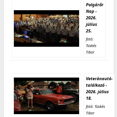
Polgárőr
Nap -
2026.
július
25.
fotó:
Tüskés
Tibor
Veteránautó-
találkozó -
2026. július
18.
fotó: Tüskés
Tibor