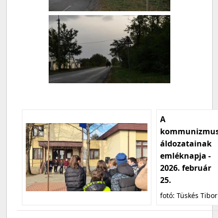
A
kommunizmu
áldozatainak
emléknapja -
2026. február
25.
fotó: Tüskés Tibor