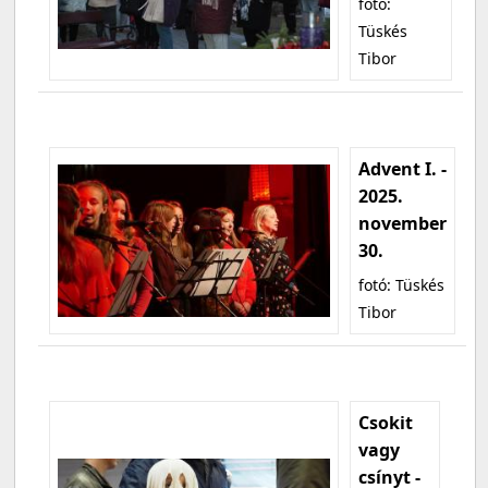
fotó:
Tüskés
Tibor
Advent I. -
2025.
november
30.
fotó: Tüskés
Tibor
Csokit
vagy
csínyt -