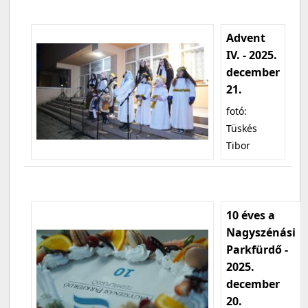
Advent
IV. - 2025.
december
21.
fotó:
Tüskés
Tibor
10 éves a
Nagyszénási
Parkfürdő -
2025.
december
20.