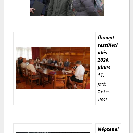
Ünnepi
testületi
ülés -
2026.
július
11.
fotó:
Tüskés
Tibor
Népzenei