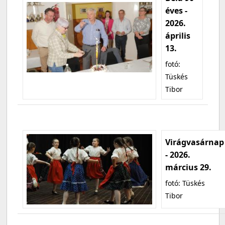
éves -
2026.
április
13.
fotó:
Tüskés
Tibor
Virágvasárnap
- 2026.
március 29.
fotó: Tüskés
Tibor