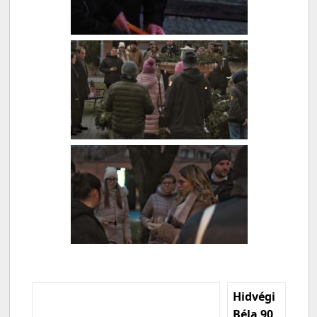
Hidvégi
Béla 90