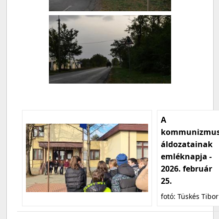
A
kommunizmu
áldozatainak
emléknapja -
2026. február
25.
fotó: Tüskés Tibor