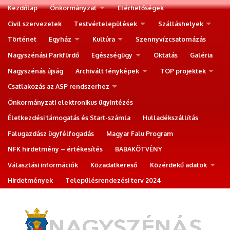
Kezdőlap
Önkormányzat
Elérhetőségek
Civil szervezetek
Testvértelepülések
Szálláshelyek
Történet
Egyház
Kultúra
Szennyvízcsatornázás
Nagyszénási Parkfürdő
Egészségügy
Oktatás
Galéria
Nagyszénás újság
Archivált fényképek
TOP projektek
Csatlakozás az ASP rendszerhez
Önkormányzati elektronikus ügyintézés
Életkezdési támogatás és Start-számla
Hulladékszállítás
Falugazdász ügyfélfogadás
Magyar Falu Program
NFK hirdetmény – értékesítés
BABAKÖTVÉNY
Választási információk
Közadatkereső
Közérdekű adatok
Hirdetmények
Településrendezési terv 2024