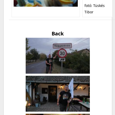
fotó: Tüskés
Tibor
Back