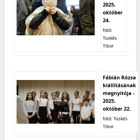
2025.
október
24.
fotó:
Tüskés
Tibor
Fábián Rózsa
kiállításának
megnyitója -
2025.
október 22.
fotó: Tüskés
Tibor