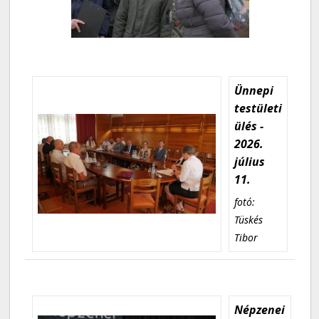
Ünnepi
testületi
ülés -
2026.
július
11.
fotó:
Tüskés
Tibor
Népzenei