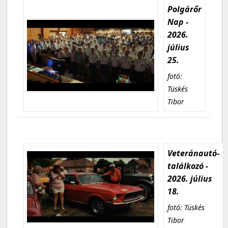
Polgárőr
Nap -
2026.
július
25.
fotó:
Tüskés
Tibor
Veteránautó-
találkozó -
2026. július
18.
fotó: Tüskés
Tibor