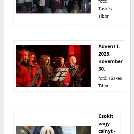
fotó:
Tüskés
Tibor
Advent I. -
2025.
november
30.
fotó: Tüskés
Tibor
Csokit
vagy
csínyt -