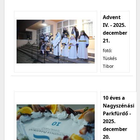
Advent
IV. - 2025.
december
21.
fotó:
Tüskés
Tibor
10 éves a
Nagyszénási
Parkfürdő -
2025.
december
20.