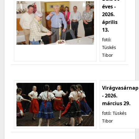
éves -
2026.
április
13.
fotó:
Tüskés
Tibor
Virágvasárnap
- 2026.
március 29.
fotó: Tüskés
Tibor