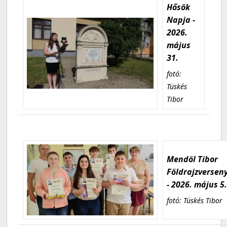
Hősök
Napja -
2026.
május
31.
fotó:
Tüskés
Tibor
Mendöl Tibor
Földrajzversen
- 2026. május 5
fotó: Tüskés Tibor