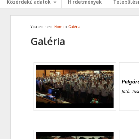
Közérdekű adatok
Hirdetmények
Településr
You are here:
Home
»
Galéria
Galéria
Polgárő
fotó: Tüs