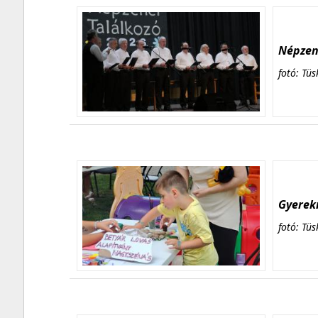
Népzene
fotó: Tüs
Gyerekn
fotó: Tüs