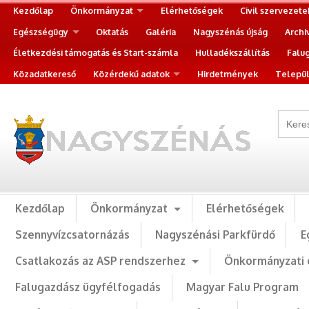
Kezdőlap
Önkormányzat
Elérhetőségek
Civil szervezete
Egészségügy
Oktatás
Galéria
Nagyszénás újság
Archi
Életkezdési támogatás és Start-számla
Hulladékszállítás
Falu
Közadatkereső
Közérdekű adatok
Hirdetmények
Települ
Kezdőlap
Önkormányzat
Elérhetőségek
Szennyvízcsatornázás
Nagyszénási Parkfürdő
E
Csatlakozás az ASP rendszerhez
Önkormányzati 
Falugazdász ügyfélfogadás
Magyar Falu Program