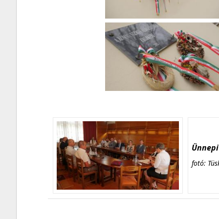
Ünnepi 
fotó: Tüs