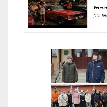
Veterán
fotó: Tüs