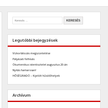
Legutóbbi bejegyzések
Vízkorlátozás megszüntetése
Pályázati felhívás
Ökumenikus istentisztelet augusztus 20-án
Nyitás hamarosan!
HŐSÉGRIADÓ – Kijelölt hűsölőhelyek
Archívum