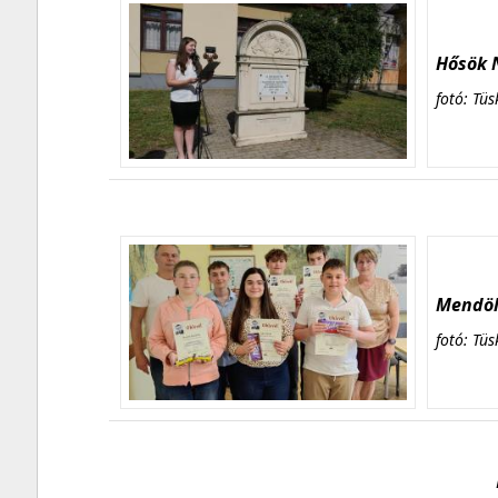
Hősök N
fotó: Tüs
Mendöl 
fotó: Tüs