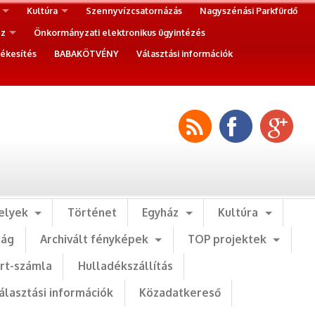
Kultúra
Szennyvízcsatornázás
Nagyszénási Parkfürdő
ez
Önkormányzati elektronikus ügyintézés
ékesítés
BABAKÖTVÉNY
Választási információk
elyek
Történet
Egyház
Kultúra
ság
Archivált fényképek
TOP projektek
art-számla
Hulladékszállítás
álasztási információk
Közadatkereső