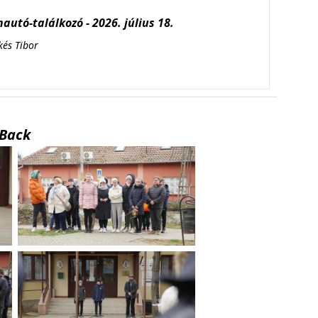
autó-találkozó - 2026. július 18.
kés Tibor
Back