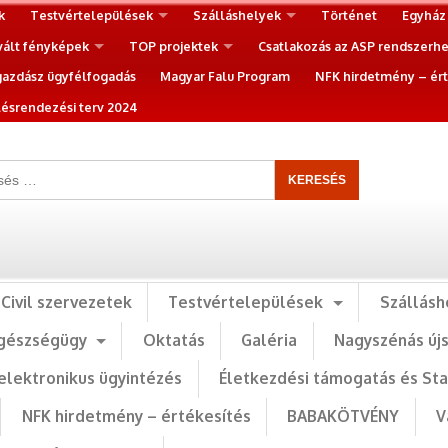
k
Testvértelepülések
Szálláshelyek
Történet
Egyház
vált fényképek
TOP projektek
Csatlakozás az ASP rendszerh
gazdász ügyfélfogadás
Magyar Falu Program
NFK hirdetmény – ért
ésrendezési terv 2024
Civil szervezetek
Testvértelepülések
Szállásh
gészségügy
Oktatás
Galéria
Nagyszénás új
elektronikus ügyintézés
Életkezdési támogatás és St
NFK hirdetmény – értékesítés
BABAKÖTVÉNY
V