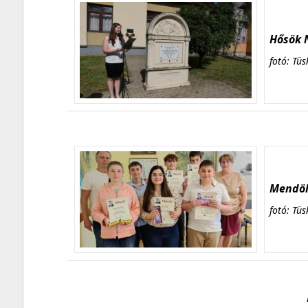
Hősök N
fotó: Tüs
Mendöl 
fotó: Tüs