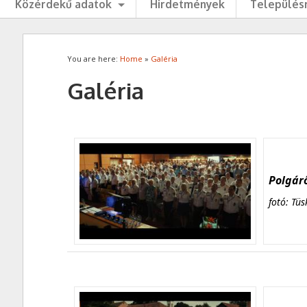
Közérdekű adatok
Hirdetmények
Településr
You are here:
Home
»
Galéria
Galéria
Polgárő
fotó: Tüs