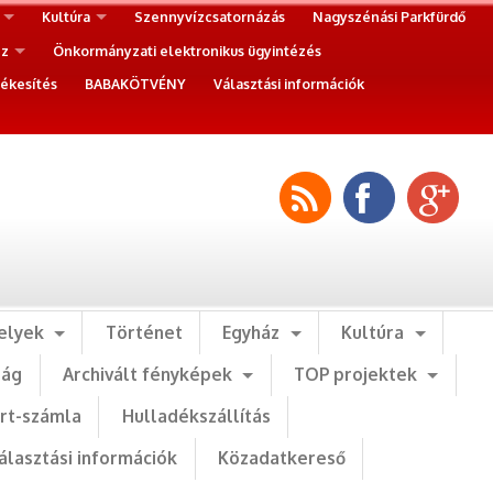
Kultúra
Szennyvízcsatornázás
Nagyszénási Parkfürdő
ez
Önkormányzati elektronikus ügyintézés
ékesítés
BABAKÖTVÉNY
Választási információk
elyek
Történet
Egyház
Kultúra
ság
Archivált fényképek
TOP projektek
art-számla
Hulladékszállítás
álasztási információk
Közadatkereső