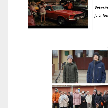
Veterán
fotó: Tüs