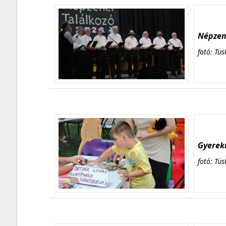
Népzene
fotó: Tüs
Gyerekn
fotó: Tüs