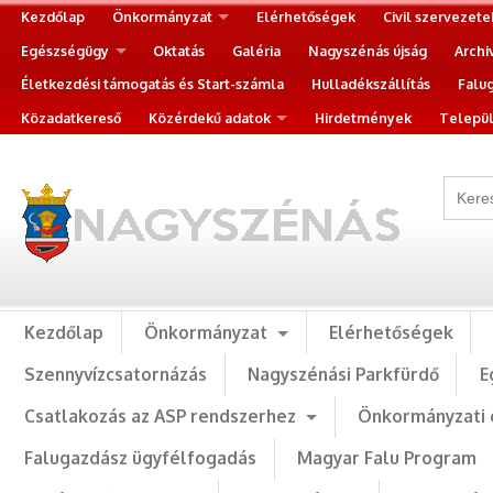
Kezdőlap
Önkormányzat
Elérhetőségek
Civil szervezete
Egészségügy
Oktatás
Galéria
Nagyszénás újság
Archi
Életkezdési támogatás és Start-számla
Hulladékszállítás
Falu
Közadatkereső
Közérdekű adatok
Hirdetmények
Települ
Kezdőlap
Önkormányzat
Elérhetőségek
Szennyvízcsatornázás
Nagyszénási Parkfürdő
E
Csatlakozás az ASP rendszerhez
Önkormányzati 
Falugazdász ügyfélfogadás
Magyar Falu Program