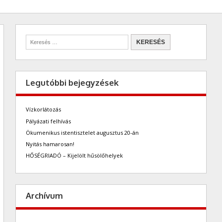
Legutóbbi bejegyzések
Vízkorlátozás
Pályázati felhívás
Ökumenikus istentisztelet augusztus 20-án
Nyitás hamarosan!
HŐSÉGRIADÓ – Kijelölt hűsölőhelyek
Archívum