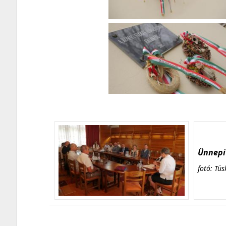
Ünnepi 
fotó: Tüs