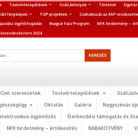
k
Testvértelepülések
Szálláshelyek
Történet
Egyház
vált fényképek
TOP projektek
Csatlakozás az ASP rendszerh
gazdász ügyfélfogadás
Magyar Falu Program
NFK hirdetmény – ért
ésrendezési terv 2024
Civil szervezetek
Testvértelepülések
Szállásh
gészségügy
Oktatás
Galéria
Nagyszénás új
elektronikus ügyintézés
Életkezdési támogatás és St
NFK hirdetmény – értékesítés
BABAKÖTVÉNY
V