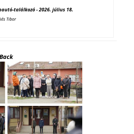
autó-találkozó - 2026. július 18.
kés Tibor
Back