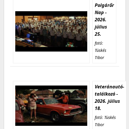
Polgárőr
Nap -
2026.
július
25.
fotó:
Tüskés
Tibor
Veteránautó-
találkozó -
2026. július
18.
fotó: Tüskés
Tibor