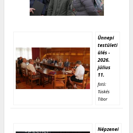
Ünnepi
testületi
ülés -
2026.
július
11.
fotó:
Tüskés
Tibor
Népzenei