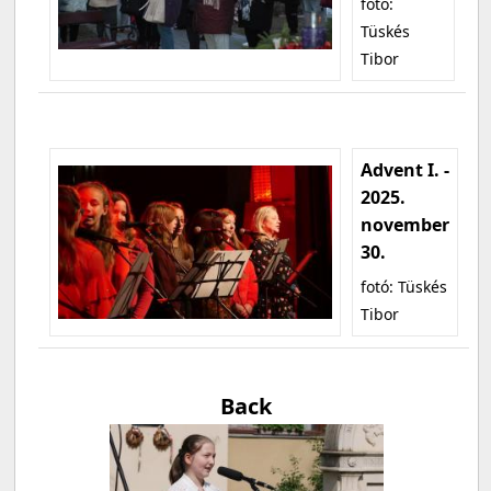
fotó:
Tüskés
Tibor
Advent I. -
2025.
november
30.
fotó: Tüskés
Tibor
Back