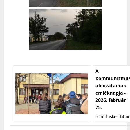
A
kommunizmu
áldozatainak
emléknapja -
2026. február
25.
fotó: Tüskés Tibor