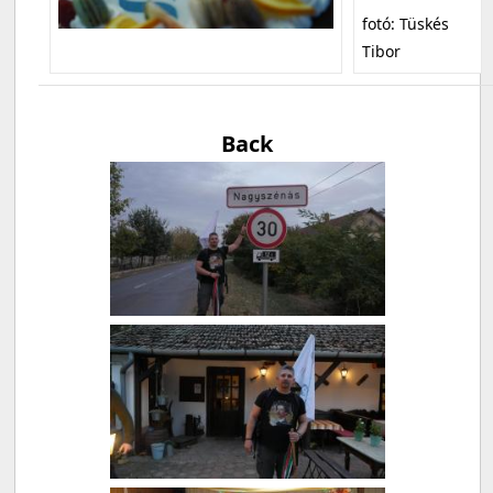
fotó: Tüskés
Tibor
Back