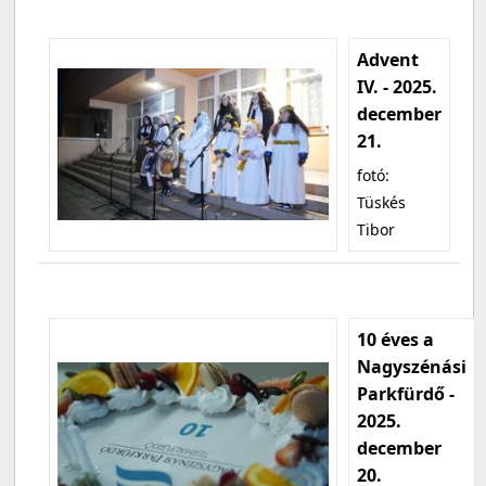
Advent
IV. - 2025.
december
21.
fotó:
Tüskés
Tibor
10 éves a
Nagyszénási
Parkfürdő -
2025.
december
20.