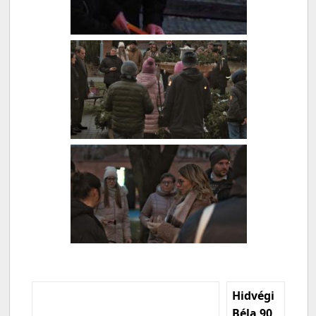
Hidvégi
Béla 90