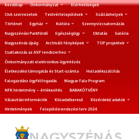
Kezdőlap
Önkormányzat
Elérhetőségek
Civil szervezetek
Testvértelepülések
Szálláshelyek
Történet
Egyház
Kultúra
Szennyvízcsatornázás
Nagyszénási Parkfürdő
Egészségügy
Oktatás
Galéria
Nagyszénás újság
Archivált fényképek
TOP projektek
Csatlakozás az ASP rendszerhez
Önkormányzati elektronikus ügyintézés
Életkezdési támogatás és Start-számla
Hulladékszállítás
Falugazdász ügyfélfogadás
Magyar Falu Program
NFK hirdetmény – értékesítés
BABAKÖTVÉNY
Választási információk
Közadatkereső
Közérdekű adatok
Hirdetmények
Településrendezési terv 2024