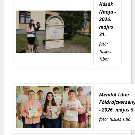
Hősök
Napja -
2026.
május
31.
fotó:
Tüskés
Tibor
Mendöl Tibor
Földrajzversen
- 2026. május 5
fotó: Tüskés Tibor