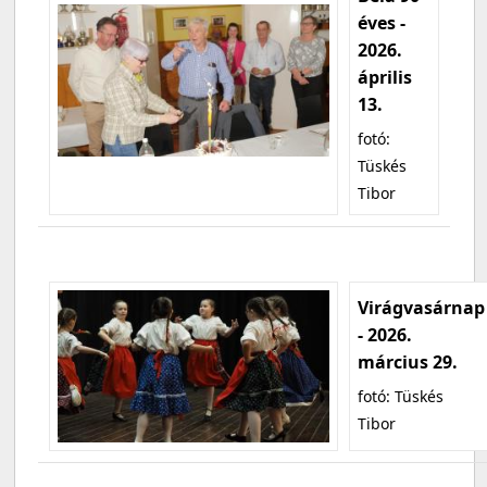
éves -
2026.
április
13.
fotó:
Tüskés
Tibor
Virágvasárnap
- 2026.
március 29.
fotó: Tüskés
Tibor