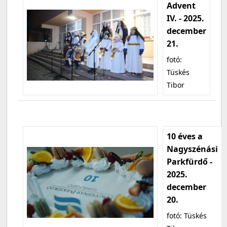
Advent
IV. - 2025.
december
21.
fotó:
Tüskés
Tibor
10 éves a
Nagyszénási
Parkfürdő -
2025.
december
20.
fotó: Tüskés