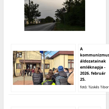
A
kommunizmu
áldozatainak
emléknapja -
2026. február
25.
fotó: Tüskés Tibor