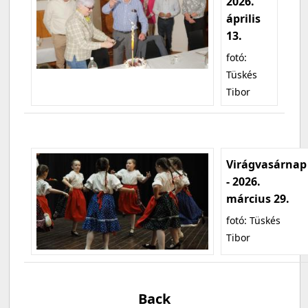
2026.
április
13.
fotó:
Tüskés
Tibor
Virágvasárnap
- 2026.
március 29.
fotó: Tüskés
Tibor
Back