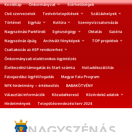
Kezdőlap
Önkormányzat
Elérhetőségek
Civil szervezetek
Testvértelepülések
Szálláshelyek
Történet
Egyház
Kultúra
Szennyvízcsatornázás
Nagyszénási Parkfürdő
Egészségügy
Oktatás
Galéria
Nagyszénás újság
Archivált fényképek
TOP projektek
Csatlakozás az ASP rendszerhez
Önkormányzati elektronikus ügyintézés
Életkezdési támogatás és Start-számla
Hulladékszállítás
Falugazdász ügyfélfogadás
Magyar Falu Program
NFK hirdetmény – értékesítés
BABAKÖTVÉNY
Választási információk
Közadatkereső
Közérdekű adatok
Hirdetmények
Településrendezési terv 2024