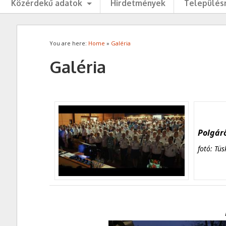
Közérdekű adatok
Hirdetmények
Településr
You are here:
Home
»
Galéria
Galéria
Polgárő
fotó: Tüs