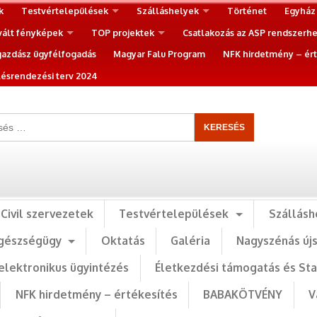
k
Testvértelepülések
Szálláshelyek
Történet
Egyház
vált fényképek
TOP projektek
Csatlakozás az ASP rendszerh
gazdász ügyfélfogadás
Magyar Falu Program
NFK hirdetmény – ért
ésrendezési terv 2024
Civil szervezetek
Testvértelepülések
Szállásh
gészségügy
Oktatás
Galéria
Nagyszénás új
elektronikus ügyintézés
Életkezdési támogatás és St
NFK hirdetmény – értékesítés
BABAKÖTVÉNY
V