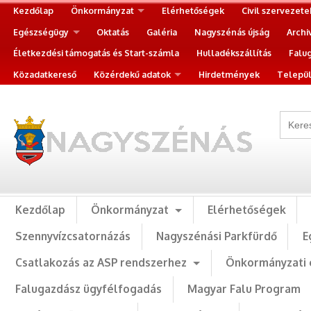
Kezdőlap
Önkormányzat
Elérhetőségek
Civil szervezete
Egészségügy
Oktatás
Galéria
Nagyszénás újság
Archi
Életkezdési támogatás és Start-számla
Hulladékszállítás
Falu
Közadatkereső
Közérdekű adatok
Hirdetmények
Települ
Kezdőlap
Önkormányzat
Elérhetőségek
Szennyvízcsatornázás
Nagyszénási Parkfürdő
E
Csatlakozás az ASP rendszerhez
Önkormányzati 
Falugazdász ügyfélfogadás
Magyar Falu Program