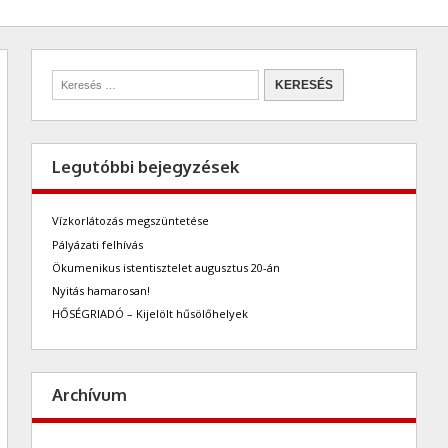
Legutóbbi bejegyzések
Vízkorlátozás megszüntetése
Pályázati felhívás
Ökumenikus istentisztelet augusztus 20-án
Nyitás hamarosan!
HŐSÉGRIADÓ – Kijelölt hűsölőhelyek
Archívum