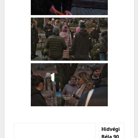
Hidvégi
Béla 90