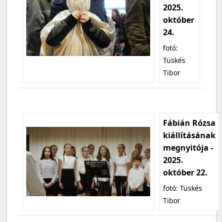
2025.
október
24.
fotó:
Tüskés
Tibor
Fábián Rózsa
kiállításának
megnyitója -
2025.
október 22.
fotó: Tüskés
Tibor