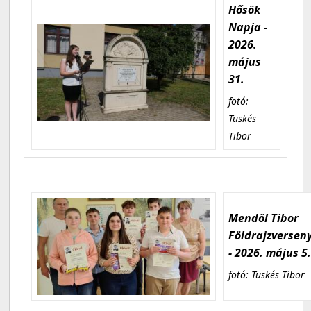
Hősök
Napja -
2026.
május
31.
fotó:
Tüskés
Tibor
Mendöl Tibor
Földrajzversen
- 2026. május 5
fotó: Tüskés Tibor