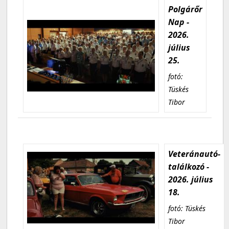
Polgárőr
Nap -
2026.
július
25.
fotó:
Tüskés
Tibor
Veteránautó-
találkozó -
2026. július
18.
fotó: Tüskés
Tibor