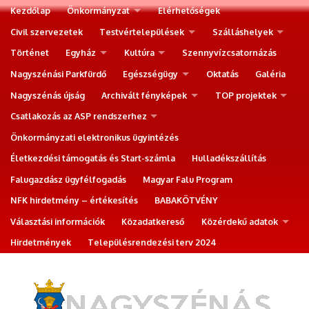
Kezdőlap
Önkormányzat
Elérhetőségek
Civil szervezetek
Testvértelepülések
Szálláshelyek
Történet
Egyház
Kultúra
Szennyvízcsatornázás
Nagyszénási Parkfürdő
Egészségügy
Oktatás
Galéria
Nagyszénás újság
Archivált fényképek
TOP projektek
Csatlakozás az ASP rendszerhez
Önkormányzati elektronikus ügyintézés
Életkezdési támogatás és Start-számla
Hulladékszállítás
Falugazdász ügyfélfogadás
Magyar Falu Program
NFK hirdetmény – értékesítés
BABAKÖTVÉNY
Választási információk
Közadatkereső
Közérdekű adatok
Hirdetmények
Településrendezési terv 2024