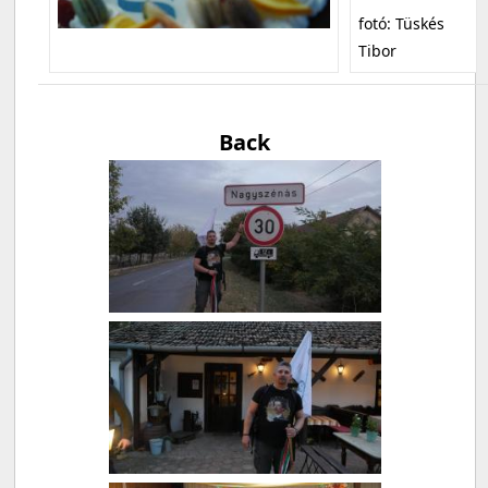
fotó: Tüskés
Tibor
Back