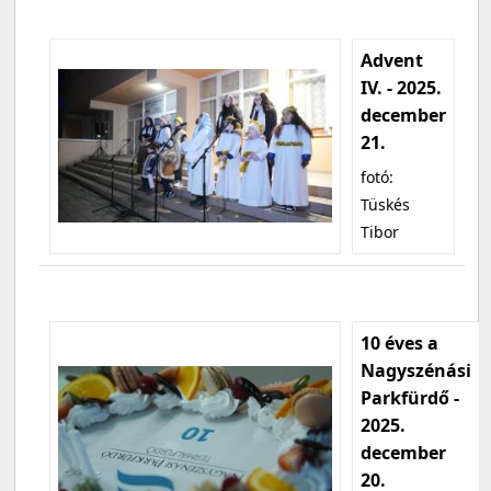
Advent
IV. - 2025.
december
21.
fotó:
Tüskés
Tibor
10 éves a
Nagyszénási
Parkfürdő -
2025.
december
20.