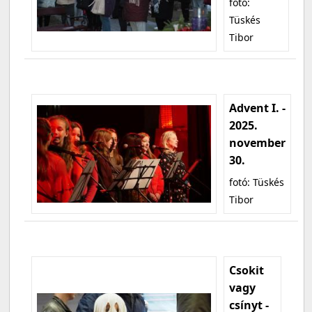
fotó:
Tüskés
Tibor
Advent I. -
2025.
november
30.
fotó: Tüskés
Tibor
Csokit
vagy
csínyt -