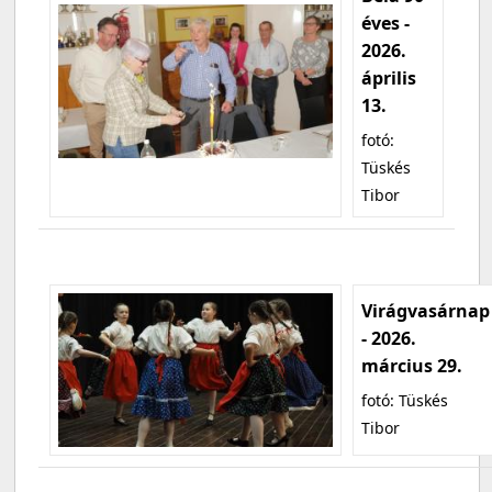
éves -
2026.
április
13.
fotó:
Tüskés
Tibor
Virágvasárnap
- 2026.
március 29.
fotó: Tüskés
Tibor