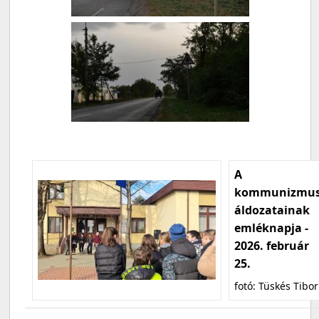
A
kommunizmu
áldozatainak
emléknapja -
2026. február
25.
fotó: Tüskés Tibor