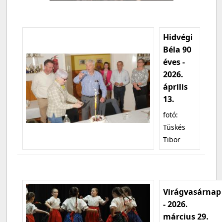
Hidvégi
Béla 90
éves -
2026.
április
13.
fotó:
Tüskés
Tibor
Virágvasárnap
- 2026.
március 29.