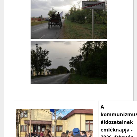
A
kommunizmu
áldozatainak
emléknapja -