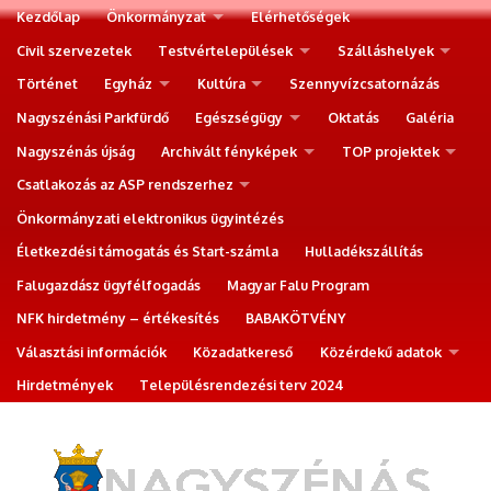
Kezdőlap
Önkormányzat
Elérhetőségek
Civil szervezetek
Testvértelepülések
Szálláshelyek
Történet
Egyház
Kultúra
Szennyvízcsatornázás
Nagyszénási Parkfürdő
Egészségügy
Oktatás
Galéria
Nagyszénás újság
Archivált fényképek
TOP projektek
Csatlakozás az ASP rendszerhez
Önkormányzati elektronikus ügyintézés
Életkezdési támogatás és Start-számla
Hulladékszállítás
Falugazdász ügyfélfogadás
Magyar Falu Program
NFK hirdetmény – értékesítés
BABAKÖTVÉNY
Választási információk
Közadatkereső
Közérdekű adatok
Hirdetmények
Településrendezési terv 2024