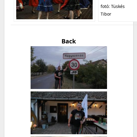
fotó: Tüskés
Tibor
Back