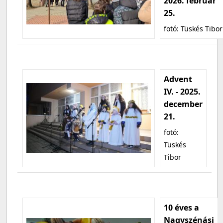
2026. február
25.
fotó: Tüskés Tibor
Advent
IV. - 2025.
december
21.
fotó:
Tüskés
Tibor
10 éves a
Nagyszénási