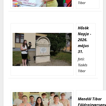
Tibor
Hősök
Napja -
2026.
május
31.
fotó:
Tüskés
Tibor
Mendöl Tibor
Földrajzversen