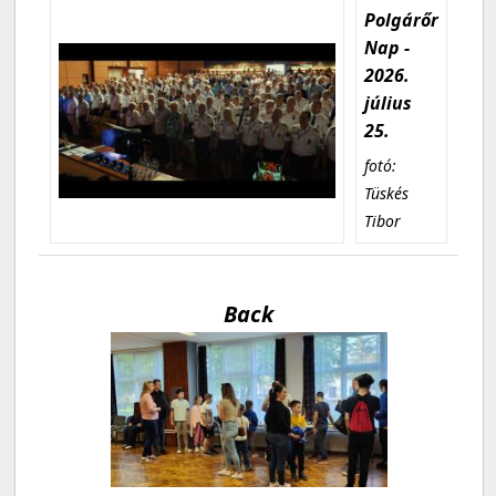
Polgárőr
Nap -
2026.
július
25.
fotó:
Tüskés
Tibor
Back