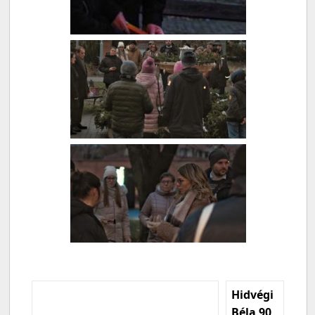
Hidvégi
Béla 90