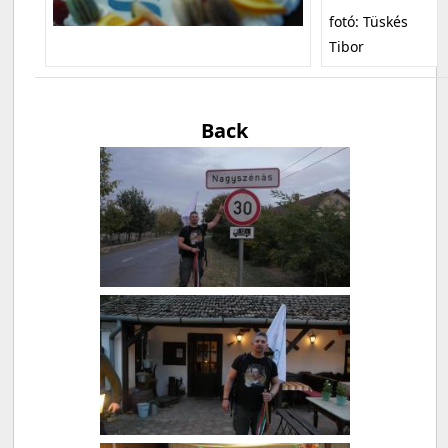
fotó: Tüskés
Tibor
Back