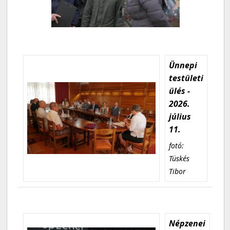
Ünnepi
testületi
ülés -
2026.
július
11.
fotó:
Tüskés
Tibor
Népzenei