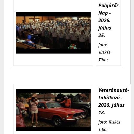
Polgárőr
Nap -
2026.
július
25.
fotó:
Tüskés
Tibor
Veteránautó-
találkozó -
2026. július
18.
fotó: Tüskés
Tibor