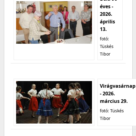
éves -
2026.
április
13.
fotó:
Tüskés
Tibor
Virágvasárnap
- 2026.
március 29.
fotó: Tüskés
Tibor