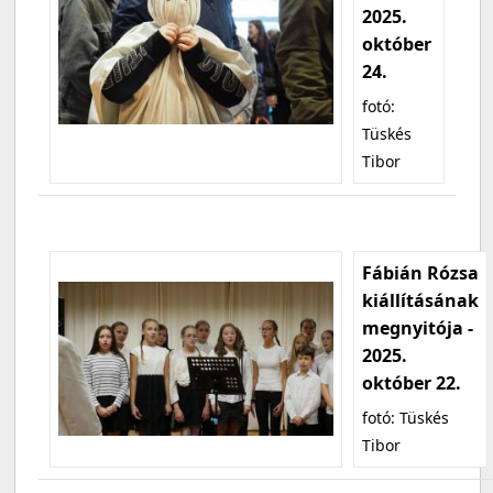
2025.
október
24.
fotó:
Tüskés
Tibor
Fábián Rózsa
kiállításának
megnyitója -
2025.
október 22.
fotó: Tüskés
Tibor