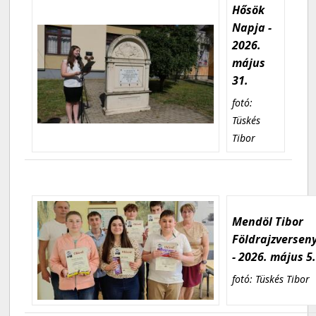
Hősök
Napja -
2026.
május
31.
fotó:
Tüskés
Tibor
Mendöl Tibor
Földrajzversen
- 2026. május 5
fotó: Tüskés Tibor