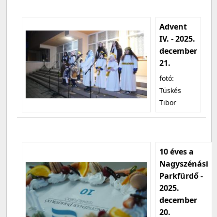
Advent
IV. - 2025.
december
21.
fotó:
Tüskés
Tibor
10 éves a
Nagyszénási
Parkfürdő -
2025.
december
20.