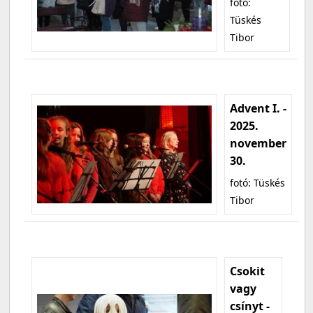
fotó:
Tüskés
Tibor
Advent I. -
2025.
november
30.
fotó: Tüskés
Tibor
Csokit
vagy
csínyt -