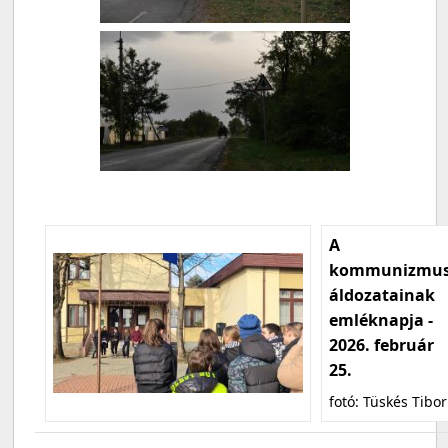
A
kommunizmu
áldozatainak
emléknapja -
2026. február
25.
fotó: Tüskés Tibor