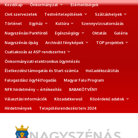
Kezdőlap
Önkormányzat
Elérhetőségek
Civil szervezetek
Testvértelepülések
Szálláshelyek
Történet
Egyház
Kultúra
Szennyvízcsatornázás
Nagyszénási Parkfürdő
Egészségügy
Oktatás
Galéria
Nagyszénás újság
Archivált fényképek
TOP projektek
Csatlakozás az ASP rendszerhez
Önkormányzati elektronikus ügyintézés
Életkezdési támogatás és Start-számla
Hulladékszállítás
Falugazdász ügyfélfogadás
Magyar Falu Program
NFK hirdetmény – értékesítés
BABAKÖTVÉNY
Választási információk
Közadatkereső
Közérdekű adatok
Hirdetmények
Településrendezési terv 2024