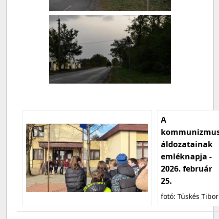
A
kommunizmu
áldozatainak
emléknapja -
2026. február
25.
fotó: Tüskés Tibor