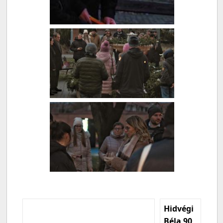
Hidvégi
Béla 90