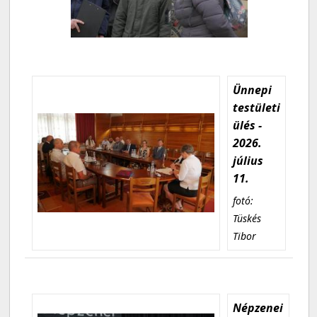
Ünnepi
testületi
ülés -
2026.
július
11.
fotó:
Tüskés
Tibor
Népzenei