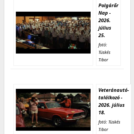
Polgárőr
Nap -
2026.
július
25.
fotó:
Tüskés
Tibor
Veteránautó-
találkozó -
2026. július
18.
fotó: Tüskés
Tibor