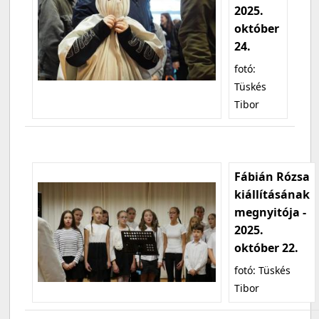
2025.
október
24.
fotó:
Tüskés
Tibor
Fábián Rózsa
kiállításának
megnyitója -
2025.
október 22.
fotó: Tüskés
Tibor