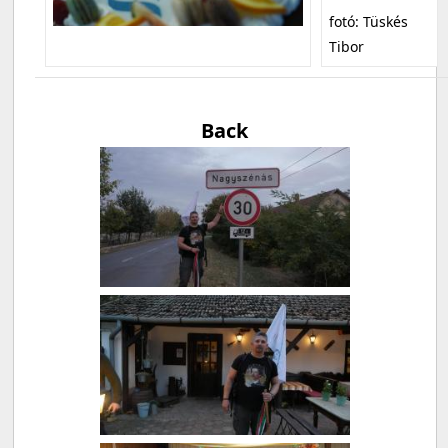
fotó: Tüskés
Tibor
Back