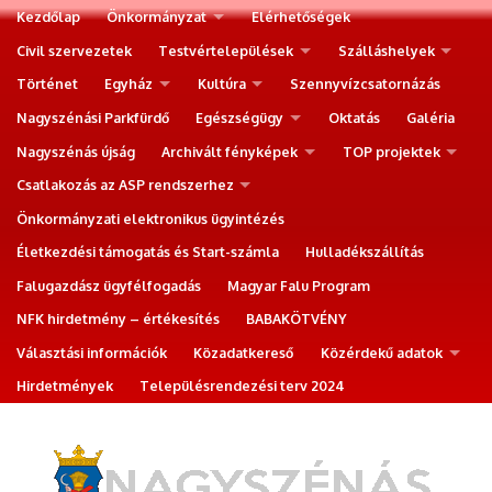
Kezdőlap
Önkormányzat
Elérhetőségek
Civil szervezetek
Testvértelepülések
Szálláshelyek
Történet
Egyház
Kultúra
Szennyvízcsatornázás
Nagyszénási Parkfürdő
Egészségügy
Oktatás
Galéria
Nagyszénás újság
Archivált fényképek
TOP projektek
Csatlakozás az ASP rendszerhez
Önkormányzati elektronikus ügyintézés
Életkezdési támogatás és Start-számla
Hulladékszállítás
Falugazdász ügyfélfogadás
Magyar Falu Program
NFK hirdetmény – értékesítés
BABAKÖTVÉNY
Választási információk
Közadatkereső
Közérdekű adatok
Hirdetmények
Településrendezési terv 2024