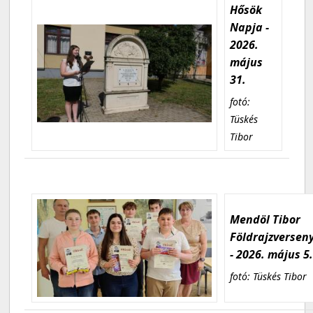
Hősök
Napja -
2026.
május
31.
fotó:
Tüskés
Tibor
Mendöl Tibor
Földrajzversen
- 2026. május 5
fotó: Tüskés Tibor