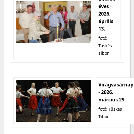
éves -
2026.
április
13.
fotó:
Tüskés
Tibor
Virágvasárnap
- 2026.
március 29.
fotó: Tüskés
Tibor