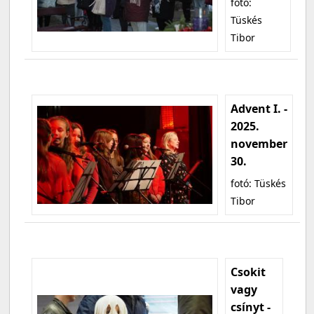
fotó:
Tüskés
Tibor
Advent I. -
2025.
november
30.
fotó: Tüskés
Tibor
Csokit
vagy
csínyt -