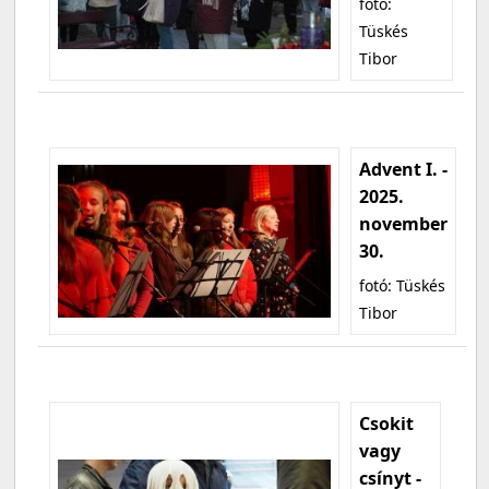
fotó:
Tüskés
Tibor
Advent I. -
2025.
november
30.
fotó: Tüskés
Tibor
Csokit
vagy
csínyt -