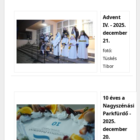
Advent
IV. - 2025.
december
21.
fotó:
Tüskés
Tibor
10 éves a
Nagyszénási
Parkfürdő -
2025.
december
20.