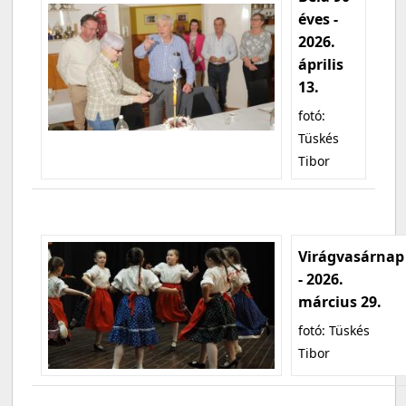
éves -
2026.
április
13.
fotó:
Tüskés
Tibor
Virágvasárnap
- 2026.
március 29.
fotó: Tüskés
Tibor