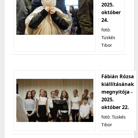
2025.
október
24.
fotó:
Tüskés
Tibor
Fábián Rózsa
kiállításának
megnyitója -
2025.
október 22.
fotó: Tüskés
Tibor