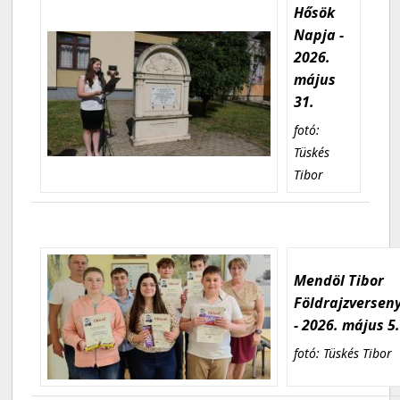
Hősök
Napja -
2026.
május
31.
fotó:
Tüskés
Tibor
Mendöl Tibor
Földrajzversen
- 2026. május 5
fotó: Tüskés Tibor