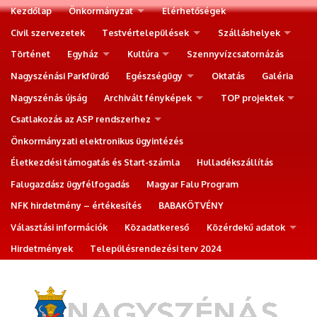
Kezdőlap
Önkormányzat
Elérhetőségek
Civil szervezetek
Testvértelepülések
Szálláshelyek
Történet
Egyház
Kultúra
Szennyvízcsatornázás
Nagyszénási Parkfürdő
Egészségügy
Oktatás
Galéria
Nagyszénás újság
Archivált fényképek
TOP projektek
Csatlakozás az ASP rendszerhez
Önkormányzati elektronikus ügyintézés
Életkezdési támogatás és Start-számla
Hulladékszállítás
Falugazdász ügyfélfogadás
Magyar Falu Program
NFK hirdetmény – értékesítés
BABAKÖTVÉNY
Választási információk
Közadatkereső
Közérdekű adatok
Hirdetmények
Településrendezési terv 2024