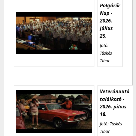
Polgárőr
Nap -
2026.
július
25.
fotó:
Tüskés
Tibor
Veteránautó-
találkozó -
2026. július
18.
fotó: Tüskés
Tibor