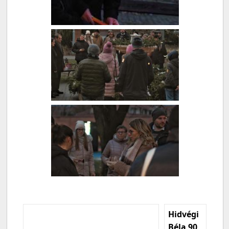
Hidvégi
Béla 90