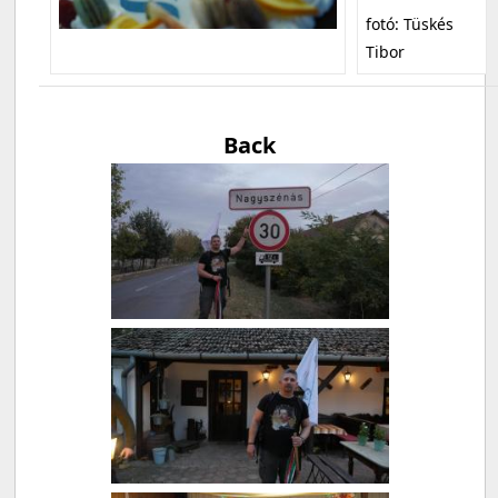
fotó: Tüskés
Tibor
Back