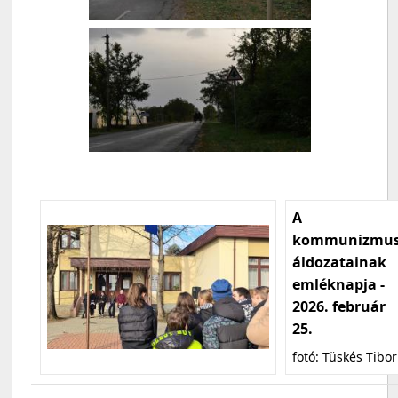
A
kommunizmu
áldozatainak
emléknapja -
2026. február
25.
fotó: Tüskés Tibor