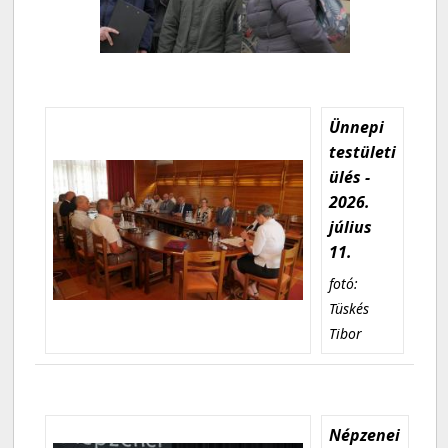
Ünnepi
testületi
ülés -
2026.
július
11.
fotó:
Tüskés
Tibor
Népzenei