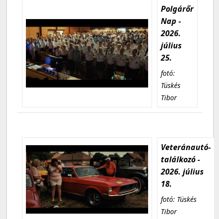
Polgárőr
Nap -
2026.
július
25.
fotó:
Tüskés
Tibor
Veteránautó-
találkozó -
2026. július
18.
fotó: Tüskés
Tibor