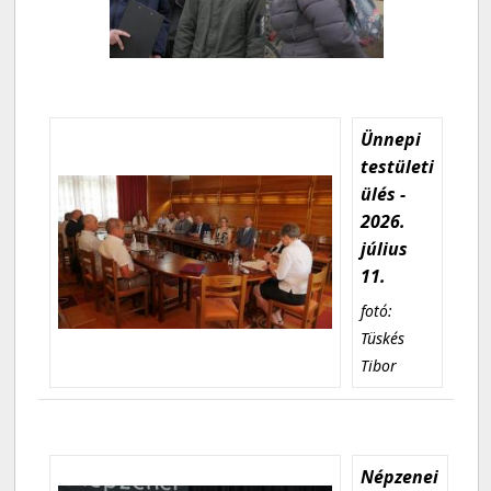
Ünnepi
testületi
ülés -
2026.
július
11.
fotó:
Tüskés
Tibor
Népzenei