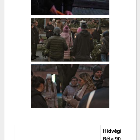
Hidvégi
Béla 90