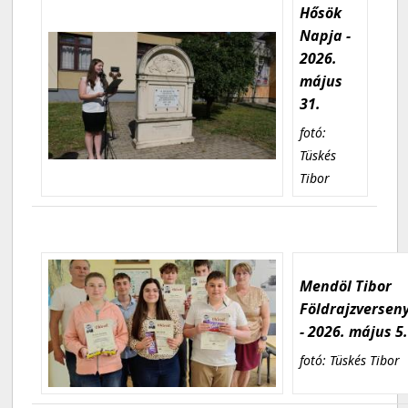
Hősök
Napja -
2026.
május
31.
fotó:
Tüskés
Tibor
Mendöl Tibor
Földrajzversen
- 2026. május 5
fotó: Tüskés Tibor