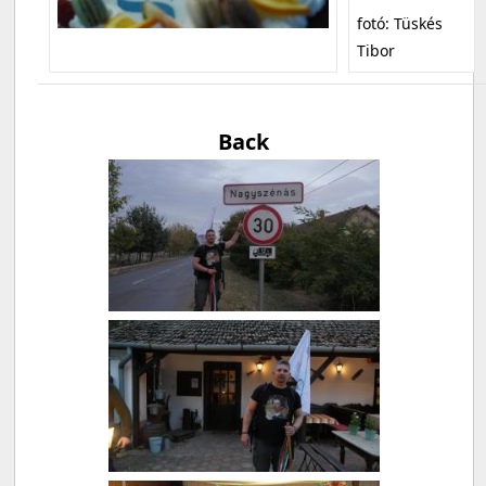
fotó: Tüskés
Tibor
Back