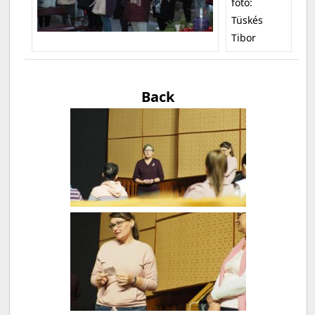
fotó:
Tüskés
Tibor
Back