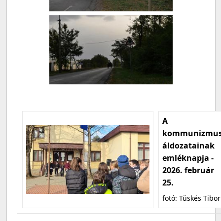
A
kommunizmu
áldozatainak
emléknapja -
2026. február
25.
fotó: Tüskés Tibor