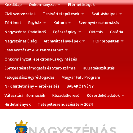
Kezdőlap
Önkormányzat
Elérhetőségek
Civil szervezetek
Testvértelepülések
Szálláshelyek
Történet
Egyház
Kultúra
Szennyvízcsatornázás
Nagyszénási Parkfürdő
Egészségügy
Oktatás
Galéria
Nagyszénás újság
Archivált fényképek
TOP projektek
Csatlakozás az ASP rendszerhez
Önkormányzati elektronikus ügyintézés
Életkezdési támogatás és Start-számla
Hulladékszállítás
Falugazdász ügyfélfogadás
Magyar Falu Program
NFK hirdetmény – értékesítés
BABAKÖTVÉNY
Választási információk
Közadatkereső
Közérdekű adatok
Hirdetmények
Településrendezési terv 2024