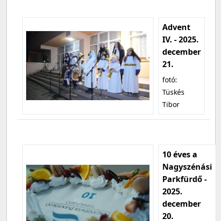
Advent
IV. - 2025.
december
21.
fotó:
Tüskés
Tibor
10 éves a
Nagyszénási
Parkfürdő -
2025.
december
20.