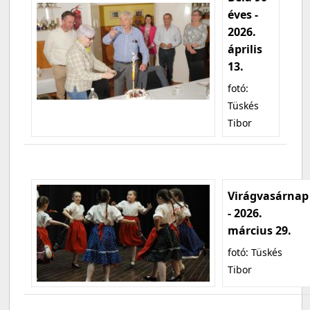
éves -
2026.
április
13.
fotó:
Tüskés
Tibor
Virágvasárnap
- 2026.
március 29.
fotó: Tüskés
Tibor