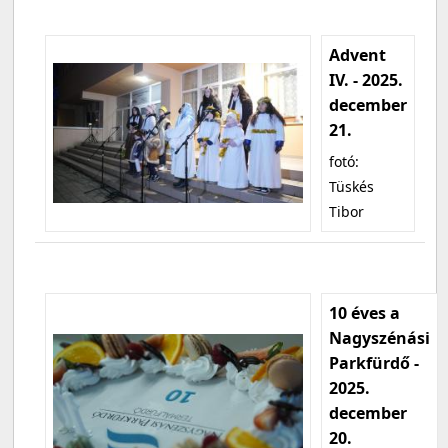
Advent
IV. - 2025.
december
21.
fotó:
Tüskés
Tibor
10 éves a
Nagyszénási
Parkfürdő -
2025.
december
20.