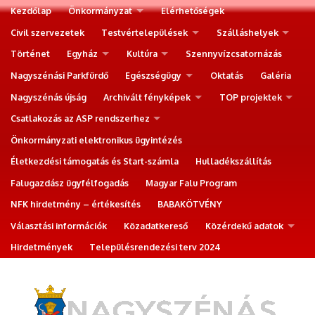
Kezdőlap
Önkormányzat
Elérhetőségek
Civil szervezetek
Testvértelepülések
Szálláshelyek
Történet
Egyház
Kultúra
Szennyvízcsatornázás
Nagyszénási Parkfürdő
Egészségügy
Oktatás
Galéria
Nagyszénás újság
Archivált fényképek
TOP projektek
Csatlakozás az ASP rendszerhez
Önkormányzati elektronikus ügyintézés
Életkezdési támogatás és Start-számla
Hulladékszállítás
Falugazdász ügyfélfogadás
Magyar Falu Program
NFK hirdetmény – értékesítés
BABAKÖTVÉNY
Választási információk
Közadatkereső
Közérdekű adatok
Hirdetmények
Településrendezési terv 2024