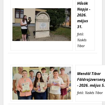
Hősök
Napja -
2026.
május
31.
fotó:
Tüskés
Tibor
Mendöl Tibor
Földrajzversen
- 2026. május 5
fotó: Tüskés Tibor