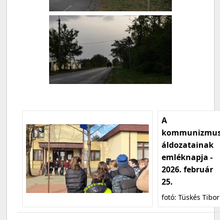
A
kommunizmu
áldozatainak
emléknapja -
2026. február
25.
fotó: Tüskés Tibor