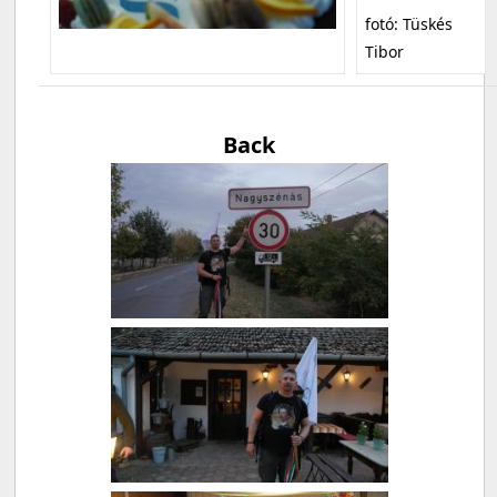
fotó: Tüskés
Tibor
Back