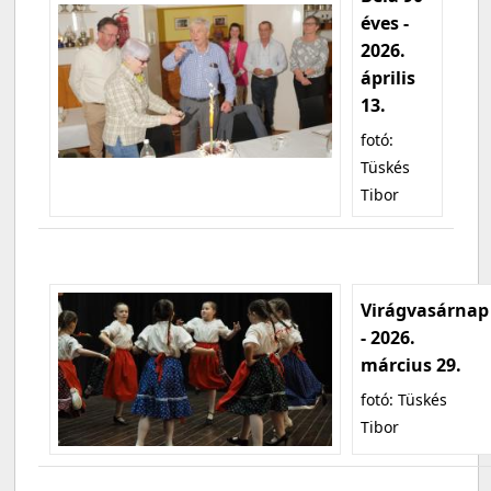
éves -
2026.
április
13.
fotó:
Tüskés
Tibor
Virágvasárnap
- 2026.
március 29.
fotó: Tüskés
Tibor