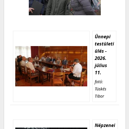
Ünnepi
testületi
ülés -
2026.
július
11.
fotó:
Tüskés
Tibor
Népzenei