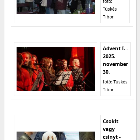
fotó:
Tüskés
Tibor
Advent I. -
2025.
november
30.
fotó: Tüskés
Tibor
Csokit
vagy
csínyt -