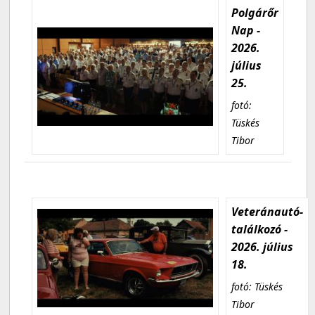
Polgárőr
Nap -
2026.
július
25.
fotó:
Tüskés
Tibor
Veteránautó-
találkozó -
2026. július
18.
fotó: Tüskés
Tibor