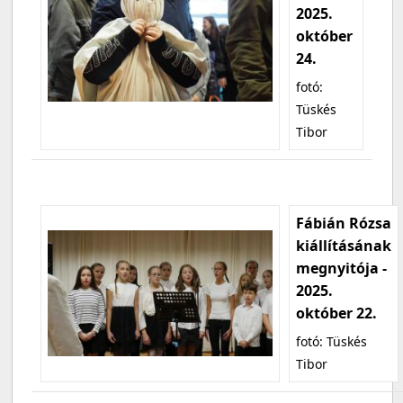
2025.
október
24.
fotó:
Tüskés
Tibor
Fábián Rózsa
kiállításának
megnyitója -
2025.
október 22.
fotó: Tüskés
Tibor