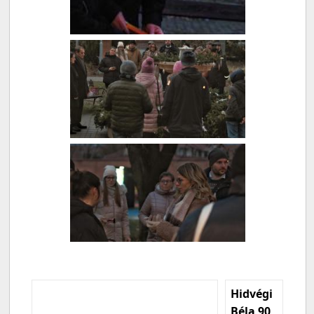
Hidvégi
Béla 90