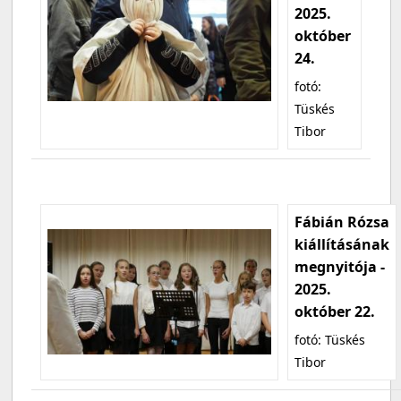
2025.
október
24.
fotó:
Tüskés
Tibor
Fábián Rózsa
kiállításának
megnyitója -
2025.
október 22.
fotó: Tüskés
Tibor