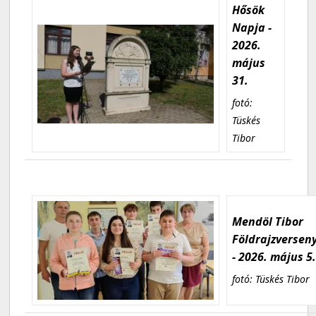
Hősök
Napja -
2026.
május
31.
fotó:
Tüskés
Tibor
Mendöl Tibor
Földrajzversen
- 2026. május 5
fotó: Tüskés Tibor