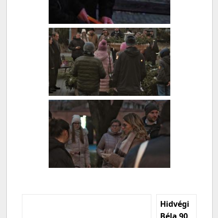
Hidvégi
Béla 90