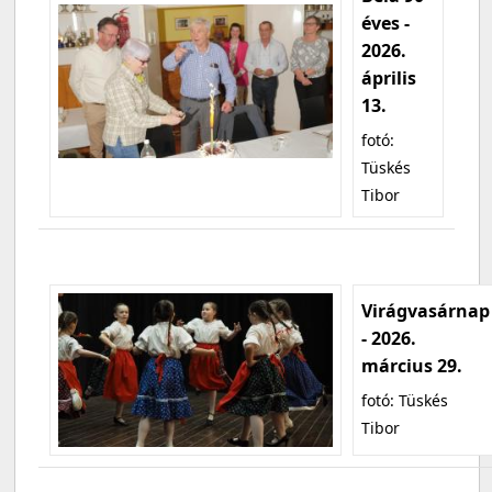
éves -
2026.
április
13.
fotó:
Tüskés
Tibor
Virágvasárnap
- 2026.
március 29.
fotó: Tüskés
Tibor