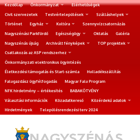
Kezdőlap
Önkormányzat
Elérhetőségek
Civil szervezetek
Testvértelepülések
Szálláshelyek
Történet
Egyház
Kultúra
Szennyvízcsatornázás
Nagyszénási Parkfürdő
Egészségügy
Oktatás
Galéria
Nagyszénás újság
Archivált fényképek
TOP projektek
Csatlakozás az ASP rendszerhez
Önkormányzati elektronikus ügyintézés
Életkezdési támogatás és Start-számla
Hulladékszállítás
Falugazdász ügyfélfogadás
Magyar Falu Program
NFK hirdetmény – értékesítés
BABAKÖTVÉNY
Választási információk
Közadatkereső
Közérdekű adatok
Hirdetmények
Településrendezési terv 2024