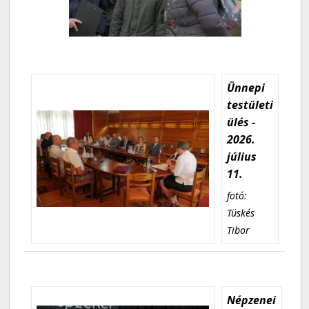
Ünnepi
testületi
ülés -
2026.
július
11.
fotó:
Tüskés
Tibor
Népzenei