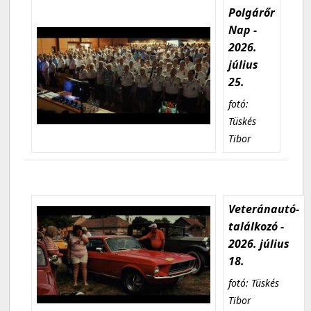
Polgárőr
Nap -
2026.
július
25.
fotó:
Tüskés
Tibor
Veteránautó-
találkozó -
2026. július
18.
fotó: Tüskés
Tibor