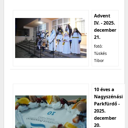
Advent
IV. - 2025.
december
21.
fotó:
Tüskés
Tibor
10 éves a
Nagyszénási
Parkfürdő -
2025.
december
20.