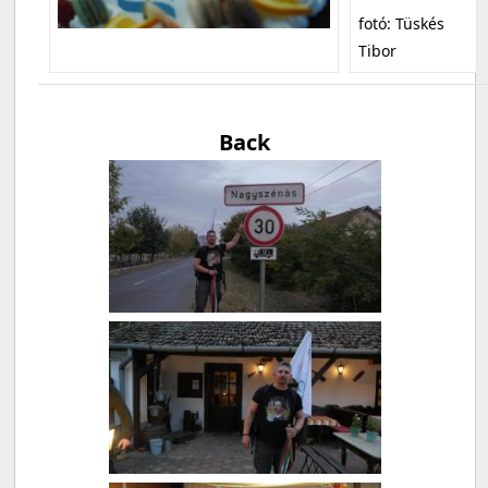
fotó: Tüskés
Tibor
Back