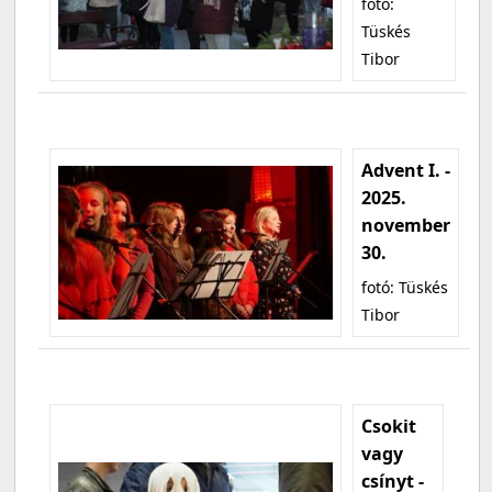
fotó:
Tüskés
Tibor
Advent I. -
2025.
november
30.
fotó: Tüskés
Tibor
Csokit
vagy
csínyt -