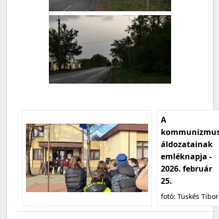
A
kommunizmu
áldozatainak
emléknapja -
2026. február
25.
fotó: Tüskés Tibor