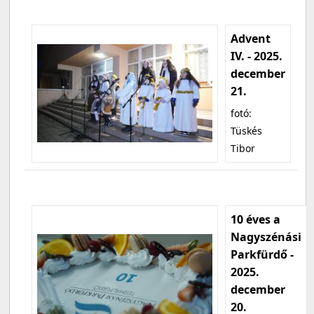
Advent
IV. - 2025.
december
21.
fotó:
Tüskés
Tibor
10 éves a
Nagyszénási
Parkfürdő -
2025.
december
20.