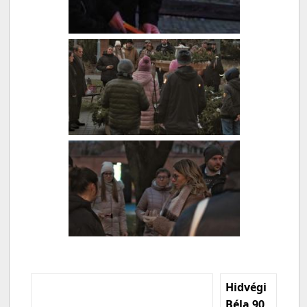
Hidvégi
Béla 90