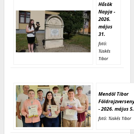
Hősök
Napja -
2026.
május
31.
fotó:
Tüskés
Tibor
Mendöl Tibor
Földrajzversen
- 2026. május 5
fotó: Tüskés Tibor