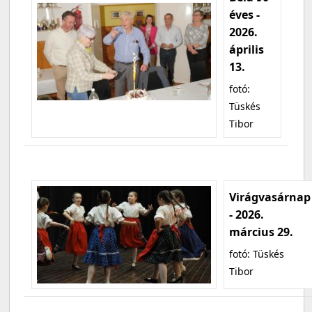
éves -
2026.
április
13.
fotó:
Tüskés
Tibor
Virágvasárnap
- 2026.
március 29.
fotó: Tüskés
Tibor