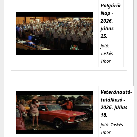
Polgárőr
Nap -
2026.
július
25.
fotó:
Tüskés
Tibor
Veteránautó-
találkozó -
2026. július
18.
fotó: Tüskés
Tibor