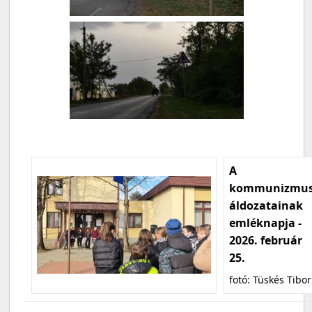
A
kommunizmu
áldozatainak
emléknapja -
2026. február
25.
fotó: Tüskés Tibor