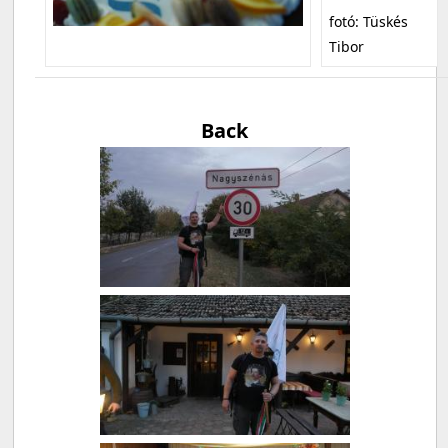
fotó: Tüskés
Tibor
Back