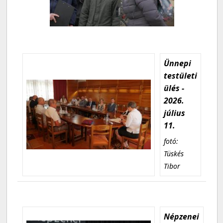
Ünnepi
testületi
ülés -
2026.
július
11.
fotó:
Tüskés
Tibor
Népzenei