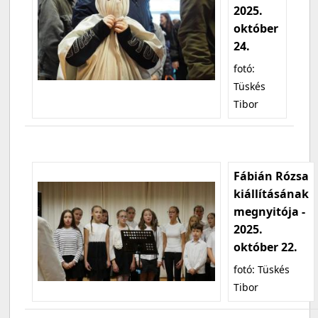
2025.
október
24.
fotó:
Tüskés
Tibor
Fábián Rózsa
kiállításának
megnyitója -
2025.
október 22.
fotó: Tüskés
Tibor