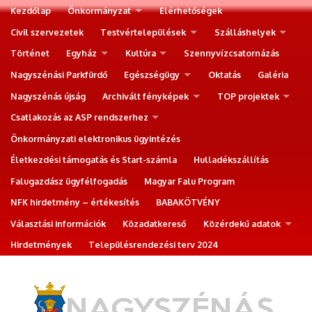
Kezdőlap
Önkormányzat
Elérhetőségek
Civil szervezetek
Testvértelepülések
Szálláshelyek
Történet
Egyház
Kultúra
Szennyvízcsatornázás
Nagyszénási Parkfürdő
Egészségügy
Oktatás
Galéria
Nagyszénás újság
Archivált fényképek
TOP projektek
Csatlakozás az ASP rendszerhez
Önkormányzati elektronikus ügyintézés
Életkezdési támogatás és Start-számla
Hulladékszállítás
Falugazdász ügyfélfogadás
Magyar Falu Program
NFK hirdetmény – értékesítés
BABAKÖTVÉNY
Választási információk
Közadatkereső
Közérdekű adatok
Hirdetmények
Településrendezési terv 2024