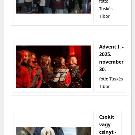
fotó:
Tüskés
Tibor
Advent I. -
2025.
november
30.
fotó: Tüskés
Tibor
Csokit
vagy
csínyt -