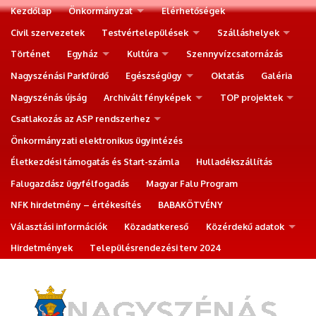
Kezdőlap
Önkormányzat
Elérhetőségek
Civil szervezetek
Testvértelepülések
Szálláshelyek
Történet
Egyház
Kultúra
Szennyvízcsatornázás
Nagyszénási Parkfürdő
Egészségügy
Oktatás
Galéria
Nagyszénás újság
Archivált fényképek
TOP projektek
Csatlakozás az ASP rendszerhez
Önkormányzati elektronikus ügyintézés
Életkezdési támogatás és Start-számla
Hulladékszállítás
Falugazdász ügyfélfogadás
Magyar Falu Program
NFK hirdetmény – értékesítés
BABAKÖTVÉNY
Választási információk
Közadatkereső
Közérdekű adatok
Hirdetmények
Településrendezési terv 2024