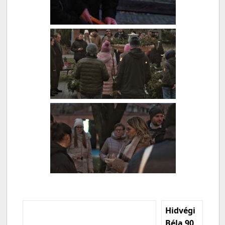
Hidvégi
Béla 90