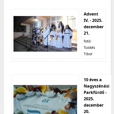
Advent
IV. - 2025.
december
21.
fotó:
Tüskés
Tibor
10 éves a
Nagyszénási
Parkfürdő -
2025.
december
20.