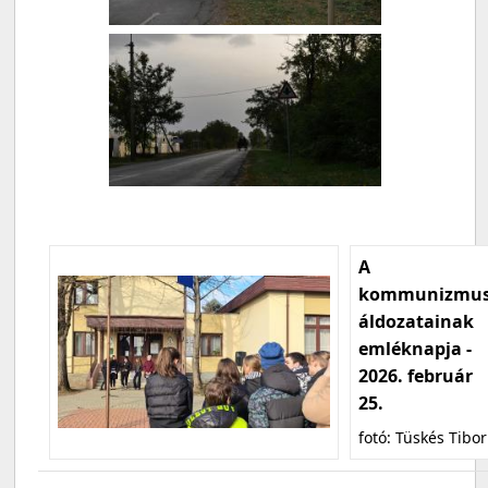
A
kommunizmu
áldozatainak
emléknapja -
2026. február
25.
fotó: Tüskés Tibor