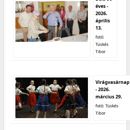
éves -
2026.
április
13.
fotó:
Tüskés
Tibor
Virágvasárnap
- 2026.
március 29.
fotó: Tüskés
Tibor