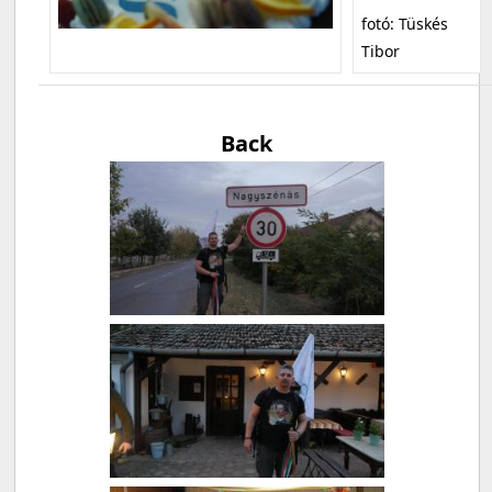
fotó: Tüskés
Tibor
Back