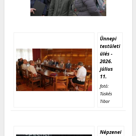
Ünnepi
testületi
ülés -
2026.
július
11.
fotó:
Tüskés
Tibor
Népzenei