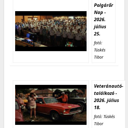
Polgárőr
Nap -
2026.
július
25.
fotó:
Tüskés
Tibor
Veteránautó-
találkozó -
2026. július
18.
fotó: Tüskés
Tibor