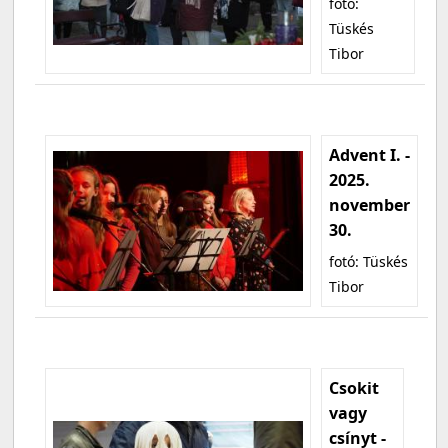
fotó:
Tüskés
Tibor
Advent I. -
2025.
november
30.
fotó: Tüskés
Tibor
Csokit
vagy
csínyt -