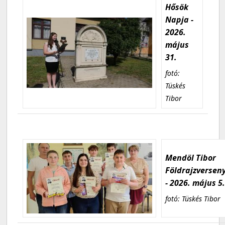
Hősök
Napja -
2026.
május
31.
fotó:
Tüskés
Tibor
Mendöl Tibor
Földrajzversen
- 2026. május 5
fotó: Tüskés Tibor