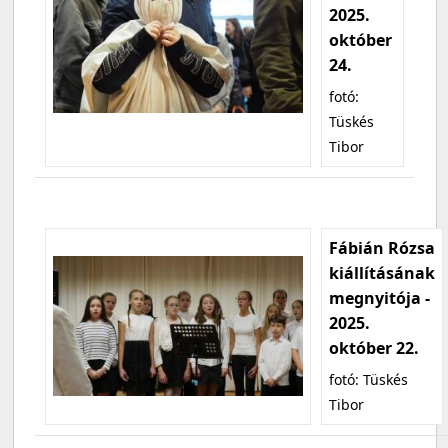
2025.
október
24.
fotó:
Tüskés
Tibor
Fábián Rózsa
kiállításának
megnyitója -
2025.
október 22.
fotó: Tüskés
Tibor