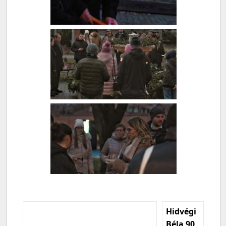
Hidvégi
Béla 90