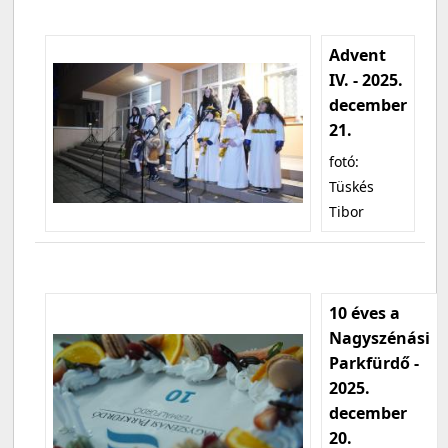
Advent
IV. - 2025.
december
21.
fotó:
Tüskés
Tibor
10 éves a
Nagyszénási
Parkfürdő -
2025.
december
20.