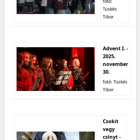
fotó:
Tüskés
Tibor
Advent I. -
2025.
november
30.
fotó: Tüskés
Tibor
Csokit
vagy
csínyt -