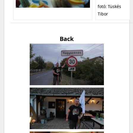
fotó: Tüskés
Tibor
Back