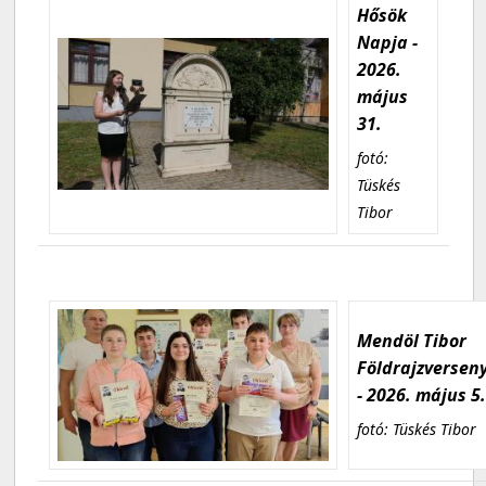
Hősök
Napja -
2026.
május
31.
fotó:
Tüskés
Tibor
Mendöl Tibor
Földrajzversen
- 2026. május 5
fotó: Tüskés Tibor