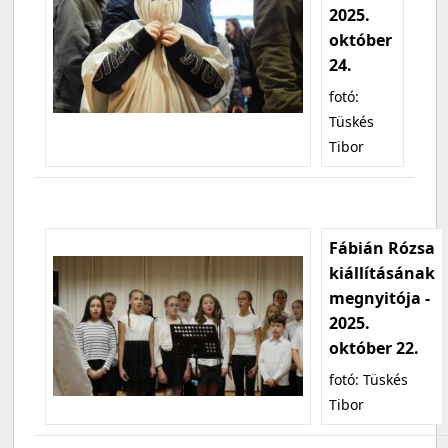
2025.
október
24.
fotó:
Tüskés
Tibor
Fábián Rózsa
kiállításának
megnyitója -
2025.
október 22.
fotó: Tüskés
Tibor