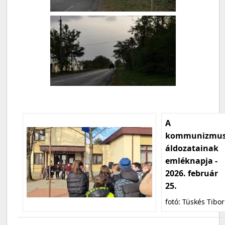
A
kommunizmu
áldozatainak
emléknapja -
2026. február
25.
fotó: Tüskés Tibor