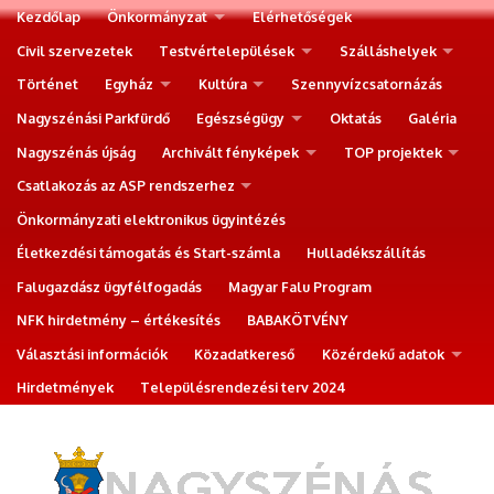
Kezdőlap
Önkormányzat
Elérhetőségek
Civil szervezetek
Testvértelepülések
Szálláshelyek
Történet
Egyház
Kultúra
Szennyvízcsatornázás
Nagyszénási Parkfürdő
Egészségügy
Oktatás
Galéria
Nagyszénás újság
Archivált fényképek
TOP projektek
Csatlakozás az ASP rendszerhez
Önkormányzati elektronikus ügyintézés
Életkezdési támogatás és Start-számla
Hulladékszállítás
Falugazdász ügyfélfogadás
Magyar Falu Program
NFK hirdetmény – értékesítés
BABAKÖTVÉNY
Választási információk
Közadatkereső
Közérdekű adatok
Hirdetmények
Településrendezési terv 2024