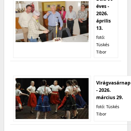
éves -
2026.
április
13.
fotó:
Tüskés
Tibor
Virágvasárnap
- 2026.
március 29.
fotó: Tüskés
Tibor