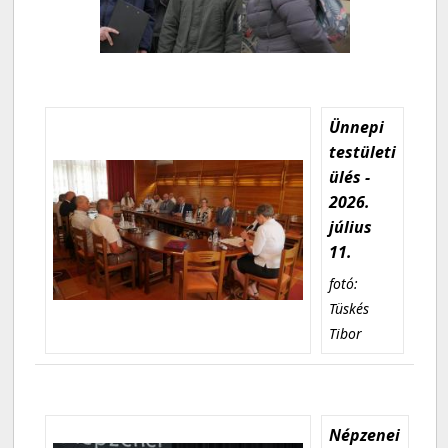
Ünnepi
testületi
ülés -
2026.
július
11.
fotó:
Tüskés
Tibor
Népzenei