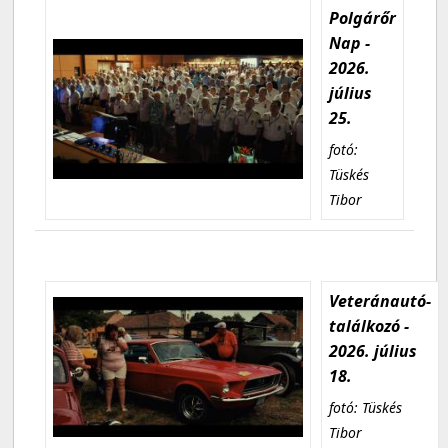
Polgárőr
Nap -
2026.
július
25.
fotó:
Tüskés
Tibor
Veteránautó-
találkozó -
2026. július
18.
fotó: Tüskés
Tibor