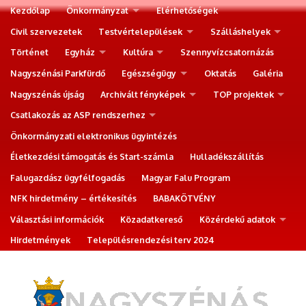
Kezdőlap
Önkormányzat
Elérhetőségek
Civil szervezetek
Testvértelepülések
Szálláshelyek
Történet
Egyház
Kultúra
Szennyvízcsatornázás
Nagyszénási Parkfürdő
Egészségügy
Oktatás
Galéria
Nagyszénás újság
Archivált fényképek
TOP projektek
Csatlakozás az ASP rendszerhez
Önkormányzati elektronikus ügyintézés
Életkezdési támogatás és Start-számla
Hulladékszállítás
Falugazdász ügyfélfogadás
Magyar Falu Program
NFK hirdetmény – értékesítés
BABAKÖTVÉNY
Választási információk
Közadatkereső
Közérdekű adatok
Hirdetmények
Településrendezési terv 2024