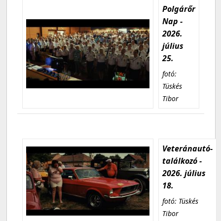
Polgárőr
Nap -
2026.
július
25.
fotó:
Tüskés
Tibor
Veteránautó-
találkozó -
2026. július
18.
fotó: Tüskés
Tibor