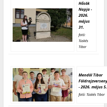
Hősök
Napja -
2026.
május
31.
fotó:
Tüskés
Tibor
Mendöl Tibor
Földrajzversen
- 2026. május 5
fotó: Tüskés Tibor