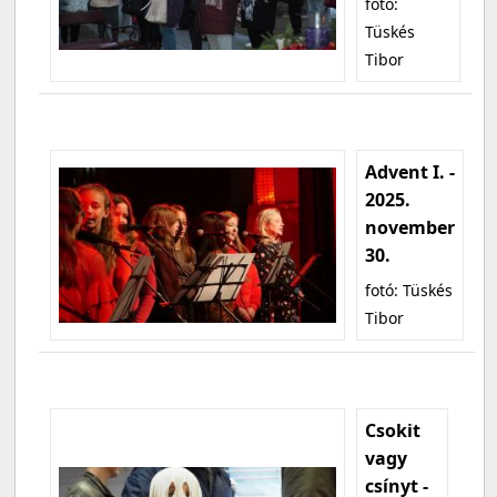
fotó:
Tüskés
Tibor
Advent I. -
2025.
november
30.
fotó: Tüskés
Tibor
Csokit
vagy
csínyt -