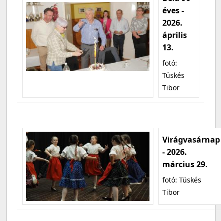
éves -
2026.
április
13.
fotó:
Tüskés
Tibor
Virágvasárnap
- 2026.
március 29.
fotó: Tüskés
Tibor