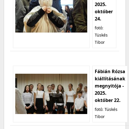
2025.
október
24.
fotó:
Tüskés
Tibor
Fábián Rózsa
kiállításának
megnyitója -
2025.
október 22.
fotó: Tüskés
Tibor