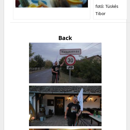
fotó: Tüskés
Tibor
Back