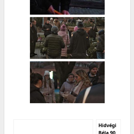
Hidvégi
Béla 90