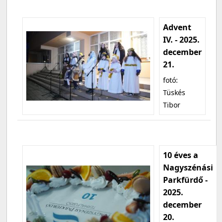
Advent
IV. - 2025.
december
21.
fotó:
Tüskés
Tibor
10 éves a
Nagyszénási
Parkfürdő -
2025.
december
20.