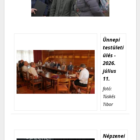
Ünnepi
testületi
ülés -
2026.
július
11.
fotó:
Tüskés
Tibor
Népzenei