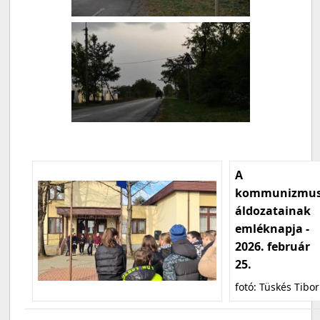
A
kommunizmu
áldozatainak
emléknapja -
2026. február
25.
fotó: Tüskés Tibor